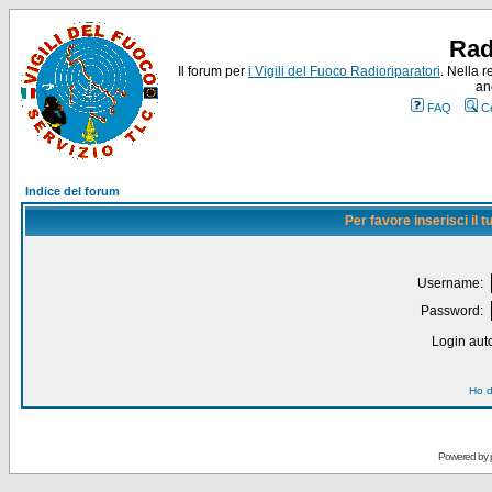
Rad
Il forum per
i Vigili del Fuoco Radioriparatori
. Nella r
an
FAQ
C
Indice del forum
Per favore inserisci il
Username:
Password:
Login auto
Ho d
Powered by