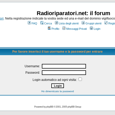
Radioriparatori.net: il forum
ori
. Nella registrazione indicate la vostra sede ed una e-mail del dominio vigilfuoco.it
FAQ
Cerca
Lista degli utenti
Gruppi utenti
Regis
Profilo
Messaggi Privati
Login
Per favore inserisci il tuo username e la password per entrare
Username:
Password:
Login automatico ad ogni visita:
Ho dimenticato la password
Powered by
phpBB
© 2001, 2005 phpBB Group