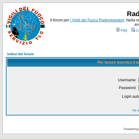
Rad
Il forum per
i Vigili del Fuoco Radioriparatori
. Nella r
an
FAQ
C
Indice del forum
Per favore inserisci il
Username:
Password:
Login auto
Ho d
Powered by