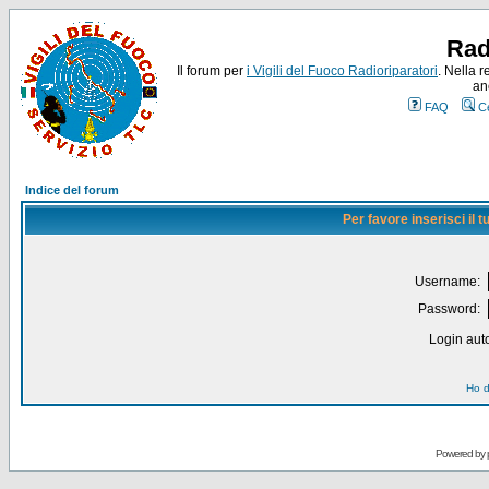
Rad
Il forum per
i Vigili del Fuoco Radioriparatori
. Nella r
an
FAQ
C
Indice del forum
Per favore inserisci il
Username:
Password:
Login auto
Ho d
Powered by