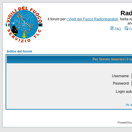
Rad
Il forum per
i Vigili del Fuoco Radioriparatori
. Nella r
an
FAQ
C
Indice del forum
Per favore inserisci il
Username:
Password:
Login auto
Ho d
Powered by