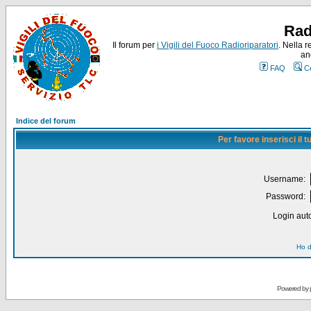
Rad
Il forum per
i Vigili del Fuoco Radioriparatori
. Nella r
an
FAQ
C
Indice del forum
Per favore inserisci il
Username:
Password:
Login auto
Ho d
Powered by