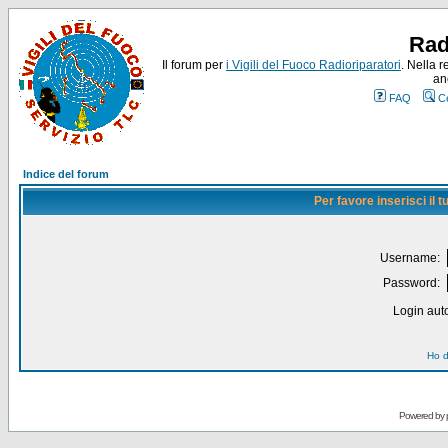
Rad
Il forum per
i Vigili del Fuoco Radioriparatori
. Nella r
an
FAQ
C
Indice del forum
Per favore inserisci il
Username:
Password:
Login auto
Ho d
Powered by