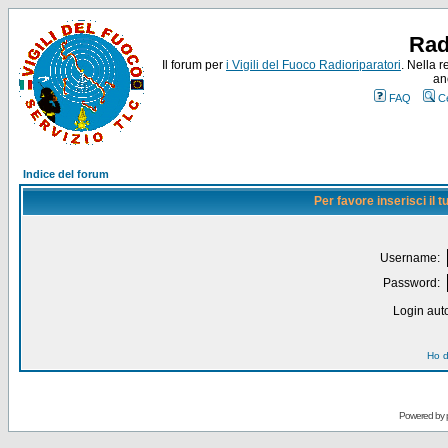
Rad
Il forum per
i Vigili del Fuoco Radioriparatori
. Nella r
an
FAQ
C
Indice del forum
Per favore inserisci il
Username:
Password:
Login auto
Ho d
Powered by