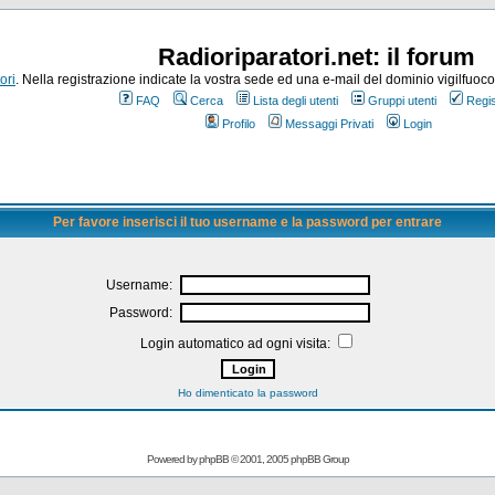
Radioriparatori.net: il forum
ori
. Nella registrazione indicate la vostra sede ed una e-mail del dominio vigilfuoco.it
FAQ
Cerca
Lista degli utenti
Gruppi utenti
Regis
Profilo
Messaggi Privati
Login
Per favore inserisci il tuo username e la password per entrare
Username:
Password:
Login automatico ad ogni visita:
Ho dimenticato la password
Powered by
phpBB
© 2001, 2005 phpBB Group