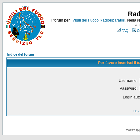
Rad
Il forum per
i Vigili del Fuoco Radioriparatori
. Nella r
an
FAQ
C
Indice del forum
Per favore inserisci il
Username:
Password:
Login auto
Ho d
Powered by