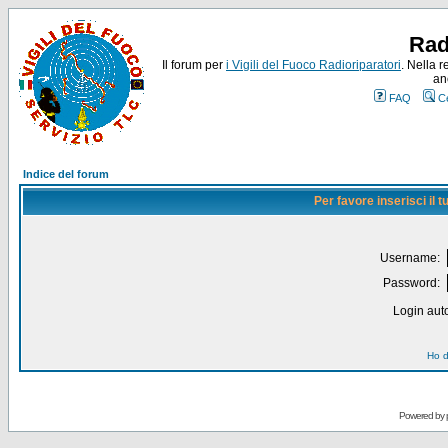
Rad
Il forum per
i Vigili del Fuoco Radioriparatori
. Nella r
an
FAQ
C
Indice del forum
Per favore inserisci il
Username:
Password:
Login auto
Ho d
Powered by