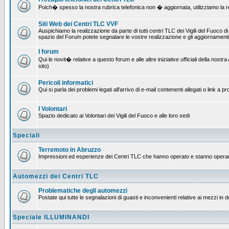
Poich� spesso la nostra rubrica telefonica non � aggiornata, utilizziamo la rete
Siti Web dei Centri TLC VVF
Auspichiamo la realizzazione da parte di tutti centri TLC dei Vigili del Fuoco 
spazio del Forum potete segnalare le vostre realizzazione e gli aggiornamenti 
I forum
Qui le novit� relative a questo forum e alle altre iniziative ufficiali della no
sito)
Pericoli informatici
Qui si parla dei problemi legati all'arrivo di e-mail contenenti allegati o link 
I Volontari
Spazio dedicato ai Volontari dei Vigili del Fuoco e alle loro sedi
Speciali
Terremoto in Abruzzo
Impressioni ed esperienze dei Centri TLC che hanno operato e stanno operan
Automezzi dei Centri TLC
Problematiche degli automezzi
Postate qui tutte le segnalazioni di guasti e inconvenienti relative ai mezzi in 
Speciale ILLUMINANDI