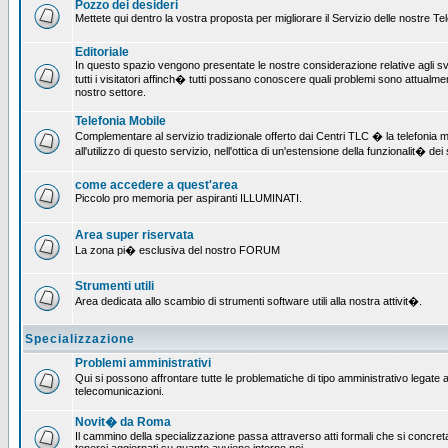
Pozzo dei desideri
Mettete qui dentro la vostra proposta per migliorare il Servizio delle nostre T
Editoriale
In questo spazio vengono presentate le nostre considerazione relative agli svil
tutti i visitatori affinch� tutti possano conoscere quali problemi sono attualmen
nostro settore.
Telefonia Mobile
Complementare al servizio tradizionale offerto dai Centri TLC � la telefonia mo
all'utilizzo di questo servizio, nell'ottica di un'estensione della funzionalit� dei 
come accedere a quest'area
Piccolo pro memoria per aspiranti ILLUMINATI.
Area super riservata
La zona pi� esclusiva del nostro FORUM
Strumenti utili
Area dedicata allo scambio di strumenti software utili alla nostra attivit�.
Specializzazione
Problemi amministrativi
Qui si possono affrontare tutte le problematiche di tipo amministrativo legate all
telecomunicazioni.
Novit� da Roma
Il cammino della specializzazione passa attraverso atti formali che si concret