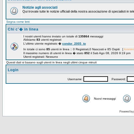
Notizie agli associati
Qui trovate tutte le notizie ufficiali della nostra associazione di specialisti in t
Segna come letti
Chi c'� in linea
I nostri utenti hanno inviato un totale di
135864
messaggi
Abbiamo
83
utenti registrati
L'ultimo utente registrato �
condor_2005_to
In totale ci sono
85
utenti in linea :: 0 Registrati,0 Nascosti e 85 Ospiti [
Amminis
Il massimo numero di utenti in linea � stato
852
il Sab Ago 08, 2026 9:19 pm
Utenti registrati: Nessuno
Questi dati si basano sugli utenti in linea negli ultimi cinque minuti
Login
Username:
Password:
Nuovi messaggi
Powered by