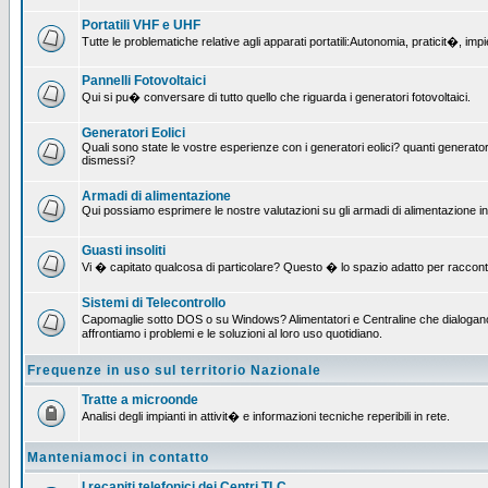
Portatili VHF e UHF
Tutte le problematiche relative agli apparati portatili:Autonomia, praticit�, i
Pannelli Fotovoltaici
Qui si pu� conversare di tutto quello che riguarda i generatori fotovoltaici.
Generatori Eolici
Quali sono state le vostre esperienze con i generatori eolici? quanti generatori
dismessi?
Armadi di alimentazione
Qui possiamo esprimere le nostre valutazioni su gli armadi di alimentazione insta
Guasti insoliti
Vi � capitato qualcosa di particolare? Questo � lo spazio adatto per raccont
Sistemi di Telecontrollo
Capomaglie sotto DOS o su Windows? Alimentatori e Centraline che dialogano c
affrontiamo i problemi e le soluzioni al loro uso quotidiano.
Frequenze in uso sul territorio Nazionale
Tratte a microonde
Analisi degli impianti in attivit� e informazioni tecniche reperibili in rete.
Manteniamoci in contatto
I recapiti telefonici dei Centri TLC