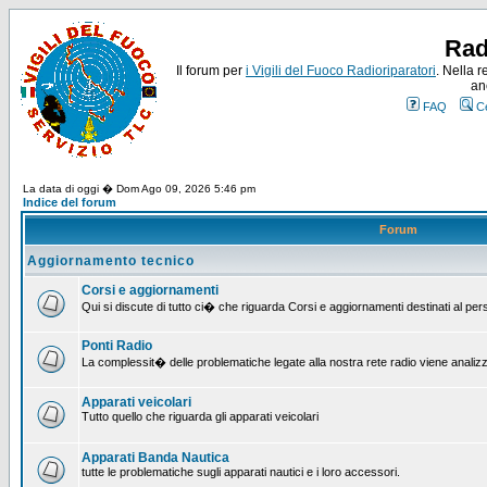
Rad
Il forum per
i Vigili del Fuoco Radioriparatori
. Nella r
an
FAQ
C
La data di oggi � Dom Ago 09, 2026 5:46 pm
Indice del forum
Forum
Aggiornamento tecnico
Corsi e aggiornamenti
Qui si discute di tutto ci� che riguarda Corsi e aggiornamenti destinati al pe
Ponti Radio
La complessit� delle problematiche legate alla nostra rete radio viene analiz
Apparati veicolari
Tutto quello che riguarda gli apparati veicolari
Apparati Banda Nautica
tutte le problematiche sugli apparati nautici e i loro accessori.