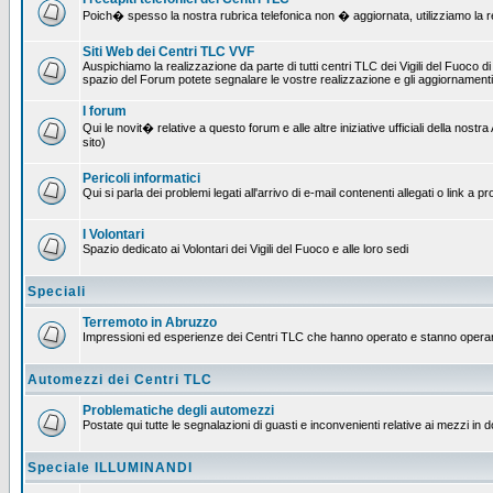
Poich� spesso la nostra rubrica telefonica non � aggiornata, utilizziamo la rete
Siti Web dei Centri TLC VVF
Auspichiamo la realizzazione da parte di tutti centri TLC dei Vigili del Fuoco 
spazio del Forum potete segnalare le vostre realizzazione e gli aggiornamenti 
I forum
Qui le novit� relative a questo forum e alle altre iniziative ufficiali della no
sito)
Pericoli informatici
Qui si parla dei problemi legati all'arrivo di e-mail contenenti allegati o link 
I Volontari
Spazio dedicato ai Volontari dei Vigili del Fuoco e alle loro sedi
Speciali
Terremoto in Abruzzo
Impressioni ed esperienze dei Centri TLC che hanno operato e stanno operan
Automezzi dei Centri TLC
Problematiche degli automezzi
Postate qui tutte le segnalazioni di guasti e inconvenienti relative ai mezzi in 
Speciale ILLUMINANDI