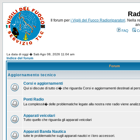
Rad
Il forum per
i Vigili del Fuoco Radioriparatori
. Nella r
an
FAQ
C
La data di oggi � Sab Ago 08, 2026 11:04 am
Indice del forum
Forum
Aggiornamento tecnico
Corsi e aggiornamenti
Qui si discute di tutto ci� che riguarda Corsi e aggiornamenti destinati al pe
Ponti Radio
La complessit� delle problematiche legate alla nostra rete radio viene analiz
Apparati veicolari
Tutto quello che riguarda gli apparati veicolari
Apparati Banda Nautica
tutte le problematiche sugli apparati nautici e i loro accessori.