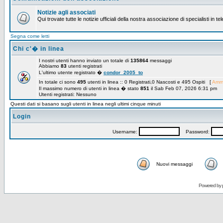
Notizie agli associati
Qui trovate tutte le notizie ufficiali della nostra associazione di specialisti in t
Segna come letti
Chi c'� in linea
I nostri utenti hanno inviato un totale di
135864
messaggi
Abbiamo
83
utenti registrati
L'ultimo utente registrato �
condor_2005_to
In totale ci sono
495
utenti in linea :: 0 Registrati,0 Nascosti e 495 Ospiti [
Ammi
Il massimo numero di utenti in linea � stato
851
il Sab Feb 07, 2026 6:31 pm
Utenti registrati: Nessuno
Questi dati si basano sugli utenti in linea negli ultimi cinque minuti
Login
Username:
Password:
Nuovi messaggi
Powered by