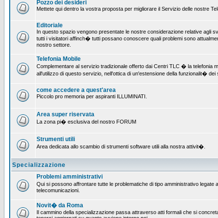
Pozzo dei desideri
Mettete qui dentro la vostra proposta per migliorare il Servizio delle nostre T
Editoriale
In questo spazio vengono presentate le nostre considerazione relative agli svil
tutti i visitatori affinch� tutti possano conoscere quali problemi sono attualmen
nostro settore.
Telefonia Mobile
Complementare al servizio tradizionale offerto dai Centri TLC � la telefonia mo
all'utilizzo di questo servizio, nell'ottica di un'estensione della funzionalit� dei 
come accedere a quest'area
Piccolo pro memoria per aspiranti ILLUMINATI.
Area super riservata
La zona pi� esclusiva del nostro FORUM
Strumenti utili
Area dedicata allo scambio di strumenti software utili alla nostra attivit�.
Specializzazione
Problemi amministrativi
Qui si possono affrontare tutte le problematiche di tipo amministrativo legate all
telecomunicazioni.
Novit� da Roma
Il cammino della specializzazione passa attraverso atti formali che si concret