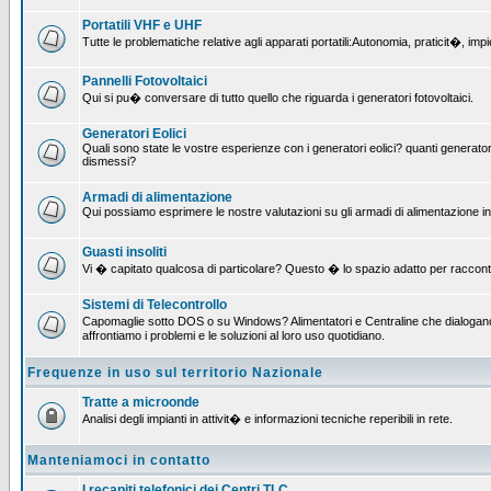
Portatili VHF e UHF
Tutte le problematiche relative agli apparati portatili:Autonomia, praticit�, i
Pannelli Fotovoltaici
Qui si pu� conversare di tutto quello che riguarda i generatori fotovoltaici.
Generatori Eolici
Quali sono state le vostre esperienze con i generatori eolici? quanti generatori
dismessi?
Armadi di alimentazione
Qui possiamo esprimere le nostre valutazioni su gli armadi di alimentazione insta
Guasti insoliti
Vi � capitato qualcosa di particolare? Questo � lo spazio adatto per raccont
Sistemi di Telecontrollo
Capomaglie sotto DOS o su Windows? Alimentatori e Centraline che dialogano c
affrontiamo i problemi e le soluzioni al loro uso quotidiano.
Frequenze in uso sul territorio Nazionale
Tratte a microonde
Analisi degli impianti in attivit� e informazioni tecniche reperibili in rete.
Manteniamoci in contatto
I recapiti telefonici dei Centri TLC