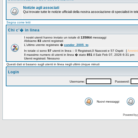
Notizie agli associati
Qui trovate tutte le notizie ufficiali della nostra associazione di specialisti in t
Segna come letti
Chi c'� in linea
I nostri utenti hanno inviato un totale di
135864
messaggi
Abbiamo
83
utenti registrati
L'ultimo utente registrato �
condor_2005_to
In totale ci sono
57
utenti in linea :: 0 Registrati,0 Nascosti e 57 Ospiti [
Amminis
Il massimo numero di utenti in linea � stato
851
il Sab Feb 07, 2026 6:31 pm
Utenti registrati: Nessuno
Questi dati si basano sugli utenti in linea negli ultimi cinque minuti
Login
Username:
Password:
Nuovi messaggi
Powered by