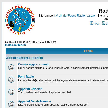
Rad
Il forum per
i Vigili del Fuoco Radioriparatori
. Nella r
an
FAQ
C
La data di oggi � Ven Ago 07, 2026 6:34 am
Indice del forum
Forum
Aggiornamento tecnico
Corsi e aggiornamenti
Qui si discute di tutto ci� che riguarda Corsi e aggiornamenti destinati al pe
Ponti Radio
La complessit� delle problematiche legate alla nostra rete radio viene analiz
Apparati veicolari
Tutto quello che riguarda gli apparati veicolari
Apparati Banda Nautica
tutte le problematiche sugli apparati nautici e i loro accessori.