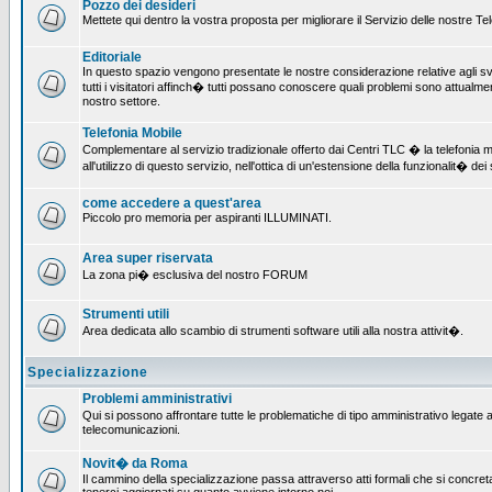
Pozzo dei desideri
Mettete qui dentro la vostra proposta per migliorare il Servizio delle nostre T
Editoriale
In questo spazio vengono presentate le nostre considerazione relative agli svil
tutti i visitatori affinch� tutti possano conoscere quali problemi sono attualmen
nostro settore.
Telefonia Mobile
Complementare al servizio tradizionale offerto dai Centri TLC � la telefonia mo
all'utilizzo di questo servizio, nell'ottica di un'estensione della funzionalit� dei 
come accedere a quest'area
Piccolo pro memoria per aspiranti ILLUMINATI.
Area super riservata
La zona pi� esclusiva del nostro FORUM
Strumenti utili
Area dedicata allo scambio di strumenti software utili alla nostra attivit�.
Specializzazione
Problemi amministrativi
Qui si possono affrontare tutte le problematiche di tipo amministrativo legate all
telecomunicazioni.
Novit� da Roma
Il cammino della specializzazione passa attraverso atti formali che si concret