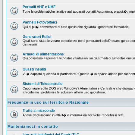
Portatili VHF e UHF
Tutte le problematiche relative agli apparati portatili:Autonomia, praticit�, i
Pannelli Fotovoltaici
Qui si pu� conversare di tutto quello che riguarda i generatori fotovoltaici.
Generatori Eolici
Quali sono state le vostre esperienze con i generatori eolici? quanti generatori
dismessi?
Armadi di alimentazione
Qui possiamo esprimere le nostre valutazioni su gli armadi di alimentazione insta
Guasti insoliti
Vi � capitato qualcosa di particolare? Questo � lo spazio adatto per raccont
Sistemi di Telecontrollo
Capomaglie sotto DOS o su Windows? Alimentatori e Centraline che dialogano c
affrontiamo i problemi e le soluzioni al loro uso quotidiano.
Frequenze in uso sul territorio Nazionale
Tratte a microonde
Analisi degli impianti in attivit� e informazioni tecniche reperibili in rete.
Manteniamoci in contatto
I recapiti telefonici dei Centri TLC