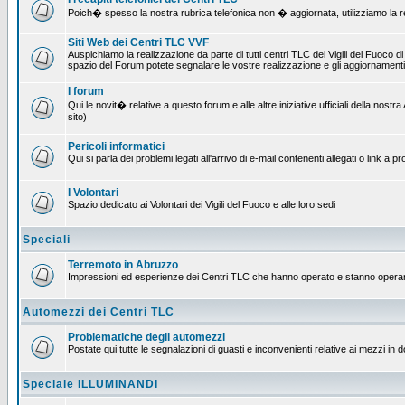
Poich� spesso la nostra rubrica telefonica non � aggiornata, utilizziamo la rete
Siti Web dei Centri TLC VVF
Auspichiamo la realizzazione da parte di tutti centri TLC dei Vigili del Fuoco 
spazio del Forum potete segnalare le vostre realizzazione e gli aggiornamenti 
I forum
Qui le novit� relative a questo forum e alle altre iniziative ufficiali della no
sito)
Pericoli informatici
Qui si parla dei problemi legati all'arrivo di e-mail contenenti allegati o link 
I Volontari
Spazio dedicato ai Volontari dei Vigili del Fuoco e alle loro sedi
Speciali
Terremoto in Abruzzo
Impressioni ed esperienze dei Centri TLC che hanno operato e stanno operan
Automezzi dei Centri TLC
Problematiche degli automezzi
Postate qui tutte le segnalazioni di guasti e inconvenienti relative ai mezzi in 
Speciale ILLUMINANDI