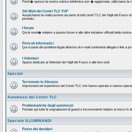
Poich� spesso la nostra rubrica telefonica non � aggiornata, utilizziamo la rete
Siti Web dei Centri TLC VVF
Auspichiamo la realizzazione da parte di tutti centri TLC dei Vigili del Fuoco
periodici.
I forum
Qui le novit� relative a questo forum e alle altre iniziative ufficiali della nos
Pericoli informatici
Qui si parla dei problemi legati all'arrivo di e-mail contenenti allegati o link 
I Volontari
Spazio dedicato ai Volontari dei Vigili del Fuoco e alle loro sedi
Speciali
Terremoto in Abruzzo
Impressioni ed esperienze dei Centri TLC che hanno operato e stanno operan
Automezzi dei Centri TLC
Problematiche degli automezzi
Postate qui tutte le segnalazioni di guasti e inconvenienti relative ai mezzi in 
Speciale ILLUMINANDI
Pozzo dei desideri