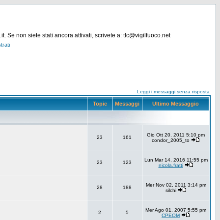
. Se non siete stati ancora attivati, scrivete a: tlc@vigilfuoco.net
trati
Leggi i messaggi senza risposta
Topic
Messaggi
Ultimo Messaggio
Gio Ott 20, 2011 5:10 pm
23
161
condor_2005_to
Lun Mar 14, 2016 11:55 pm
23
123
nicola.fratti
Mer Nov 02, 2011 3:14 pm
28
188
silchi
Mer Ago 01, 2007 5:55 pm
2
5
CPEOM