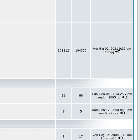
Mer Giu 02, 2021 9:37 am
103812
104359
Cbfbqq
Lun Gen 06, 2014 2:27 pm
21
66
condor_2005_to
Dom Feb 17, 2008 8:09 pm
1
5
manlio.ciocca
Ven Lug 25, 2008 9:12 am
3
17
Lorenzo64