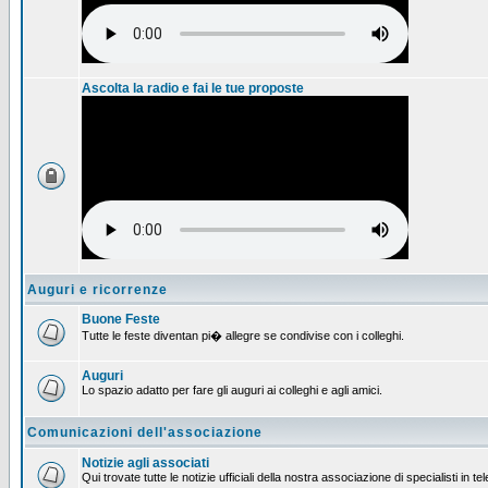
Ascolta la radio e fai le tue proposte
Auguri e ricorrenze
Buone Feste
Tutte le feste diventan pi� allegre se condivise con i colleghi.
Auguri
Lo spazio adatto per fare gli auguri ai colleghi e agli amici.
Comunicazioni dell'associazione
Notizie agli associati
Qui trovate tutte le notizie ufficiali della nostra associazione di specialisti in t