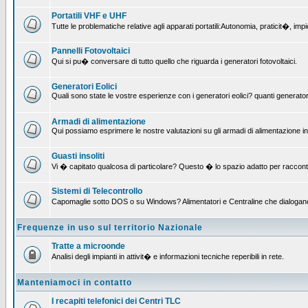
Portatili VHF e UHF
Tutte le problematiche relative agli apparati portatili:Autonomia, praticit�, i
Pannelli Fotovoltaici
Qui si pu� conversare di tutto quello che riguarda i generatori fotovoltaici.
Generatori Eolici
Quali sono state le vostre esperienze con i generatori eolici? quanti generatori
Armadi di alimentazione
Qui possiamo esprimere le nostre valutazioni su gli armadi di alimentazione insta
Guasti insoliti
Vi � capitato qualcosa di particolare? Questo � lo spazio adatto per raccont
Sistemi di Telecontrollo
Capomaglie sotto DOS o su Windows? Alimentatori e Centraline che dialogano con
Frequenze in uso sul territorio Nazionale
Tratte a microonde
Analisi degli impianti in attivit� e informazioni tecniche reperibili in rete.
Manteniamoci in contatto
I recapiti telefonici dei Centri TLC