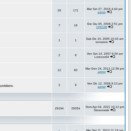
Mar Set 27, 2016 4:44 pm
26
171
admin
Gio Giu 05, 2008 2:51 pm
7
18
CPEOM
Sab Dic 10, 2005 10:43 am
1
1
tornatore
Ven Set 14, 2007 9:26 am
2
9
Lorenzo64
Mar Gen 24, 2012 12:58 pm
12
60
admin
Ven Dic 12, 2008 9:13 pm
2
9
uotidiano.
admin
Dom Apr 04, 2021 10:12 pm
29194
29354
Sieaxowale
Mer Set 11, 2013 11:13 pm