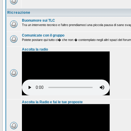
Ricreazione
Buonumore sui TLC
Tra un intervento tecnico e l'altro prendiamoci una piccola pausa di sano svag
Comunicate con il gruppo
Potete postare qui tutto ci� che non � contemplato negli altri spazi del forum
Ascolta la radio
Ascolta la Radio e fai le tue proposte