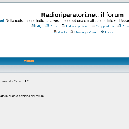
Radioriparatori.net: il forum
ori
. Nella registrazione indicate la vostra sede ed una e-mail del dominio vigilfuoco.it
FAQ
Cerca
Lista degli utenti
Gruppi utenti
Regis
Profilo
Messaggi Privati
Login
Forum
rsonale dei Centri TLC
zata in questa sezione del forum.