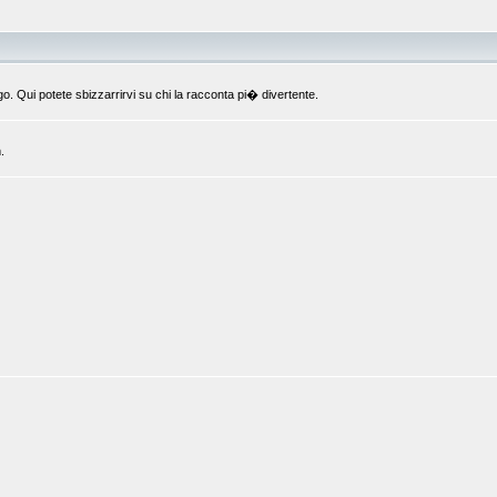
o. Qui potete sbizzarrirvi su chi la racconta pi� divertente.
.