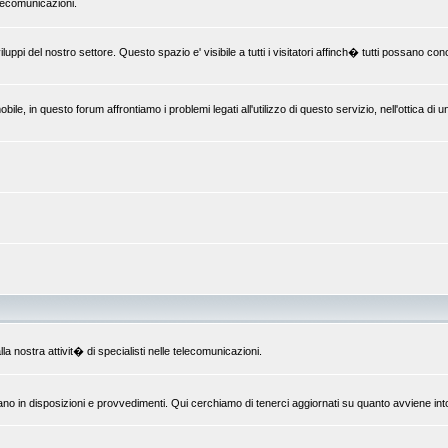
elecomunicazioni.
uppi del nostro settore. Questo spazio e' visibile a tutti i visitatori affinch� tutti possano c
le, in questo forum affrontiamo i problemi legati all'utilizzo di questo servizio, nell'ottica di 
la nostra attivit� di specialisti nelle telecomunicazioni.
ano in disposizioni e provvedimenti. Qui cerchiamo di tenerci aggiornati su quanto avviene int