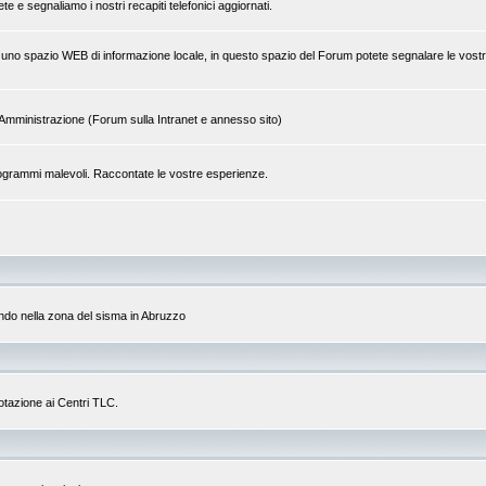
 e segnaliamo i nostri recapiti telefonici aggiornati.
 di uno spazio WEB di informazione locale, in questo spazio del Forum potete segnalare le vostr
tra Amministrazione (Forum sulla Intranet e annesso sito)
a programmi malevoli. Raccontate le vostre esperienze.
do nella zona del sisma in Abruzzo
dotazione ai Centri TLC.