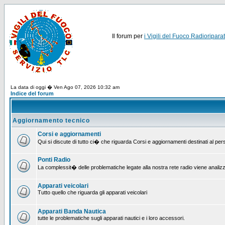
Il forum per
i Vigili del Fuoco Radioriparat
La data di oggi � Ven Ago 07, 2026 10:32 am
Indice del forum
Aggiornamento tecnico
Corsi e aggiornamenti
Qui si discute di tutto ci� che riguarda Corsi e aggiornamenti destinati al pe
Ponti Radio
La complessit� delle problematiche legate alla nostra rete radio viene analiz
Apparati veicolari
Tutto quello che riguarda gli apparati veicolari
Apparati Banda Nautica
tutte le problematiche sugli apparati nautici e i loro accessori.