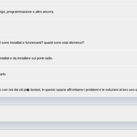
mpiego, programmazione e altro ancora.
 sono installati e funzionanti? quanti sono stati dismessi?
llati e da installare sui ponti radio.
arlo.
 noi dai siti pi� lontani, in questo spazio affrontiamo i problemi e le soluzioni al loro uso q