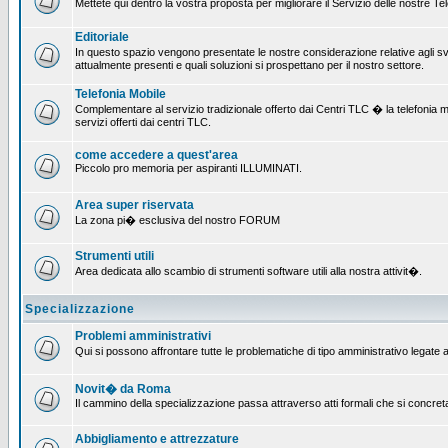
Mettete qui dentro la vostra proposta per migliorare il Servizio delle nostre T
Editoriale
In questo spazio vengono presentate le nostre considerazione relative agli svil
attualmente presenti e quali soluzioni si prospettano per il nostro settore.
Telefonia Mobile
Complementare al servizio tradizionale offerto dai Centri TLC � la telefonia mobi
servizi offerti dai centri TLC.
come accedere a quest'area
Piccolo pro memoria per aspiranti ILLUMINATI.
Area super riservata
La zona pi� esclusiva del nostro FORUM
Strumenti utili
Area dedicata allo scambio di strumenti software utili alla nostra attivit�.
Specializzazione
Problemi amministrativi
Qui si possono affrontare tutte le problematiche di tipo amministrativo legate al
Novit� da Roma
Il cammino della specializzazione passa attraverso atti formali che si concret
Abbigliamento e attrezzature