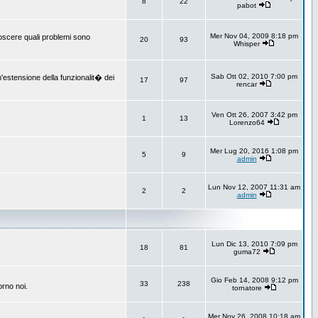
8
22
pabot
Mer Nov 04, 2009 8:18 pm
onoscere quali problemi sono
20
93
Whisper
Sab Ott 02, 2010 7:00 pm
un'estensione della funzionalit� dei
17
97
rencar
Ven Ott 26, 2007 3:42 pm
1
13
Lorenzo64
Mer Lug 20, 2016 1:08 pm
5
9
admin
Lun Nov 12, 2007 11:31 am
2
2
admin
Lun Dic 13, 2010 7:09 pm
18
81
guma72
Gio Feb 14, 2008 9:12 pm
33
238
orno noi.
tornatore
Mer Nov 26, 2008 10:18 am