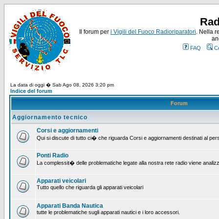
Rad
Il forum per
i Vigili del Fuoco Radioriparatori
. Nella r
an
FAQ
C
La data di oggi � Sab Ago 08, 2026 3:20 pm
Indice del forum
Forum
Aggiornamento tecnico
Corsi e aggiornamenti
Qui si discute di tutto ci� che riguarda Corsi e aggiornamenti destinati al pe
Ponti Radio
La complessit� delle problematiche legate alla nostra rete radio viene analiz
Apparati veicolari
Tutto quello che riguarda gli apparati veicolari
Apparati Banda Nautica
tutte le problematiche sugli apparati nautici e i loro accessori.