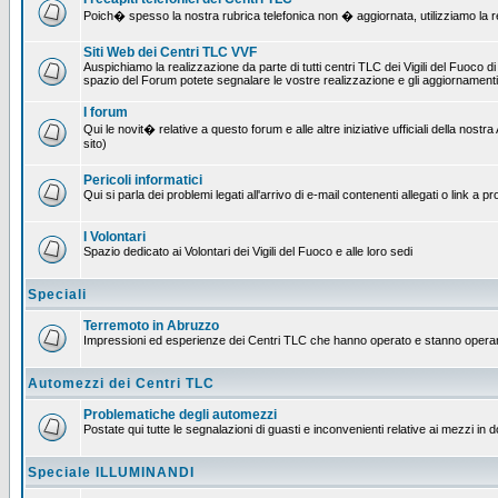
Poich� spesso la nostra rubrica telefonica non � aggiornata, utilizziamo la rete
Siti Web dei Centri TLC VVF
Auspichiamo la realizzazione da parte di tutti centri TLC dei Vigili del Fuoco 
spazio del Forum potete segnalare le vostre realizzazione e gli aggiornamenti 
I forum
Qui le novit� relative a questo forum e alle altre iniziative ufficiali della no
sito)
Pericoli informatici
Qui si parla dei problemi legati all'arrivo di e-mail contenenti allegati o link 
I Volontari
Spazio dedicato ai Volontari dei Vigili del Fuoco e alle loro sedi
Speciali
Terremoto in Abruzzo
Impressioni ed esperienze dei Centri TLC che hanno operato e stanno operan
Automezzi dei Centri TLC
Problematiche degli automezzi
Postate qui tutte le segnalazioni di guasti e inconvenienti relative ai mezzi in 
Speciale ILLUMINANDI