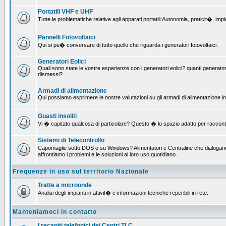
Portatili VHF e UHF
Tutte le problematiche relative agli apparati portatili:Autonomia, praticit�, i
Pannelli Fotovoltaici
Qui si pu� conversare di tutto quello che riguarda i generatori fotovoltaici.
Generatori Eolici
Quali sono state le vostre esperienze con i generatori eolici? quanti generatori
dismessi?
Armadi di alimentazione
Qui possiamo esprimere le nostre valutazioni su gli armadi di alimentazione insta
Guasti insoliti
Vi � capitato qualcosa di particolare? Questo � lo spazio adatto per raccont
Sistemi di Telecontrollo
Capomaglie sotto DOS o su Windows? Alimentatori e Centraline che dialogano c
affrontiamo i problemi e le soluzioni al loro uso quotidiano.
Frequenze in uso sul territorio Nazionale
Tratte a microonde
Analisi degli impianti in attivit� e informazioni tecniche reperibili in rete.
Manteniamoci in contatto
I recapiti telefonici dei Centri TLC