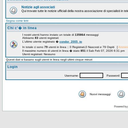
Notizie agli associati
Qui trovate tutte le notizie ufficiali della nostra associazione di specialisti in t
Segna come letti
Chi c'� in linea
I nostri utenti hanno inviato un totale di
135864
messaggi
Abbiamo
83
utenti registrati
L'ultimo utente registrato �
condor_2005_to
In totale ci sono
79
utenti in linea :: 0 Registrati,0 Nascosti e 79 Ospiti [
Amminis
Il massimo numero di utenti in linea � stato
851
il Sab Feb 07, 2026 6:31 pm
Utenti registrati: Nessuno
Questi dati si basano sugli utenti in linea negli ultimi cinque minuti
Login
Username:
Password:
Nuovi messaggi
Powered by