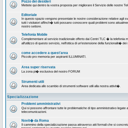
Pozzo dei desideri
Mettete qui dentro la vostra proposta per migliorare il Servizio delle nostre T
Editoriale
In questo spazio vengono presentate le nostre considerazione relative agli svil
tutti i visitatori affinch� tutti possano conoscere quali problemi sono attualmen
nostro settore.
Telefonia Mobile
Complementare al servizio tradizionale offerto dai Centri TLC � la telefonia mo
all'utilizzo di questo servizio, nell'ottica di un'estensione della funzionalit� dei 
come accedere a quest'area
Piccolo pro memoria per aspiranti ILLUMINATI.
Area super riservata
La zona pi� esclusiva del nostro FORUM
Strumenti utili
Area dedicata allo scambio di strumenti software utili alla nostra attivit�.
Specializzazione
Problemi amministrativi
Qui si possono affrontare tutte le problematiche di tipo amministrativo legate all
telecomunicazioni.
Novit� da Roma
Il cammino della specializzazione passa attraverso atti formali che si concret