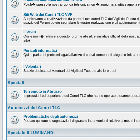
Poich� spesso la nostra rubrica telefonica non � aggiornata, utilizziamo la rete
Siti Web dei Centri TLC VVF
Auspichiamo la realizzazione da parte di tutti centri TLC dei Vigili del Fuoco 
spazio del Forum potete segnalare le vostre realizzazione e gli aggiornamenti 
I forum
Qui le novit� relative a questo forum e alle altre iniziative ufficiali della no
sito)
Pericoli informatici
Qui si parla dei problemi legati all'arrivo di e-mail contenenti allegati o link 
I Volontari
Spazio dedicato ai Volontari dei Vigili del Fuoco e alle loro sedi
Speciali
Terremoto in Abruzzo
Impressioni ed esperienze dei Centri TLC che hanno operato e stanno operan
Automezzi dei Centri TLC
Problematiche degli automezzi
Postate qui tutte le segnalazioni di guasti e inconvenienti relative ai mezzi in 
Speciale ILLUMINANDI