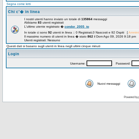
Segna come letti
Chi c'� in linea
I nostri utenti hanno inviato un totale di
135864
messaggi
Abbiamo
83
utenti registrati
L'ultimo utente registrato �
condor_2005_to
In totale ci sono
92
utenti in linea :: 0 Registrati,0 Nascosti e 92 Ospiti [
Amminis
Il massimo numero di utenti in linea � stato
862
il Dom Ago 09, 2026 9:18 pm
Utenti registrati: Nessuno
Questi dati si basano sugli utenti in linea negli ultimi cinque minuti
Login
Username:
Password:
Nuovi messaggi
Powered by