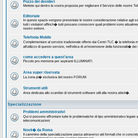
Pozzo dei desideri
Mettete qui dentro la vostra proposta per migliorare il Servizio delle nostre T
Editoriale
In questo spazio vengono presentate le nostre considerazione relative agli svil
tutti i visitatori affinch� tutti possano conoscere quali problemi sono attualmen
nostro settore.
Telefonia Mobile
Complementare al servizio tradizionale offerto dai Centri TLC � la telefonia mo
all'utilizzo di questo servizio, nell'ottica di un'estensione della funzionalit� dei 
come accedere a quest'area
Piccolo pro memoria per aspiranti ILLUMINATI.
Area super riservata
La zona pi� esclusiva del nostro FORUM
Strumenti utili
Area dedicata allo scambio di strumenti software utili alla nostra attivit�.
Specializzazione
Problemi amministrativi
Qui si possono affrontare tutte le problematiche di tipo amministrativo legate all
telecomunicazioni.
Novit� da Roma
Il cammino della specializzazione passa attraverso atti formali che si concret