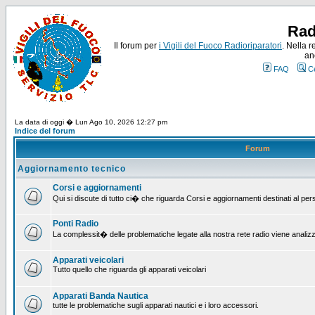
Rad
Il forum per
i Vigili del Fuoco Radioriparatori
. Nella r
an
FAQ
C
La data di oggi � Lun Ago 10, 2026 12:27 pm
Indice del forum
Forum
Aggiornamento tecnico
Corsi e aggiornamenti
Qui si discute di tutto ci� che riguarda Corsi e aggiornamenti destinati al pe
Ponti Radio
La complessit� delle problematiche legate alla nostra rete radio viene analiz
Apparati veicolari
Tutto quello che riguarda gli apparati veicolari
Apparati Banda Nautica
tutte le problematiche sugli apparati nautici e i loro accessori.