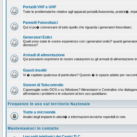
Portatili VHF e UHF
Tutte le problematiche relative agli apparati portatili:Autonomia, praticit�, i
Pannelli Fotovoltaici
Qui si pu� conversare di tutto quello che riguarda i generatori fotovoltaici.
Generatori Eolici
Quali sono state le vostre esperienze con i generatori eolici? quanti generatori
dismessi?
Armadi di alimentazione
Qui possiamo esprimere le nostre valutazioni su gli armadi di alimentazione insta
Guasti insoliti
Vi � capitato qualcosa di particolare? Questo � lo spazio adatto per raccont
Sistemi di Telecontrollo
Capomaglie sotto DOS o su Windows? Alimentatori e Centraline che dialogano c
affrontiamo i problemi e le soluzioni al loro uso quotidiano.
Frequenze in uso sul territorio Nazionale
Tratte a microonde
Analisi degli impianti in attivit� e informazioni tecniche reperibili in rete.
Manteniamoci in contatto
I recapiti telefonici dei Centri TLC