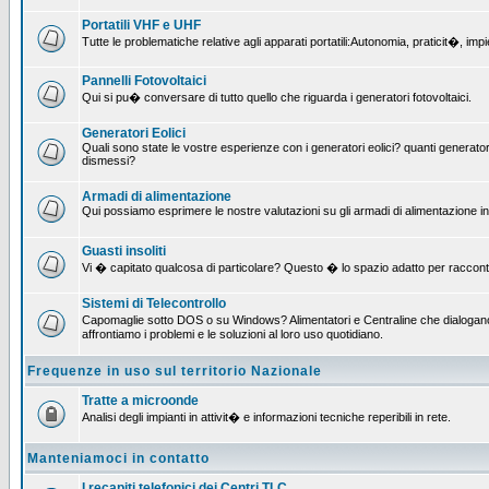
Portatili VHF e UHF
Tutte le problematiche relative agli apparati portatili:Autonomia, praticit�, i
Pannelli Fotovoltaici
Qui si pu� conversare di tutto quello che riguarda i generatori fotovoltaici.
Generatori Eolici
Quali sono state le vostre esperienze con i generatori eolici? quanti generatori
dismessi?
Armadi di alimentazione
Qui possiamo esprimere le nostre valutazioni su gli armadi di alimentazione insta
Guasti insoliti
Vi � capitato qualcosa di particolare? Questo � lo spazio adatto per raccont
Sistemi di Telecontrollo
Capomaglie sotto DOS o su Windows? Alimentatori e Centraline che dialogano c
affrontiamo i problemi e le soluzioni al loro uso quotidiano.
Frequenze in uso sul territorio Nazionale
Tratte a microonde
Analisi degli impianti in attivit� e informazioni tecniche reperibili in rete.
Manteniamoci in contatto
I recapiti telefonici dei Centri TLC