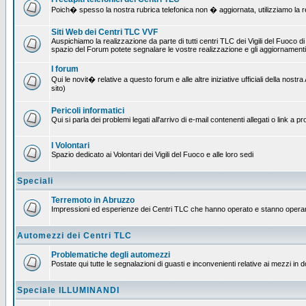
Poich� spesso la nostra rubrica telefonica non � aggiornata, utilizziamo la rete
Siti Web dei Centri TLC VVF
Auspichiamo la realizzazione da parte di tutti centri TLC dei Vigili del Fuoco 
spazio del Forum potete segnalare le vostre realizzazione e gli aggiornamenti 
I forum
Qui le novit� relative a questo forum e alle altre iniziative ufficiali della no
sito)
Pericoli informatici
Qui si parla dei problemi legati all'arrivo di e-mail contenenti allegati o link 
I Volontari
Spazio dedicato ai Volontari dei Vigili del Fuoco e alle loro sedi
Speciali
Terremoto in Abruzzo
Impressioni ed esperienze dei Centri TLC che hanno operato e stanno operan
Automezzi dei Centri TLC
Problematiche degli automezzi
Postate qui tutte le segnalazioni di guasti e inconvenienti relative ai mezzi in 
Speciale ILLUMINANDI