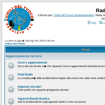
Rad
Il forum per
i Vigili del Fuoco Radioriparatori
. Nella r
an
FAQ
C
La data di oggi � Sab Ago 08, 2026 6:46 pm
Indice del forum
Forum
Aggiornamento tecnico
Corsi e aggiornamenti
Qui si discute di tutto ci� che riguarda Corsi e aggiornamenti destinati al pe
Ponti Radio
La complessit� delle problematiche legate alla nostra rete radio viene analiz
Apparati veicolari
Tutto quello che riguarda gli apparati veicolari
Apparati Banda Nautica
tutte le problematiche sugli apparati nautici e i loro accessori.