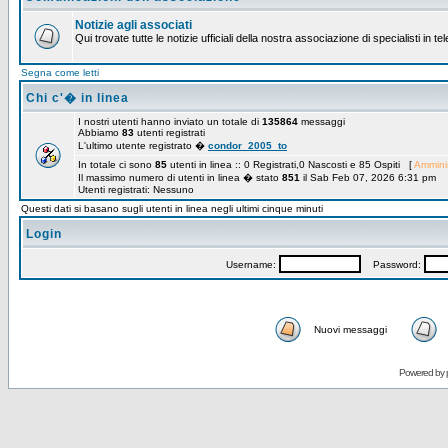
Notizie agli associati
Qui trovate tutte le notizie ufficiali della nostra associazione di specialisti in t
Segna come letti
Chi c'� in linea
I nostri utenti hanno inviato un totale di
135864
messaggi
Abbiamo
83
utenti registrati
L'ultimo utente registrato �
condor_2005_to
In totale ci sono
85
utenti in linea :: 0 Registrati,0 Nascosti e 85 Ospiti [
Amminis
Il massimo numero di utenti in linea � stato
851
il Sab Feb 07, 2026 6:31 pm
Utenti registrati: Nessuno
Questi dati si basano sugli utenti in linea negli ultimi cinque minuti
Login
Username:
Password:
Nuovi messaggi
Powered by