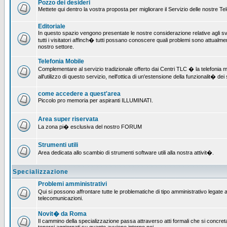
Pozzo dei desideri
Mettete qui dentro la vostra proposta per migliorare il Servizio delle nostre T
Editoriale
In questo spazio vengono presentate le nostre considerazione relative agli svil
tutti i visitatori affinch� tutti possano conoscere quali problemi sono attualmen
nostro settore.
Telefonia Mobile
Complementare al servizio tradizionale offerto dai Centri TLC � la telefonia mo
all'utilizzo di questo servizio, nell'ottica di un'estensione della funzionalit� dei 
come accedere a quest'area
Piccolo pro memoria per aspiranti ILLUMINATI.
Area super riservata
La zona pi� esclusiva del nostro FORUM
Strumenti utili
Area dedicata allo scambio di strumenti software utili alla nostra attivit�.
Specializzazione
Problemi amministrativi
Qui si possono affrontare tutte le problematiche di tipo amministrativo legate all
telecomunicazioni.
Novit� da Roma
Il cammino della specializzazione passa attraverso atti formali che si concret