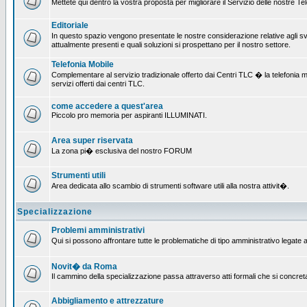
Mettete qui dentro la vostra proposta per migliorare il Servizio delle nostre T
Editoriale
In questo spazio vengono presentate le nostre considerazione relative agli svil
attualmente presenti e quali soluzioni si prospettano per il nostro settore.
Telefonia Mobile
Complementare al servizio tradizionale offerto dai Centri TLC � la telefonia mobi
servizi offerti dai centri TLC.
come accedere a quest'area
Piccolo pro memoria per aspiranti ILLUMINATI.
Area super riservata
La zona pi� esclusiva del nostro FORUM
Strumenti utili
Area dedicata allo scambio di strumenti software utili alla nostra attivit�.
Specializzazione
Problemi amministrativi
Qui si possono affrontare tutte le problematiche di tipo amministrativo legate al
Novit� da Roma
Il cammino della specializzazione passa attraverso atti formali che si concret
Abbigliamento e attrezzature