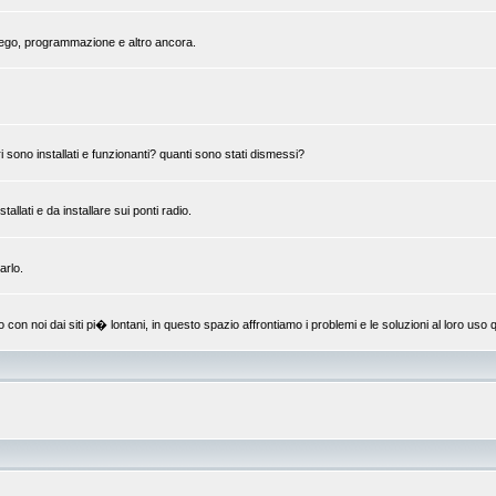
mpiego, programmazione e altro ancora.
 sono installati e funzionanti? quanti sono stati dismessi?
llati e da installare sui ponti radio.
arlo.
 noi dai siti pi� lontani, in questo spazio affrontiamo i problemi e le soluzioni al loro uso q