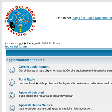
Il forum per
i Vigili del Fuoco Radioriparat
La data di oggi � Sab Ago 08, 2026 12:51 am
Indice del forum
Aggiornamento tecnico
Corsi e aggiornamenti
Qui si discute di tutto ci� che riguarda Corsi e aggiornamenti destinati al pe
Ponti Radio
La complessit� delle problematiche legate alla nostra rete radio viene analiz
Apparati veicolari
Tutto quello che riguarda gli apparati veicolari
Apparati Banda Nautica
tutte le problematiche sugli apparati nautici e i loro accessori.