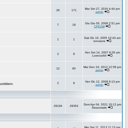
Mar Set 27, 2016 4:44 pm
26
171
admin
Gio Giu 05, 2008 2:51 pm
7
18
CPEOM
Sab Dic 10, 2005 10:43 am
1
1
tornatore
Ven Set 14, 2007 9:26 am
2
9
Lorenzo64
Mar Gen 24, 2012 12:58 pm
12
60
admin
Ven Dic 12, 2008 9:13 pm
2
9
uotidiano.
admin
Dom Apr 04, 2021 10:12 pm
29194
29354
Sieaxowale
Mer Set 11, 2013 11:13 pm