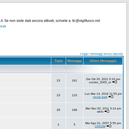
. Se non siete stati ancora attivati, scrivete a: tlc@vigilfuoco.net
trati
Leggi i messaggi senza risposta
Topic
Messaggi
Ultimo Messaggio
Gio Ott 20, 2011 5:10 pm
23
161
condor_2005_to
Lun Mar 14, 2016 11:55 pm
23
123
nicola.fratti
Mer Nov 02, 2011 3:14 pm
28
188
silchi
Mer Ago 01, 2007 5:55 pm
2
5
CPEOM