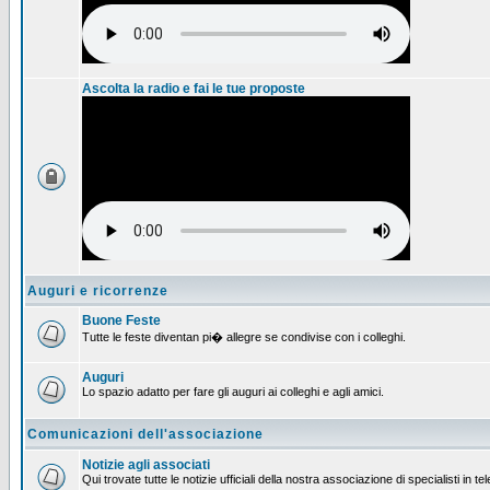
Ascolta la radio e fai le tue proposte
Auguri e ricorrenze
Buone Feste
Tutte le feste diventan pi� allegre se condivise con i colleghi.
Auguri
Lo spazio adatto per fare gli auguri ai colleghi e agli amici.
Comunicazioni dell'associazione
Notizie agli associati
Qui trovate tutte le notizie ufficiali della nostra associazione di specialisti in t