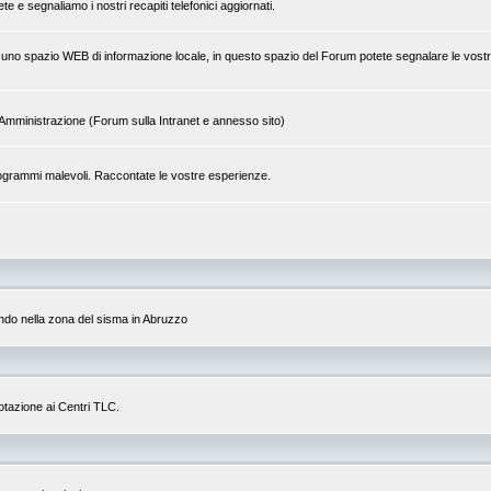
 e segnaliamo i nostri recapiti telefonici aggiornati.
 di uno spazio WEB di informazione locale, in questo spazio del Forum potete segnalare le vostr
tra Amministrazione (Forum sulla Intranet e annesso sito)
a programmi malevoli. Raccontate le vostre esperienze.
do nella zona del sisma in Abruzzo
dotazione ai Centri TLC.