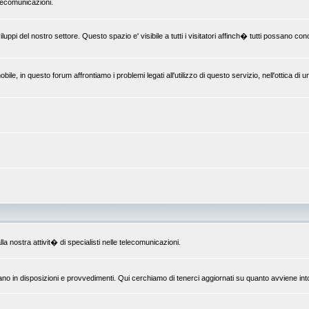
elecomunicazioni.
uppi del nostro settore. Questo spazio e' visibile a tutti i visitatori affinch� tutti possano c
le, in questo forum affrontiamo i problemi legati all'utilizzo di questo servizio, nell'ottica di 
la nostra attivit� di specialisti nelle telecomunicazioni.
ano in disposizioni e provvedimenti. Qui cerchiamo di tenerci aggiornati su quanto avviene int