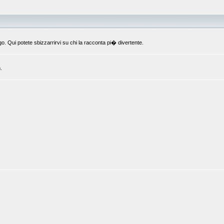
o. Qui potete sbizzarrirvi su chi la racconta pi� divertente.
.