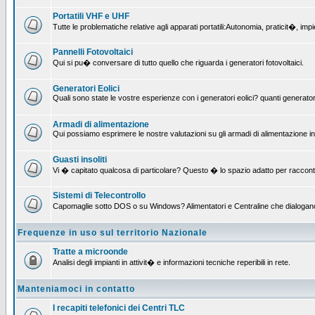
Portatili VHF e UHF
Tutte le problematiche relative agli apparati portatili:Autonomia, praticit�, i
Pannelli Fotovoltaici
Qui si pu� conversare di tutto quello che riguarda i generatori fotovoltaici.
Generatori Eolici
Quali sono state le vostre esperienze con i generatori eolici? quanti generatori
Armadi di alimentazione
Qui possiamo esprimere le nostre valutazioni su gli armadi di alimentazione insta
Guasti insoliti
Vi � capitato qualcosa di particolare? Questo � lo spazio adatto per raccont
Sistemi di Telecontrollo
Capomaglie sotto DOS o su Windows? Alimentatori e Centraline che dialogano con
Frequenze in uso sul territorio Nazionale
Tratte a microonde
Analisi degli impianti in attivit� e informazioni tecniche reperibili in rete.
Manteniamoci in contatto
I recapiti telefonici dei Centri TLC