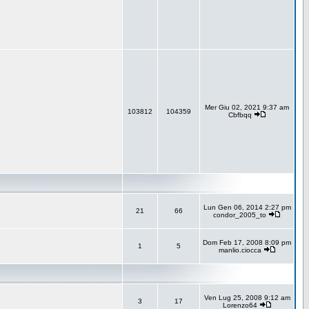
Mer Giu 02, 2021 9:37 am
103812
104359
Cbfbqq
Lun Gen 06, 2014 2:27 pm
21
66
condor_2005_to
Dom Feb 17, 2008 8:09 pm
1
5
manlio.ciocca
Ven Lug 25, 2008 9:12 am
3
17
Lorenzo64