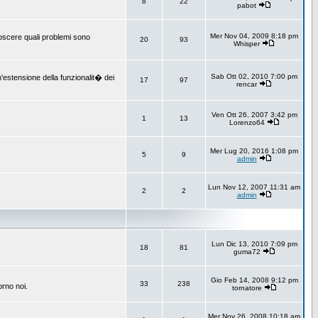
8
22
pabot
Mer Nov 04, 2009 8:18 pm
onoscere quali problemi sono
20
93
Whisper
Sab Ott 02, 2010 7:00 pm
un'estensione della funzionalit� dei
17
97
rencar
Ven Ott 26, 2007 3:42 pm
1
13
Lorenzo64
Mer Lug 20, 2016 1:08 pm
5
9
admin
Lun Nov 12, 2007 11:31 am
2
2
admin
Lun Dic 13, 2010 7:09 pm
18
81
guma72
Gio Feb 14, 2008 9:12 pm
33
238
orno noi.
tornatore
Mer Nov 26, 2008 10:18 am