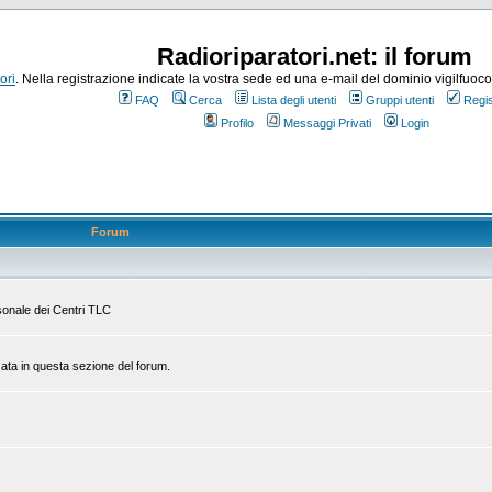
Radioriparatori.net: il forum
ori
. Nella registrazione indicate la vostra sede ed una e-mail del dominio vigilfuoco.it
FAQ
Cerca
Lista degli utenti
Gruppi utenti
Regis
Profilo
Messaggi Privati
Login
Forum
rsonale dei Centri TLC
zata in questa sezione del forum.