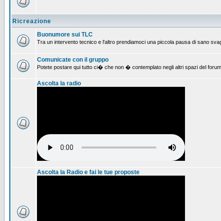
Ricreazione
Buonumore sui TLC
Tra un intervento tecnico e l'altro prendiamoci una piccola pausa di sano svag
Comunicate con il gruppo
Potete postare qui tutto ci� che non � contemplato negli altri spazi del forum
Ascolta la radio
Ascolta la Radio e fai le tue proposte