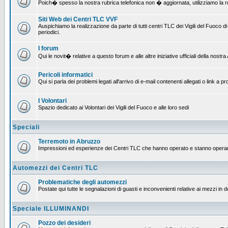
Poich� spesso la nostra rubrica telefonica non � aggiornata, utilizziamo la rete
Siti Web dei Centri TLC VVF
Auspichiamo la realizzazione da parte di tutti centri TLC dei Vigili del Fuoco
periodici.
I forum
Qui le novit� relative a questo forum e alle altre iniziative ufficiali della nos
Pericoli informatici
Qui si parla dei problemi legati all'arrivo di e-mail contenenti allegati o link 
I Volontari
Spazio dedicato ai Volontari dei Vigili del Fuoco e alle loro sedi
Speciali
Terremoto in Abruzzo
Impressioni ed esperienze dei Centri TLC che hanno operato e stanno operan
Automezzi dei Centri TLC
Problematiche degli automezzi
Postate qui tutte le segnalazioni di guasti e inconvenienti relative ai mezzi in 
Speciale ILLUMINANDI
Pozzo dei desideri