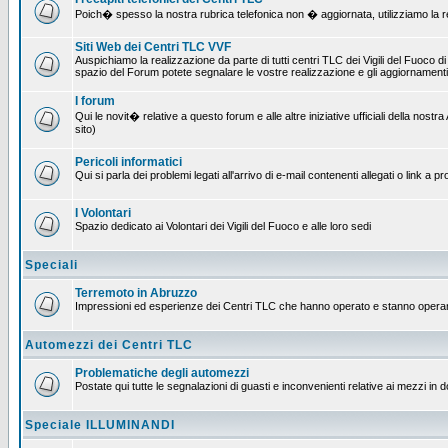
Poich� spesso la nostra rubrica telefonica non � aggiornata, utilizziamo la rete
Siti Web dei Centri TLC VVF
Auspichiamo la realizzazione da parte di tutti centri TLC dei Vigili del Fuoco 
spazio del Forum potete segnalare le vostre realizzazione e gli aggiornamenti 
I forum
Qui le novit� relative a questo forum e alle altre iniziative ufficiali della no
sito)
Pericoli informatici
Qui si parla dei problemi legati all'arrivo di e-mail contenenti allegati o link 
I Volontari
Spazio dedicato ai Volontari dei Vigili del Fuoco e alle loro sedi
Speciali
Terremoto in Abruzzo
Impressioni ed esperienze dei Centri TLC che hanno operato e stanno operan
Automezzi dei Centri TLC
Problematiche degli automezzi
Postate qui tutte le segnalazioni di guasti e inconvenienti relative ai mezzi in 
Speciale ILLUMINANDI