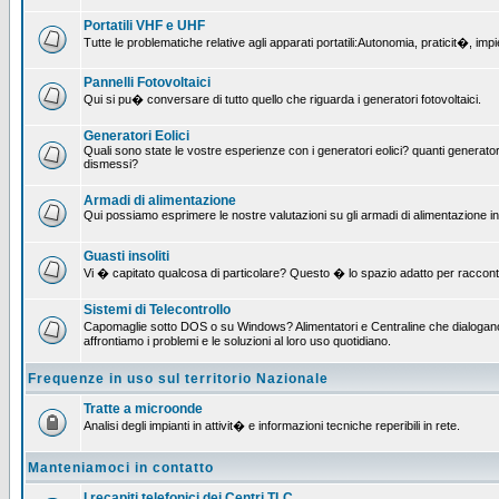
Portatili VHF e UHF
Tutte le problematiche relative agli apparati portatili:Autonomia, praticit�, i
Pannelli Fotovoltaici
Qui si pu� conversare di tutto quello che riguarda i generatori fotovoltaici.
Generatori Eolici
Quali sono state le vostre esperienze con i generatori eolici? quanti generatori
dismessi?
Armadi di alimentazione
Qui possiamo esprimere le nostre valutazioni su gli armadi di alimentazione insta
Guasti insoliti
Vi � capitato qualcosa di particolare? Questo � lo spazio adatto per raccont
Sistemi di Telecontrollo
Capomaglie sotto DOS o su Windows? Alimentatori e Centraline che dialogano c
affrontiamo i problemi e le soluzioni al loro uso quotidiano.
Frequenze in uso sul territorio Nazionale
Tratte a microonde
Analisi degli impianti in attivit� e informazioni tecniche reperibili in rete.
Manteniamoci in contatto
I recapiti telefonici dei Centri TLC