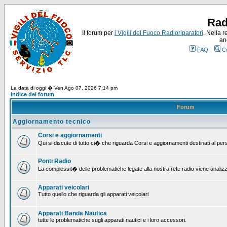
Rad
Il forum per
i Vigili del Fuoco Radioriparatori
. Nella r
an
FAQ
C
La data di oggi � Ven Ago 07, 2026 7:14 pm
Indice del forum
Forum
Aggiornamento tecnico
Corsi e aggiornamenti
Qui si discute di tutto ci� che riguarda Corsi e aggiornamenti destinati al pe
Ponti Radio
La complessit� delle problematiche legate alla nostra rete radio viene analiz
Apparati veicolari
Tutto quello che riguarda gli apparati veicolari
Apparati Banda Nautica
tutte le problematiche sugli apparati nautici e i loro accessori.