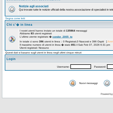
Notizie agli associati
Qui trovate tutte le notizie ufficiali della nostra associazione di specialisti in t
Segna come letti
Chi c'� in linea
I nostri utenti hanno inviato un totale di
135864
messaggi
Abbiamo
83
utenti registrati
L'ultimo utente registrato �
condor_2005_to
In totale ci sono
396
utenti in linea :: 0 Registrati,0 Nascosti e 396 Ospiti [
Ammi
Il massimo numero di utenti in linea � stato
851
il Sab Feb 07, 2026 6:31 pm
Utenti registrati: Nessuno
Questi dati si basano sugli utenti in linea negli ultimi cinque minuti
Login
Username:
Password:
Nuovi messaggi
Powered by