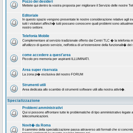
Pozzo dei desideri
Mettete qui dentro la vostra proposta per migliorare il Servizio delle nostre T
Editoriale
In questo spazio vengono presentate le nostre considerazione relative agli svil
tutti i visitatori affinch� tutti possano conoscere quali problemi sono attualmen
nostro settore.
Telefonia Mobile
Complementare al servizio tradizionale offerto dai Centri TLC � la telefonia mo
all'utilizzo di questo servizio, nell'ottica di un'estensione della funzionalit� dei 
come accedere a quest'area
Piccolo pro memoria per aspiranti ILLUMINATI.
Area super riservata
La zona pi� esclusiva del nostro FORUM
Strumenti utili
Area dedicata allo scambio di strumenti software utili alla nostra attivit�.
Specializzazione
Problemi amministrativi
Qui si possono affrontare tutte le problematiche di tipo amministrativo legate all
telecomunicazioni.
Novit� da Roma
Il cammino della specializzazione passa attraverso atti formali che si concret