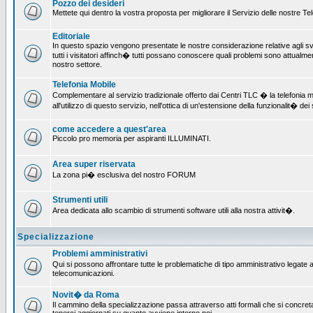
Pozzo dei desideri
Mettete qui dentro la vostra proposta per migliorare il Servizio delle nostre T
Editoriale
In questo spazio vengono presentate le nostre considerazione relative agli svil
tutti i visitatori affinch� tutti possano conoscere quali problemi sono attualmen
nostro settore.
Telefonia Mobile
Complementare al servizio tradizionale offerto dai Centri TLC � la telefonia mo
all'utilizzo di questo servizio, nell'ottica di un'estensione della funzionalit� dei 
come accedere a quest'area
Piccolo pro memoria per aspiranti ILLUMINATI.
Area super riservata
La zona pi� esclusiva del nostro FORUM
Strumenti utili
Area dedicata allo scambio di strumenti software utili alla nostra attivit�.
Specializzazione
Problemi amministrativi
Qui si possono affrontare tutte le problematiche di tipo amministrativo legate all
telecomunicazioni.
Novit� da Roma
Il cammino della specializzazione passa attraverso atti formali che si concret