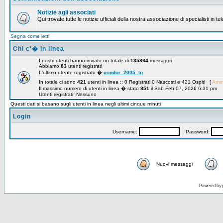
Notizie agli associati
Qui trovate tutte le notizie ufficiali della nostra associazione di specialisti in t
Segna come letti
Chi c'� in linea
I nostri utenti hanno inviato un totale di
135864
messaggi
Abbiamo
83
utenti registrati
L'ultimo utente registrato �
condor_2005_to
In totale ci sono
421
utenti in linea :: 0 Registrati,0 Nascosti e 421 Ospiti [
Ammi
Il massimo numero di utenti in linea � stato
851
il Sab Feb 07, 2026 6:31 pm
Utenti registrati: Nessuno
Questi dati si basano sugli utenti in linea negli ultimi cinque minuti
Login
Username:
Password:
Nuovi messaggi
Powered by