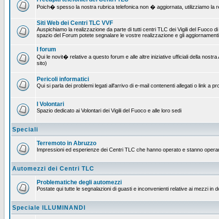
Poich� spesso la nostra rubrica telefonica non � aggiornata, utilizziamo la rete
Siti Web dei Centri TLC VVF
Auspichiamo la realizzazione da parte di tutti centri TLC dei Vigili del Fuoco 
spazio del Forum potete segnalare le vostre realizzazione e gli aggiornamenti 
I forum
Qui le novit� relative a questo forum e alle altre iniziative ufficiali della no
sito)
Pericoli informatici
Qui si parla dei problemi legati all'arrivo di e-mail contenenti allegati o link 
I Volontari
Spazio dedicato ai Volontari dei Vigili del Fuoco e alle loro sedi
Speciali
Terremoto in Abruzzo
Impressioni ed esperienze dei Centri TLC che hanno operato e stanno operan
Automezzi dei Centri TLC
Problematiche degli automezzi
Postate qui tutte le segnalazioni di guasti e inconvenienti relative ai mezzi in 
Speciale ILLUMINANDI