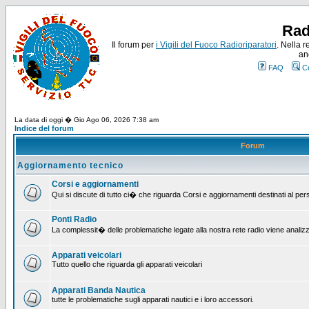
Rad
Il forum per
i Vigili del Fuoco Radioriparatori
. Nella r
an
FAQ
C
La data di oggi � Gio Ago 06, 2026 7:38 am
Indice del forum
Forum
Aggiornamento tecnico
Corsi e aggiornamenti
Qui si discute di tutto ci� che riguarda Corsi e aggiornamenti destinati al pe
Ponti Radio
La complessit� delle problematiche legate alla nostra rete radio viene analiz
Apparati veicolari
Tutto quello che riguarda gli apparati veicolari
Apparati Banda Nautica
tutte le problematiche sugli apparati nautici e i loro accessori.