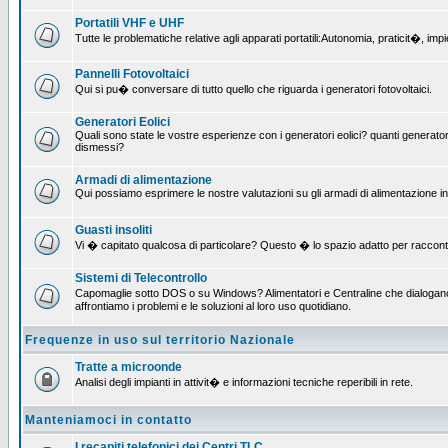
Portatili VHF e UHF
Tutte le problematiche relative agli apparati portatili:Autonomia, praticit�, i
Pannelli Fotovoltaici
Qui si pu� conversare di tutto quello che riguarda i generatori fotovoltaici.
Generatori Eolici
Quali sono state le vostre esperienze con i generatori eolici? quanti generatori
dismessi?
Armadi di alimentazione
Qui possiamo esprimere le nostre valutazioni su gli armadi di alimentazione insta
Guasti insoliti
Vi � capitato qualcosa di particolare? Questo � lo spazio adatto per raccont
Sistemi di Telecontrollo
Capomaglie sotto DOS o su Windows? Alimentatori e Centraline che dialogano c
affrontiamo i problemi e le soluzioni al loro uso quotidiano.
Frequenze in uso sul territorio Nazionale
Tratte a microonde
Analisi degli impianti in attivit� e informazioni tecniche reperibili in rete.
Manteniamoci in contatto
I recapiti telefonici dei Centri TLC