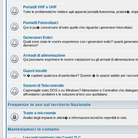
Portatili VHF e UHF
Tutte le problematiche relative agli apparati portatili:Autonomia, praticit�, i
Pannelli Fotovoltaici
Qui si pu� conversare di tutto quello che riguarda i generatori fotovoltaici.
Generatori Eolici
Quali sono state le vostre esperienze con i generatori eolici? quanti generatori
dismessi?
Armadi di alimentazione
Qui possiamo esprimere le nostre valutazioni su gli armadi di alimentazione insta
Guasti insoliti
Vi � capitato qualcosa di particolare? Questo � lo spazio adatto per raccont
Sistemi di Telecontrollo
Capomaglie sotto DOS o su Windows? Alimentatori e Centraline che dialogano c
affrontiamo i problemi e le soluzioni al loro uso quotidiano.
Frequenze in uso sul territorio Nazionale
Tratte a microonde
Analisi degli impianti in attivit� e informazioni tecniche reperibili in rete.
Manteniamoci in contatto
I recapiti telefonici dei Centri TLC