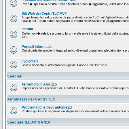
Poich� spesso la nostra rubrica telefonica non � aggiornata, utilizziamo la rete
Siti Web dei Centri TLC VVF
Auspichiamo la realizzazione da parte di tutti centri TLC dei Vigili del Fuoco 
spazio del Forum potete segnalare le vostre realizzazione e gli aggiornamenti 
I forum
Qui le novit� relative a questo forum e alle altre iniziative ufficiali della no
sito)
Pericoli informatici
Qui si parla dei problemi legati all'arrivo di e-mail contenenti allegati o link 
I Volontari
Spazio dedicato ai Volontari dei Vigili del Fuoco e alle loro sedi
Speciali
Terremoto in Abruzzo
Impressioni ed esperienze dei Centri TLC che hanno operato e stanno operan
Automezzi dei Centri TLC
Problematiche degli automezzi
Postate qui tutte le segnalazioni di guasti e inconvenienti relative ai mezzi in 
Speciale ILLUMINANDI