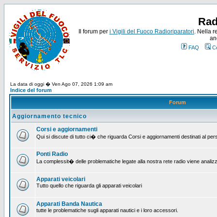
Rad
Il forum per
i Vigili del Fuoco Radioriparatori
. Nella r
an
FAQ
C
La data di oggi � Ven Ago 07, 2026 1:09 am
Indice del forum
Forum
Aggiornamento tecnico
Corsi e aggiornamenti
Qui si discute di tutto ci� che riguarda Corsi e aggiornamenti destinati al pe
Ponti Radio
La complessit� delle problematiche legate alla nostra rete radio viene analiz
Apparati veicolari
Tutto quello che riguarda gli apparati veicolari
Apparati Banda Nautica
tutte le problematiche sugli apparati nautici e i loro accessori.