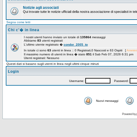
Notizie agli associati
Qui trovate tutte le notizie ufficiali della nostra associazione di specialisti in t
Segna come letti
Chi c'� in linea
I nostri utenti hanno inviato un totale di
135864
messaggi
Abbiamo
83
utenti registrati
L'ultimo utente registrato �
condor_2005_to
In totale ci sono
63
utenti in linea :: 0 Registrati,0 Nascosti e 63 Ospiti [
Amminis
Il massimo numero di utenti in linea � stato
851
il Sab Feb 07, 2026 6:31 pm
Utenti registrati: Nessuno
Questi dati si basano sugli utenti in linea negli ultimi cinque minuti
Login
Username:
Password:
Nuovi messaggi
Powered by