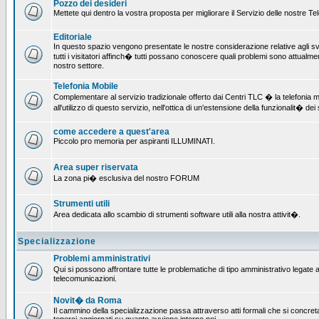
Pozzo dei desideri
Mettete qui dentro la vostra proposta per migliorare il Servizio delle nostre T
Editoriale
In questo spazio vengono presentate le nostre considerazione relative agli svil
tutti i visitatori affinch� tutti possano conoscere quali problemi sono attualmen
nostro settore.
Telefonia Mobile
Complementare al servizio tradizionale offerto dai Centri TLC � la telefonia mo
all'utilizzo di questo servizio, nell'ottica di un'estensione della funzionalit� dei 
come accedere a quest'area
Piccolo pro memoria per aspiranti ILLUMINATI.
Area super riservata
La zona pi� esclusiva del nostro FORUM
Strumenti utili
Area dedicata allo scambio di strumenti software utili alla nostra attivit�.
Specializzazione
Problemi amministrativi
Qui si possono affrontare tutte le problematiche di tipo amministrativo legate all
telecomunicazioni.
Novit� da Roma
Il cammino della specializzazione passa attraverso atti formali che si concret