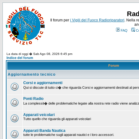
Rad
Il forum per
i Vigili del Fuoco Radioriparatori
. Nella r
an
FAQ
C
La data di oggi � Sab Ago 08, 2026 6:45 pm
Indice del forum
Forum
Aggiornamento tecnico
Corsi e aggiornamenti
Qui si discute di tutto ci� che riguarda Corsi e aggiornamenti destinati al pe
Ponti Radio
La complessit� delle problematiche legate alla nostra rete radio viene analiz
Apparati veicolari
Tutto quello che riguarda gli apparati veicolari
Apparati Banda Nautica
tutte le problematiche sugli apparati nautici e i loro accessori.