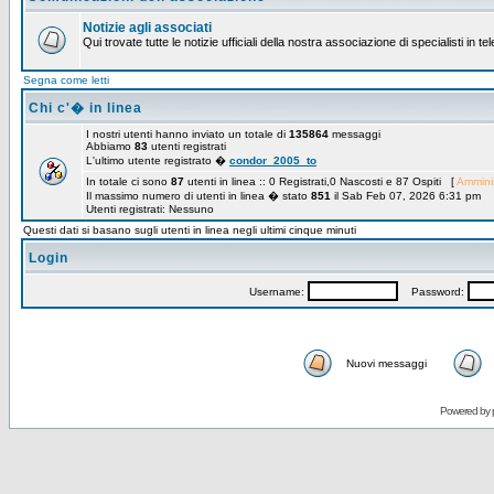
Notizie agli associati
Qui trovate tutte le notizie ufficiali della nostra associazione di specialisti in t
Segna come letti
Chi c'� in linea
I nostri utenti hanno inviato un totale di
135864
messaggi
Abbiamo
83
utenti registrati
L'ultimo utente registrato �
condor_2005_to
In totale ci sono
87
utenti in linea :: 0 Registrati,0 Nascosti e 87 Ospiti [
Amminis
Il massimo numero di utenti in linea � stato
851
il Sab Feb 07, 2026 6:31 pm
Utenti registrati: Nessuno
Questi dati si basano sugli utenti in linea negli ultimi cinque minuti
Login
Username:
Password:
Nuovi messaggi
Powered by