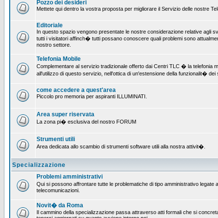
Pozzo dei desideri
Mettete qui dentro la vostra proposta per migliorare il Servizio delle nostre T
Editoriale
In questo spazio vengono presentate le nostre considerazione relative agli svil
tutti i visitatori affinch� tutti possano conoscere quali problemi sono attualmen
nostro settore.
Telefonia Mobile
Complementare al servizio tradizionale offerto dai Centri TLC � la telefonia mo
all'utilizzo di questo servizio, nell'ottica di un'estensione della funzionalit� dei 
come accedere a quest'area
Piccolo pro memoria per aspiranti ILLUMINATI.
Area super riservata
La zona pi� esclusiva del nostro FORUM
Strumenti utili
Area dedicata allo scambio di strumenti software utili alla nostra attivit�.
Specializzazione
Problemi amministrativi
Qui si possono affrontare tutte le problematiche di tipo amministrativo legate all
telecomunicazioni.
Novit� da Roma
Il cammino della specializzazione passa attraverso atti formali che si concret