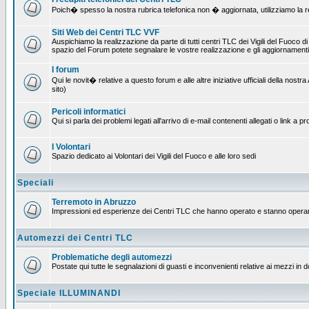
Poich� spesso la nostra rubrica telefonica non � aggiornata, utilizziamo la rete
Siti Web dei Centri TLC VVF
Auspichiamo la realizzazione da parte di tutti centri TLC dei Vigili del Fuoco 
spazio del Forum potete segnalare le vostre realizzazione e gli aggiornamenti 
I forum
Qui le novit� relative a questo forum e alle altre iniziative ufficiali della no
sito)
Pericoli informatici
Qui si parla dei problemi legati all'arrivo di e-mail contenenti allegati o link 
I Volontari
Spazio dedicato ai Volontari dei Vigili del Fuoco e alle loro sedi
Speciali
Terremoto in Abruzzo
Impressioni ed esperienze dei Centri TLC che hanno operato e stanno operan
Automezzi dei Centri TLC
Problematiche degli automezzi
Postate qui tutte le segnalazioni di guasti e inconvenienti relative ai mezzi in 
Speciale ILLUMINANDI