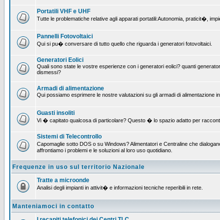
Portatili VHF e UHF
Tutte le problematiche relative agli apparati portatili:Autonomia, praticit�, i
Pannelli Fotovoltaici
Qui si pu� conversare di tutto quello che riguarda i generatori fotovoltaici.
Generatori Eolici
Quali sono state le vostre esperienze con i generatori eolici? quanti generatori
dismessi?
Armadi di alimentazione
Qui possiamo esprimere le nostre valutazioni su gli armadi di alimentazione insta
Guasti insoliti
Vi � capitato qualcosa di particolare? Questo � lo spazio adatto per raccont
Sistemi di Telecontrollo
Capomaglie sotto DOS o su Windows? Alimentatori e Centraline che dialogano c
affrontiamo i problemi e le soluzioni al loro uso quotidiano.
Frequenze in uso sul territorio Nazionale
Tratte a microonde
Analisi degli impianti in attivit� e informazioni tecniche reperibili in rete.
Manteniamoci in contatto
I recapiti telefonici dei Centri TLC