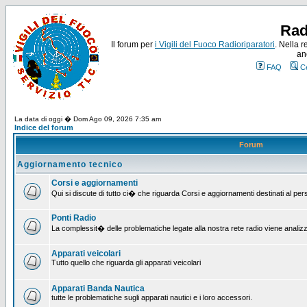
Rad
Il forum per
i Vigili del Fuoco Radioriparatori
. Nella r
an
FAQ
C
La data di oggi � Dom Ago 09, 2026 7:35 am
Indice del forum
Forum
Aggiornamento tecnico
Corsi e aggiornamenti
Qui si discute di tutto ci� che riguarda Corsi e aggiornamenti destinati al pe
Ponti Radio
La complessit� delle problematiche legate alla nostra rete radio viene analiz
Apparati veicolari
Tutto quello che riguarda gli apparati veicolari
Apparati Banda Nautica
tutte le problematiche sugli apparati nautici e i loro accessori.