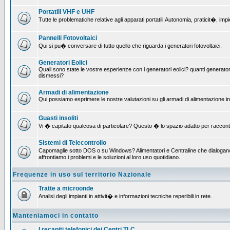
Portatili VHF e UHF
Tutte le problematiche relative agli apparati portatili:Autonomia, praticit�, i
Pannelli Fotovoltaici
Qui si pu� conversare di tutto quello che riguarda i generatori fotovoltaici.
Generatori Eolici
Quali sono state le vostre esperienze con i generatori eolici? quanti generatori
dismessi?
Armadi di alimentazione
Qui possiamo esprimere le nostre valutazioni su gli armadi di alimentazione insta
Guasti insoliti
Vi � capitato qualcosa di particolare? Questo � lo spazio adatto per raccont
Sistemi di Telecontrollo
Capomaglie sotto DOS o su Windows? Alimentatori e Centraline che dialogano c
affrontiamo i problemi e le soluzioni al loro uso quotidiano.
Frequenze in uso sul territorio Nazionale
Tratte a microonde
Analisi degli impianti in attivit� e informazioni tecniche reperibili in rete.
Manteniamoci in contatto
I recapiti telefonici dei Centri TLC