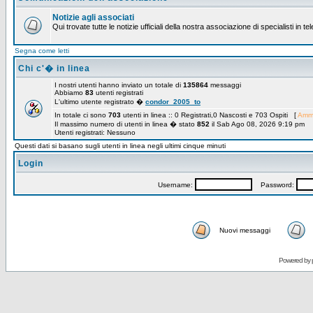
Notizie agli associati
Qui trovate tutte le notizie ufficiali della nostra associazione di specialisti in t
Segna come letti
Chi c'� in linea
I nostri utenti hanno inviato un totale di
135864
messaggi
Abbiamo
83
utenti registrati
L'ultimo utente registrato �
condor_2005_to
In totale ci sono
703
utenti in linea :: 0 Registrati,0 Nascosti e 703 Ospiti [
Ammi
Il massimo numero di utenti in linea � stato
852
il Sab Ago 08, 2026 9:19 pm
Utenti registrati: Nessuno
Questi dati si basano sugli utenti in linea negli ultimi cinque minuti
Login
Username:
Password:
Nuovi messaggi
Powered by