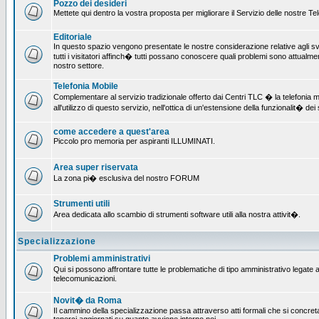
Pozzo dei desideri
Mettete qui dentro la vostra proposta per migliorare il Servizio delle nostre T
Editoriale
In questo spazio vengono presentate le nostre considerazione relative agli svil
tutti i visitatori affinch� tutti possano conoscere quali problemi sono attualmen
nostro settore.
Telefonia Mobile
Complementare al servizio tradizionale offerto dai Centri TLC � la telefonia mo
all'utilizzo di questo servizio, nell'ottica di un'estensione della funzionalit� dei 
come accedere a quest'area
Piccolo pro memoria per aspiranti ILLUMINATI.
Area super riservata
La zona pi� esclusiva del nostro FORUM
Strumenti utili
Area dedicata allo scambio di strumenti software utili alla nostra attivit�.
Specializzazione
Problemi amministrativi
Qui si possono affrontare tutte le problematiche di tipo amministrativo legate all
telecomunicazioni.
Novit� da Roma
Il cammino della specializzazione passa attraverso atti formali che si concret