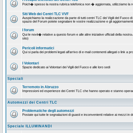
Poich� spesso la nostra rubrica telefonica non � aggiornata, utilizziamo la rete
Siti Web dei Centri TLC VVF
Auspichiamo la realizzazione da parte di tutti centri TLC dei Vigili del Fuoco 
spazio del Forum potete segnalare le vostre realizzazione e gli aggiornamenti 
I forum
Qui le novit� relative a questo forum e alle altre iniziative ufficiali della no
sito)
Pericoli informatici
Qui si parla dei problemi legati all'arrivo di e-mail contenenti allegati o link 
I Volontari
Spazio dedicato ai Volontari dei Vigili del Fuoco e alle loro sedi
Speciali
Terremoto in Abruzzo
Impressioni ed esperienze dei Centri TLC che hanno operato e stanno operan
Automezzi dei Centri TLC
Problematiche degli automezzi
Postate qui tutte le segnalazioni di guasti e inconvenienti relative ai mezzi in 
Speciale ILLUMINANDI