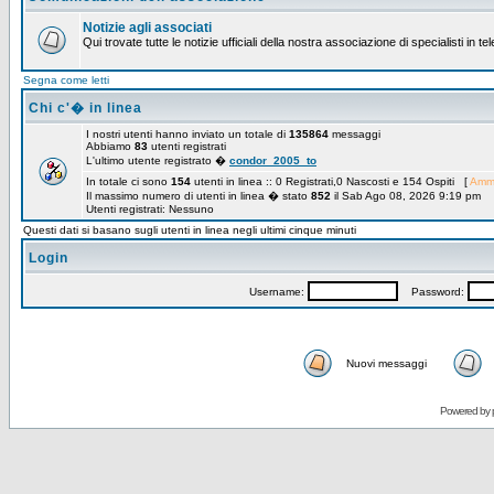
Notizie agli associati
Qui trovate tutte le notizie ufficiali della nostra associazione di specialisti in t
Segna come letti
Chi c'� in linea
I nostri utenti hanno inviato un totale di
135864
messaggi
Abbiamo
83
utenti registrati
L'ultimo utente registrato �
condor_2005_to
In totale ci sono
154
utenti in linea :: 0 Registrati,0 Nascosti e 154 Ospiti [
Ammi
Il massimo numero di utenti in linea � stato
852
il Sab Ago 08, 2026 9:19 pm
Utenti registrati: Nessuno
Questi dati si basano sugli utenti in linea negli ultimi cinque minuti
Login
Username:
Password:
Nuovi messaggi
Powered by