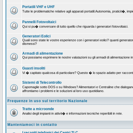
Portatili VHF e UHF
Tutte le problematiche relative agli apparati portatili:Autonomia, praticit�, i
Pannelli Fotovoltaici
Qui si pu� conversare di tutto quello che riguarda i generatori fotovoltaici.
Generatori Eolici
Quali sono state le vostre esperienze con i generatori eolici? quanti generatori
dismessi?
Armadi di alimentazione
Qui possiamo esprimere le nostre valutazioni su gli armadi di alimentazione insta
Guasti insoliti
Vi � capitato qualcosa di particolare? Questo � lo spazio adatto per raccont
Sistemi di Telecontrollo
Capomaglie sotto DOS o su Windows? Alimentatori e Centraline che dialogano c
affrontiamo i problemi e le soluzioni al loro uso quotidiano.
Frequenze in uso sul territorio Nazionale
Tratte a microonde
Analisi degli impianti in attivit� e informazioni tecniche reperibili in rete.
Manteniamoci in contatto
I recapiti telefonici dei Centri TLC