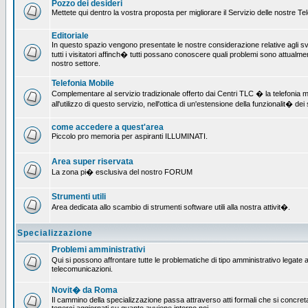
Pozzo dei desideri
Mettete qui dentro la vostra proposta per migliorare il Servizio delle nostre T
Editoriale
In questo spazio vengono presentate le nostre considerazione relative agli svil
tutti i visitatori affinch� tutti possano conoscere quali problemi sono attualmen
nostro settore.
Telefonia Mobile
Complementare al servizio tradizionale offerto dai Centri TLC � la telefonia mo
all'utilizzo di questo servizio, nell'ottica di un'estensione della funzionalit� dei 
come accedere a quest'area
Piccolo pro memoria per aspiranti ILLUMINATI.
Area super riservata
La zona pi� esclusiva del nostro FORUM
Strumenti utili
Area dedicata allo scambio di strumenti software utili alla nostra attivit�.
Specializzazione
Problemi amministrativi
Qui si possono affrontare tutte le problematiche di tipo amministrativo legate all
telecomunicazioni.
Novit� da Roma
Il cammino della specializzazione passa attraverso atti formali che si concret