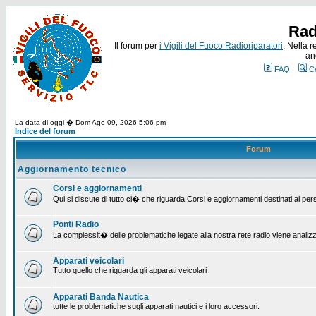
Rad
Il forum per
i Vigili del Fuoco Radioriparatori
. Nella r
an
FAQ
C
La data di oggi � Dom Ago 09, 2026 5:06 pm
Indice del forum
Forum
Aggiornamento tecnico
Corsi e aggiornamenti
Qui si discute di tutto ci� che riguarda Corsi e aggiornamenti destinati al pe
Ponti Radio
La complessit� delle problematiche legate alla nostra rete radio viene analiz
Apparati veicolari
Tutto quello che riguarda gli apparati veicolari
Apparati Banda Nautica
tutte le problematiche sugli apparati nautici e i loro accessori.