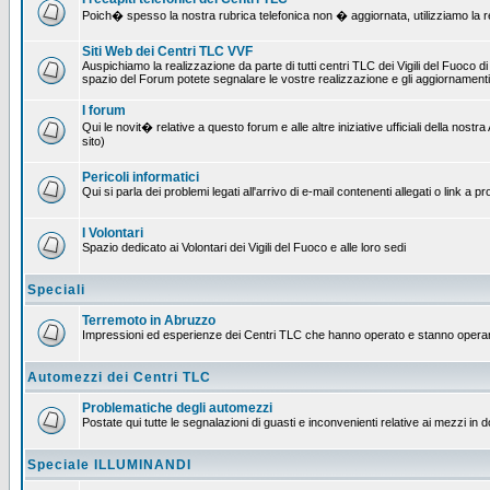
Poich� spesso la nostra rubrica telefonica non � aggiornata, utilizziamo la rete
Siti Web dei Centri TLC VVF
Auspichiamo la realizzazione da parte di tutti centri TLC dei Vigili del Fuoco 
spazio del Forum potete segnalare le vostre realizzazione e gli aggiornamenti 
I forum
Qui le novit� relative a questo forum e alle altre iniziative ufficiali della no
sito)
Pericoli informatici
Qui si parla dei problemi legati all'arrivo di e-mail contenenti allegati o link 
I Volontari
Spazio dedicato ai Volontari dei Vigili del Fuoco e alle loro sedi
Speciali
Terremoto in Abruzzo
Impressioni ed esperienze dei Centri TLC che hanno operato e stanno operan
Automezzi dei Centri TLC
Problematiche degli automezzi
Postate qui tutte le segnalazioni di guasti e inconvenienti relative ai mezzi in 
Speciale ILLUMINANDI