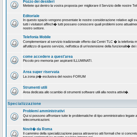
Pozzo dei desideri
Mettete qui dentro la vostra proposta per migliorare il Servizio delle nostre T
Editoriale
In questo spazio vengono presentate le nostre considerazione relative agli svil
tutti i visitatori affinch� tutti possano conoscere quali problemi sono attualmen
nostro settore.
Telefonia Mobile
Complementare al servizio tradizionale offerto dai Centri TLC � la telefonia mo
all'utilizzo di questo servizio, nell'ottica di un'estensione della funzionalit� dei 
come accedere a quest'area
Piccolo pro memoria per aspiranti ILLUMINATI.
Area super riservata
La zona pi� esclusiva del nostro FORUM
Strumenti utili
Area dedicata allo scambio di strumenti software utili alla nostra attivit�.
Specializzazione
Problemi amministrativi
Qui si possono affrontare tutte le problematiche di tipo amministrativo legate all
telecomunicazioni.
Novit� da Roma
Il cammino della specializzazione passa attraverso atti formali che si concret