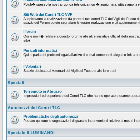
Poich� spesso la nostra rubrica telefonica non � aggiornata, utilizziamo la rete
Siti Web dei Centri TLC VVF
Auspichiamo la realizzazione da parte di tutti centri TLC dei Vigili del Fuoco 
spazio del Forum potete segnalare le vostre realizzazione e gli aggiornamenti 
I forum
Qui le novit� relative a questo forum e alle altre iniziative ufficiali della no
sito)
Pericoli informatici
Qui si parla dei problemi legati all'arrivo di e-mail contenenti allegati o link 
I Volontari
Spazio dedicato ai Volontari dei Vigili del Fuoco e alle loro sedi
Speciali
Terremoto in Abruzzo
Impressioni ed esperienze dei Centri TLC che hanno operato e stanno operan
Automezzi dei Centri TLC
Problematiche degli automezzi
Postate qui tutte le segnalazioni di guasti e inconvenienti relative ai mezzi in 
Speciale ILLUMINANDI