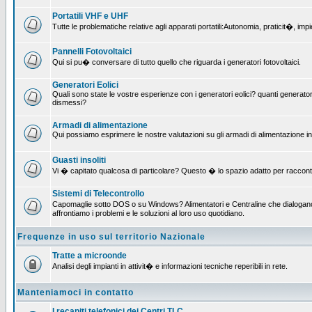
Portatili VHF e UHF
Tutte le problematiche relative agli apparati portatili:Autonomia, praticit�, i
Pannelli Fotovoltaici
Qui si pu� conversare di tutto quello che riguarda i generatori fotovoltaici.
Generatori Eolici
Quali sono state le vostre esperienze con i generatori eolici? quanti generatori
dismessi?
Armadi di alimentazione
Qui possiamo esprimere le nostre valutazioni su gli armadi di alimentazione insta
Guasti insoliti
Vi � capitato qualcosa di particolare? Questo � lo spazio adatto per raccont
Sistemi di Telecontrollo
Capomaglie sotto DOS o su Windows? Alimentatori e Centraline che dialogano c
affrontiamo i problemi e le soluzioni al loro uso quotidiano.
Frequenze in uso sul territorio Nazionale
Tratte a microonde
Analisi degli impianti in attivit� e informazioni tecniche reperibili in rete.
Manteniamoci in contatto
I recapiti telefonici dei Centri TLC