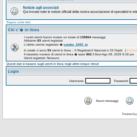
Notizie agli associati
Qui trovate tutte le notizie ufficiali della nostra associazione di specialisti in t
Segna come letti
Chi c'� in linea
I nostri utenti hanno inviato un totale di
135864
messaggi
Abbiamo
83
utenti registrati
L'ultimo utente registrato �
condor_2005_to
In totale ci sono
53
utenti in linea :: 0 Registrati,0 Nascosti e 53 Ospiti [
Amminis
Il massimo numero di utenti in linea � stato
862
il Dom Ago 09, 2026 9:18 pm
Utenti registrati: Nessuno
Questi dati si basano sugli utenti in linea negli ultimi cinque minuti
Login
Username:
Password:
Nuovi messaggi
Powered by