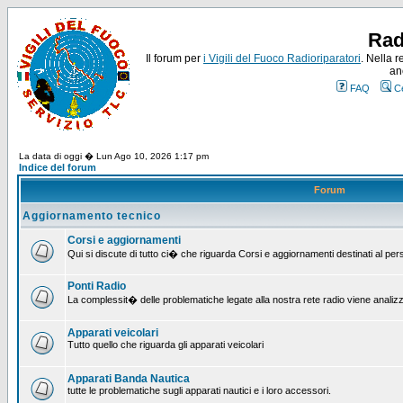
Rad
Il forum per
i Vigili del Fuoco Radioriparatori
. Nella r
an
FAQ
C
La data di oggi � Lun Ago 10, 2026 1:17 pm
Indice del forum
Forum
Aggiornamento tecnico
Corsi e aggiornamenti
Qui si discute di tutto ci� che riguarda Corsi e aggiornamenti destinati al pe
Ponti Radio
La complessit� delle problematiche legate alla nostra rete radio viene analiz
Apparati veicolari
Tutto quello che riguarda gli apparati veicolari
Apparati Banda Nautica
tutte le problematiche sugli apparati nautici e i loro accessori.