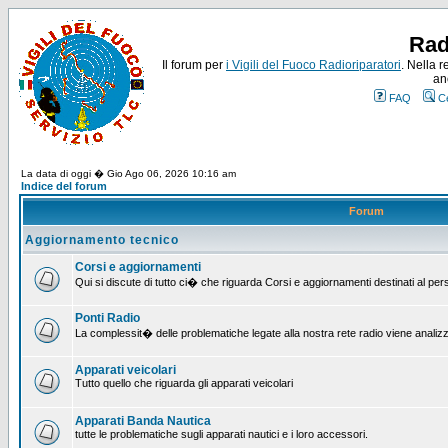
Rad
Il forum per
i Vigili del Fuoco Radioriparatori
. Nella r
an
FAQ
C
La data di oggi � Gio Ago 06, 2026 10:16 am
Indice del forum
Forum
Aggiornamento tecnico
Corsi e aggiornamenti
Qui si discute di tutto ci� che riguarda Corsi e aggiornamenti destinati al pe
Ponti Radio
La complessit� delle problematiche legate alla nostra rete radio viene analiz
Apparati veicolari
Tutto quello che riguarda gli apparati veicolari
Apparati Banda Nautica
tutte le problematiche sugli apparati nautici e i loro accessori.