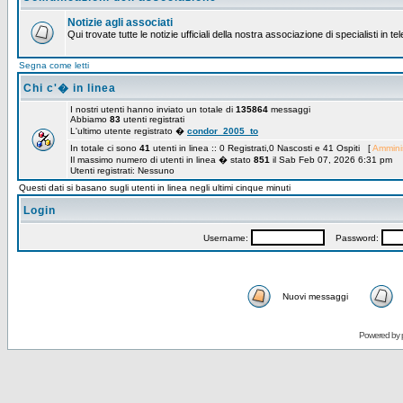
Notizie agli associati
Qui trovate tutte le notizie ufficiali della nostra associazione di specialisti in t
Segna come letti
Chi c'� in linea
I nostri utenti hanno inviato un totale di
135864
messaggi
Abbiamo
83
utenti registrati
L'ultimo utente registrato �
condor_2005_to
In totale ci sono
41
utenti in linea :: 0 Registrati,0 Nascosti e 41 Ospiti [
Amminis
Il massimo numero di utenti in linea � stato
851
il Sab Feb 07, 2026 6:31 pm
Utenti registrati: Nessuno
Questi dati si basano sugli utenti in linea negli ultimi cinque minuti
Login
Username:
Password:
Nuovi messaggi
Powered by