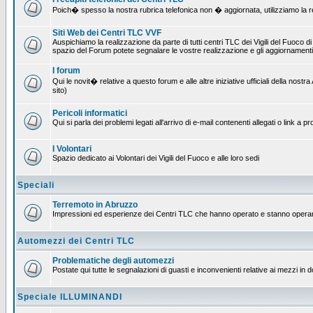
Poich� spesso la nostra rubrica telefonica non � aggiornata, utilizziamo la rete
Siti Web dei Centri TLC VVF
Auspichiamo la realizzazione da parte di tutti centri TLC dei Vigili del Fuoco 
spazio del Forum potete segnalare le vostre realizzazione e gli aggiornamenti 
I forum
Qui le novit� relative a questo forum e alle altre iniziative ufficiali della no
sito)
Pericoli informatici
Qui si parla dei problemi legati all'arrivo di e-mail contenenti allegati o link 
I Volontari
Spazio dedicato ai Volontari dei Vigili del Fuoco e alle loro sedi
Speciali
Terremoto in Abruzzo
Impressioni ed esperienze dei Centri TLC che hanno operato e stanno operan
Automezzi dei Centri TLC
Problematiche degli automezzi
Postate qui tutte le segnalazioni di guasti e inconvenienti relative ai mezzi in 
Speciale ILLUMINANDI