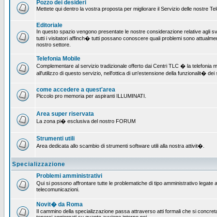
Pozzo dei desideri
Mettete qui dentro la vostra proposta per migliorare il Servizio delle nostre T
Editoriale
In questo spazio vengono presentate le nostre considerazione relative agli svil
tutti i visitatori affinch� tutti possano conoscere quali problemi sono attualmen
nostro settore.
Telefonia Mobile
Complementare al servizio tradizionale offerto dai Centri TLC � la telefonia mo
all'utilizzo di questo servizio, nell'ottica di un'estensione della funzionalit� dei 
come accedere a quest'area
Piccolo pro memoria per aspiranti ILLUMINATI.
Area super riservata
La zona pi� esclusiva del nostro FORUM
Strumenti utili
Area dedicata allo scambio di strumenti software utili alla nostra attivit�.
Specializzazione
Problemi amministrativi
Qui si possono affrontare tutte le problematiche di tipo amministrativo legate all
telecomunicazioni.
Novit� da Roma
Il cammino della specializzazione passa attraverso atti formali che si concret