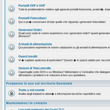
Portatili VHF e UHF
Tutte le problematiche relative agli apparati portatili:Autonomia, praticit�, i
Pannelli Fotovoltaici
Qui si pu� conversare di tutto quello che riguarda i generatori fotovoltaici.
Generatori Eolici
Quali sono state le vostre esperienze con i generatori eolici? quanti generatori
dismessi?
Armadi di alimentazione
Qui possiamo esprimere le nostre valutazioni su gli armadi di alimentazione insta
Guasti insoliti
Vi � capitato qualcosa di particolare? Questo � lo spazio adatto per raccont
Sistemi di Telecontrollo
Capomaglie sotto DOS o su Windows? Alimentatori e Centraline che dialogano c
affrontiamo i problemi e le soluzioni al loro uso quotidiano.
Frequenze in uso sul territorio Nazionale
Tratte a microonde
Analisi degli impianti in attivit� e informazioni tecniche reperibili in rete.
Manteniamoci in contatto
I recapiti telefonici dei Centri TLC