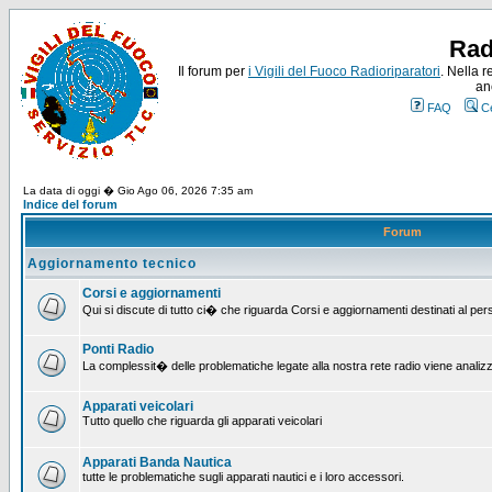
Rad
Il forum per
i Vigili del Fuoco Radioriparatori
. Nella r
an
FAQ
C
La data di oggi � Gio Ago 06, 2026 7:35 am
Indice del forum
Forum
Aggiornamento tecnico
Corsi e aggiornamenti
Qui si discute di tutto ci� che riguarda Corsi e aggiornamenti destinati al pe
Ponti Radio
La complessit� delle problematiche legate alla nostra rete radio viene analiz
Apparati veicolari
Tutto quello che riguarda gli apparati veicolari
Apparati Banda Nautica
tutte le problematiche sugli apparati nautici e i loro accessori.