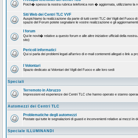
Poich� spesso la nostra rubrica telefonica non � aggiornata, utilizziamo la rete
Siti Web dei Centri TLC VVF
Auspichiamo la realizzazione da parte di tutti centri TLC dei Vigili del Fuoco 
spazio del Forum potete segnalare le vostre realizzazione e gli aggiornamenti 
I forum
Qui le novit� relative a questo forum e alle altre iniziative ufficiali della no
sito)
Pericoli informatici
Qui si parla dei problemi legati all'arrivo di e-mail contenenti allegati o link 
I Volontari
Spazio dedicato ai Volontari dei Vigili del Fuoco e alle loro sedi
Speciali
Terremoto in Abruzzo
Impressioni ed esperienze dei Centri TLC che hanno operato e stanno operan
Automezzi dei Centri TLC
Problematiche degli automezzi
Postate qui tutte le segnalazioni di guasti e inconvenienti relative ai mezzi in 
Speciale ILLUMINANDI