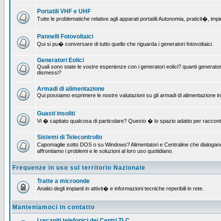
Portatili VHF e UHF
Tutte le problematiche relative agli apparati portatili:Autonomia, praticit�, i
Pannelli Fotovoltaici
Qui si pu� conversare di tutto quello che riguarda i generatori fotovoltaici.
Generatori Eolici
Quali sono state le vostre esperienze con i generatori eolici? quanti generatori
dismessi?
Armadi di alimentazione
Qui possiamo esprimere le nostre valutazioni su gli armadi di alimentazione insta
Guasti insoliti
Vi � capitato qualcosa di particolare? Questo � lo spazio adatto per raccont
Sistemi di Telecontrollo
Capomaglie sotto DOS o su Windows? Alimentatori e Centraline che dialogano c
affrontiamo i problemi e le soluzioni al loro uso quotidiano.
Frequenze in uso sul territorio Nazionale
Tratte a microonde
Analisi degli impianti in attivit� e informazioni tecniche reperibili in rete.
Manteniamoci in contatto
I recapiti telefonici dei Centri TLC