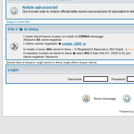
Notizie agli associati
Qui trovate tutte le notizie ufficiali della nostra associazione di specialisti in t
Segna come letti
Chi c'� in linea
I nostri utenti hanno inviato un totale di
135864
messaggi
Abbiamo
83
utenti registrati
L'ultimo utente registrato �
condor_2005_to
In totale ci sono
364
utenti in linea :: 0 Registrati,0 Nascosti e 364 Ospiti [
Ammi
Il massimo numero di utenti in linea � stato
851
il Sab Feb 07, 2026 6:31 pm
Utenti registrati: Nessuno
Questi dati si basano sugli utenti in linea negli ultimi cinque minuti
Login
Username:
Password:
Nuovi messaggi
Powered by