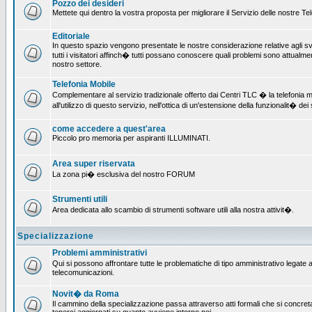
Pozzo dei desideri
Mettete qui dentro la vostra proposta per migliorare il Servizio delle nostre T
Editoriale
In questo spazio vengono presentate le nostre considerazione relative agli svil
tutti i visitatori affinch� tutti possano conoscere quali problemi sono attualmen
nostro settore.
Telefonia Mobile
Complementare al servizio tradizionale offerto dai Centri TLC � la telefonia mo
all'utilizzo di questo servizio, nell'ottica di un'estensione della funzionalit� dei 
come accedere a quest'area
Piccolo pro memoria per aspiranti ILLUMINATI.
Area super riservata
La zona pi� esclusiva del nostro FORUM
Strumenti utili
Area dedicata allo scambio di strumenti software utili alla nostra attivit�.
Specializzazione
Problemi amministrativi
Qui si possono affrontare tutte le problematiche di tipo amministrativo legate all
telecomunicazioni.
Novit� da Roma
Il cammino della specializzazione passa attraverso atti formali che si concret