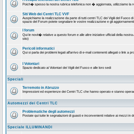
Poich� spesso la nostra rubrica telefonica non � aggiornata, utilizziamo la rete
Siti Web dei Centri TLC VVF
Auspichiamo la realizzazione da parte di tutti centri TLC dei Vigili del Fuoco 
spazio del Forum potete segnalare le vostre realizzazione e gli aggiornamenti 
I forum
Qui le novit� relative a questo forum e alle altre iniziative ufficiali della no
sito)
Pericoli informatici
Qui si parla dei problemi legati all'arrivo di e-mail contenenti allegati o link 
I Volontari
Spazio dedicato ai Volontari dei Vigili del Fuoco e alle loro sedi
Speciali
Terremoto in Abruzzo
Impressioni ed esperienze dei Centri TLC che hanno operato e stanno operan
Automezzi dei Centri TLC
Problematiche degli automezzi
Postate qui tutte le segnalazioni di guasti e inconvenienti relative ai mezzi in 
Speciale ILLUMINANDI