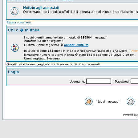
Notizie agli associati
Qui trovate tutte le notizie ufficiali della nostra associazione di specialisti in t
Segna come letti
Chi c'� in linea
I nostri utenti hanno inviato un totale di
135864
messaggi
Abbiamo
83
utenti registrati
L'ultimo utente registrato �
condor_2005_to
In totale ci sono
173
utenti in linea :: 0 Registrati,0 Nascosti e 173 Ospiti [
Ammi
Il massimo numero di utenti in linea � stato
852
il Sab Ago 08, 2026 9:19 pm
Utenti registrati: Nessuno
Questi dati si basano sugli utenti in linea negli ultimi cinque minuti
Login
Username:
Password:
Nuovi messaggi
Powered by