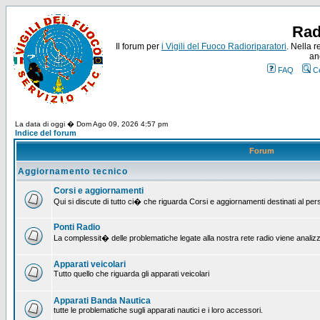
Rad
Il forum per
i Vigili del Fuoco Radioriparatori
. Nella r
an
FAQ
C
La data di oggi � Dom Ago 09, 2026 4:57 pm
Indice del forum
Forum
Aggiornamento tecnico
Corsi e aggiornamenti
Qui si discute di tutto ci� che riguarda Corsi e aggiornamenti destinati al pe
Ponti Radio
La complessit� delle problematiche legate alla nostra rete radio viene analiz
Apparati veicolari
Tutto quello che riguarda gli apparati veicolari
Apparati Banda Nautica
tutte le problematiche sugli apparati nautici e i loro accessori.