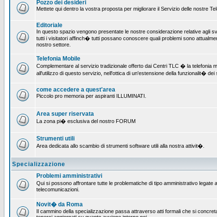
Pozzo dei desideri
Mettete qui dentro la vostra proposta per migliorare il Servizio delle nostre T
Editoriale
In questo spazio vengono presentate le nostre considerazione relative agli svil
tutti i visitatori affinch� tutti possano conoscere quali problemi sono attualmen
nostro settore.
Telefonia Mobile
Complementare al servizio tradizionale offerto dai Centri TLC � la telefonia mo
all'utilizzo di questo servizio, nell'ottica di un'estensione della funzionalit� dei 
come accedere a quest'area
Piccolo pro memoria per aspiranti ILLUMINATI.
Area super riservata
La zona pi� esclusiva del nostro FORUM
Strumenti utili
Area dedicata allo scambio di strumenti software utili alla nostra attivit�.
Specializzazione
Problemi amministrativi
Qui si possono affrontare tutte le problematiche di tipo amministrativo legate all
telecomunicazioni.
Novit� da Roma
Il cammino della specializzazione passa attraverso atti formali che si concret