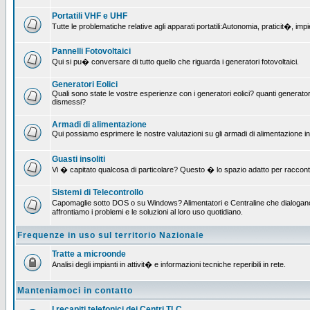
Portatili VHF e UHF
Tutte le problematiche relative agli apparati portatili:Autonomia, praticit�, i
Pannelli Fotovoltaici
Qui si pu� conversare di tutto quello che riguarda i generatori fotovoltaici.
Generatori Eolici
Quali sono state le vostre esperienze con i generatori eolici? quanti generatori
dismessi?
Armadi di alimentazione
Qui possiamo esprimere le nostre valutazioni su gli armadi di alimentazione insta
Guasti insoliti
Vi � capitato qualcosa di particolare? Questo � lo spazio adatto per raccont
Sistemi di Telecontrollo
Capomaglie sotto DOS o su Windows? Alimentatori e Centraline che dialogano c
affrontiamo i problemi e le soluzioni al loro uso quotidiano.
Frequenze in uso sul territorio Nazionale
Tratte a microonde
Analisi degli impianti in attivit� e informazioni tecniche reperibili in rete.
Manteniamoci in contatto
I recapiti telefonici dei Centri TLC