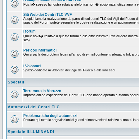
Poich� spesso la nostra rubrica telefonica non � aggiornata, utilizziamo la rete
Siti Web dei Centri TLC VVF
Auspichiamo la realizzazione da parte di tutti centri TLC dei Vigili del Fuoco 
spazio del Forum potete segnalare le vostre realizzazione e gli aggiornamenti 
I forum
Qui le novit� relative a questo forum e alle altre iniziative ufficiali della no
sito)
Pericoli informatici
Qui si parla dei problemi legati all'arrivo di e-mail contenenti allegati o link 
I Volontari
Spazio dedicato ai Volontari dei Vigili del Fuoco e alle loro sedi
Speciali
Terremoto in Abruzzo
Impressioni ed esperienze dei Centri TLC che hanno operato e stanno operan
Automezzi dei Centri TLC
Problematiche degli automezzi
Postate qui tutte le segnalazioni di guasti e inconvenienti relative ai mezzi in 
Speciale ILLUMINANDI