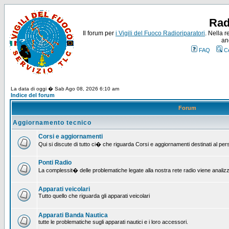
Rad
Il forum per
i Vigili del Fuoco Radioriparatori
. Nella r
an
FAQ
C
La data di oggi � Sab Ago 08, 2026 6:10 am
Indice del forum
Forum
Aggiornamento tecnico
Corsi e aggiornamenti
Qui si discute di tutto ci� che riguarda Corsi e aggiornamenti destinati al pe
Ponti Radio
La complessit� delle problematiche legate alla nostra rete radio viene analiz
Apparati veicolari
Tutto quello che riguarda gli apparati veicolari
Apparati Banda Nautica
tutte le problematiche sugli apparati nautici e i loro accessori.