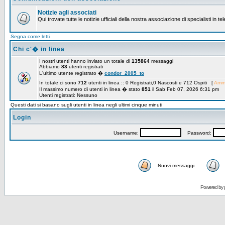
Notizie agli associati
Qui trovate tutte le notizie ufficiali della nostra associazione di specialisti in t
Segna come letti
Chi c'� in linea
I nostri utenti hanno inviato un totale di
135864
messaggi
Abbiamo
83
utenti registrati
L'ultimo utente registrato �
condor_2005_to
In totale ci sono
712
utenti in linea :: 0 Registrati,0 Nascosti e 712 Ospiti [
Ammi
Il massimo numero di utenti in linea � stato
851
il Sab Feb 07, 2026 6:31 pm
Utenti registrati: Nessuno
Questi dati si basano sugli utenti in linea negli ultimi cinque minuti
Login
Username:
Password:
Nuovi messaggi
Powered by