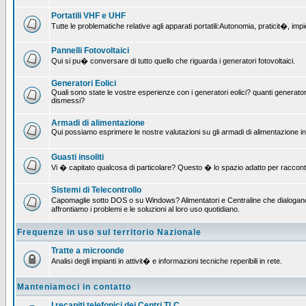
Portatili VHF e UHF
Tutte le problematiche relative agli apparati portatili:Autonomia, praticit�, i
Pannelli Fotovoltaici
Qui si pu� conversare di tutto quello che riguarda i generatori fotovoltaici.
Generatori Eolici
Quali sono state le vostre esperienze con i generatori eolici? quanti generatori
dismessi?
Armadi di alimentazione
Qui possiamo esprimere le nostre valutazioni su gli armadi di alimentazione insta
Guasti insoliti
Vi � capitato qualcosa di particolare? Questo � lo spazio adatto per raccont
Sistemi di Telecontrollo
Capomaglie sotto DOS o su Windows? Alimentatori e Centraline che dialogano c
affrontiamo i problemi e le soluzioni al loro uso quotidiano.
Frequenze in uso sul territorio Nazionale
Tratte a microonde
Analisi degli impianti in attivit� e informazioni tecniche reperibili in rete.
Manteniamoci in contatto
I recapiti telefonici dei Centri TLC