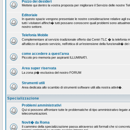
Pozzo dei desideri
Mettete qui dentro la vostra proposta per migliorare il Servizio delle nostre T
Editoriale
In questo spazio vengono presentate le nostre considerazione relative agli svil
tutti i visitatori affinch� tutti possano conoscere quali problemi sono attualmen
nostro settore.
Telefonia Mobile
Complementare al servizio tradizionale offerto dai Centri TLC � la telefonia mo
all'utilizzo di questo servizio, nell'ottica di un'estensione della funzionalit� dei 
come accedere a quest'area
Piccolo pro memoria per aspiranti ILLUMINATI.
Area super riservata
La zona pi� esclusiva del nostro FORUM
Strumenti utili
Area dedicata allo scambio di strumenti software utili alla nostra attivit�.
Specializzazione
Problemi amministrativi
Qui si possono affrontare tutte le problematiche di tipo amministrativo legate all
telecomunicazioni.
Novit� da Roma
Il cammino della specializzazione passa attraverso atti formali che si concret