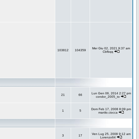
Mer Giu 02, 2021 9:37 am
103812
104359
Cbfbqq
Lun Gen 06, 2014 2:27 pm
21
66
condor_2005_to
Dom Feb 17, 2008 8:09 pm
1
5
manlio.ciocca
Ven Lug 25, 2008 9:12 am
3
17
Lorenzo64