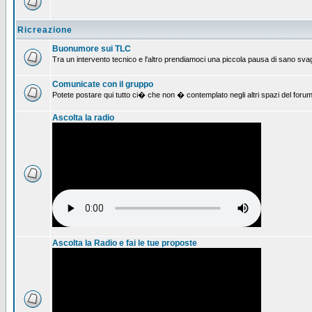
Ricreazione
Buonumore sui TLC
Tra un intervento tecnico e l'altro prendiamoci una piccola pausa di sano svag
Comunicate con il gruppo
Potete postare qui tutto ci� che non � contemplato negli altri spazi del forum
Ascolta la radio
Ascolta la Radio e fai le tue proposte