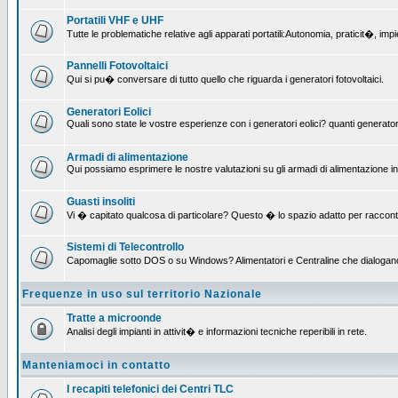
Portatili VHF e UHF
Tutte le problematiche relative agli apparati portatili:Autonomia, praticit�, i
Pannelli Fotovoltaici
Qui si pu� conversare di tutto quello che riguarda i generatori fotovoltaici.
Generatori Eolici
Quali sono state le vostre esperienze con i generatori eolici? quanti generatori
Armadi di alimentazione
Qui possiamo esprimere le nostre valutazioni su gli armadi di alimentazione insta
Guasti insoliti
Vi � capitato qualcosa di particolare? Questo � lo spazio adatto per raccont
Sistemi di Telecontrollo
Capomaglie sotto DOS o su Windows? Alimentatori e Centraline che dialogano con
Frequenze in uso sul territorio Nazionale
Tratte a microonde
Analisi degli impianti in attivit� e informazioni tecniche reperibili in rete.
Manteniamoci in contatto
I recapiti telefonici dei Centri TLC