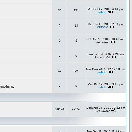
Mar Set 27, 2016 4:44 pm
26
171
admin
Gio Giu 05, 2008 2:51 pm
7
18
CPEOM
Sab Dic 10, 2005 10:43 am
1
1
tornatore
Ven Set 14, 2007 9:26 am
2
9
Lorenzo64
Mar Gen 24, 2012 12:58 pm
12
60
admin
Ven Dic 12, 2008 9:13 pm
2
9
uotidiano.
admin
Dom Apr 04, 2021 10:12 pm
29194
29354
Sieaxowale
Mer Set 11, 2013 11:13 pm