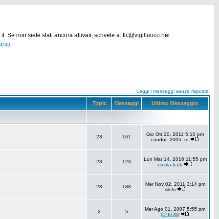
. Se non siete stati ancora attivati, scrivete a: tlc@vigilfuoco.net
trati
Leggi i messaggi senza risposta
Topic
Messaggi
Ultimo Messaggio
Gio Ott 20, 2011 5:10 pm
23
161
condor_2005_to
Lun Mar 14, 2016 11:55 pm
23
123
nicola.fratti
Mer Nov 02, 2011 3:14 pm
28
188
silchi
Mer Ago 01, 2007 5:55 pm
2
5
CPEOM