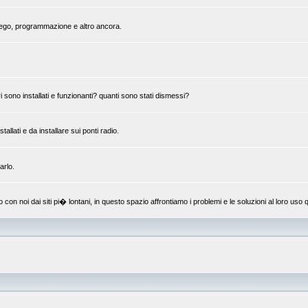
mpiego, programmazione e altro ancora.
 sono installati e funzionanti? quanti sono stati dismessi?
llati e da installare sui ponti radio.
arlo.
 noi dai siti pi� lontani, in questo spazio affrontiamo i problemi e le soluzioni al loro uso q