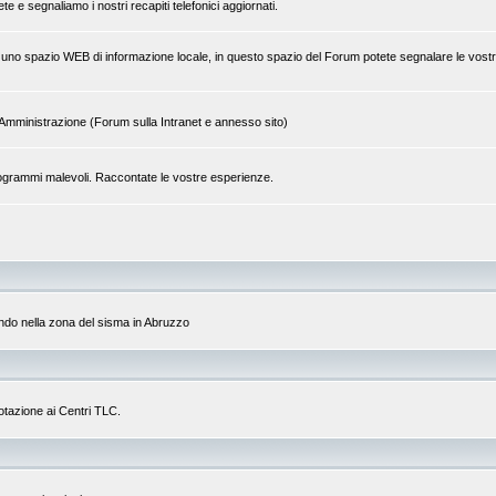
 e segnaliamo i nostri recapiti telefonici aggiornati.
 di uno spazio WEB di informazione locale, in questo spazio del Forum potete segnalare le vostr
tra Amministrazione (Forum sulla Intranet e annesso sito)
a programmi malevoli. Raccontate le vostre esperienze.
do nella zona del sisma in Abruzzo
dotazione ai Centri TLC.