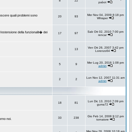
8
22
pabot
Mer Nov 04, 2009 8:18 pm
onoscere quali problemi sono
20
93
Whisper
Sab Ott 02, 2010 7:00 pm
un'estensione della funzionalit� dei
17
97
rencar
Ven Ott 26, 2007 3:42 pm
1
13
Lorenzo64
Mer Lug 20, 2016 1:08 pm
5
9
admin
Lun Nov 12, 2007 11:31 am
2
2
admin
Lun Dic 13, 2010 7:09 pm
18
81
guma72
Gio Feb 14, 2008 9:12 pm
33
238
orno noi.
tornatore
Mer Nov 26, 2008 10:18 am