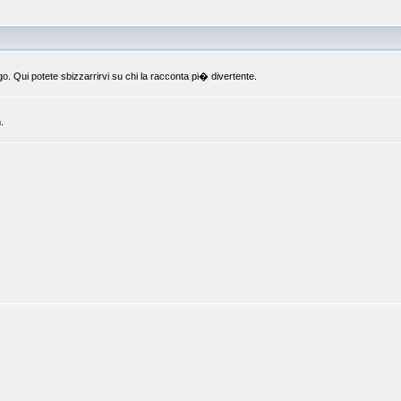
o. Qui potete sbizzarrirvi su chi la racconta pi� divertente.
.