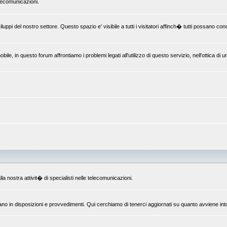
elecomunicazioni.
uppi del nostro settore. Questo spazio e' visibile a tutti i visitatori affinch� tutti possano c
le, in questo forum affrontiamo i problemi legati all'utilizzo di questo servizio, nell'ottica di 
la nostra attivit� di specialisti nelle telecomunicazioni.
ano in disposizioni e provvedimenti. Qui cerchiamo di tenerci aggiornati su quanto avviene int