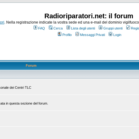
Radioriparatori.net: il forum
ori
. Nella registrazione indicate la vostra sede ed una e-mail del dominio vigilfuoco.it
FAQ
Cerca
Lista degli utenti
Gruppi utenti
Regis
Profilo
Messaggi Privati
Login
Forum
rsonale dei Centri TLC
zata in questa sezione del forum.