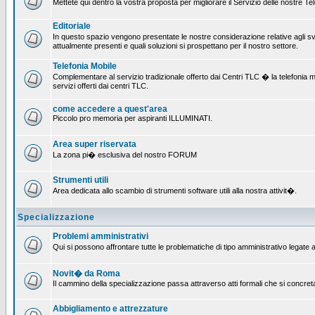
Mettete qui dentro la vostra proposta per migliorare il Servizio delle nostre T
Editoriale
In questo spazio vengono presentate le nostre considerazione relative agli svil
attualmente presenti e quali soluzioni si prospettano per il nostro settore.
Telefonia Mobile
Complementare al servizio tradizionale offerto dai Centri TLC � la telefonia mobi
servizi offerti dai centri TLC.
come accedere a quest'area
Piccolo pro memoria per aspiranti ILLUMINATI.
Area super riservata
La zona pi� esclusiva del nostro FORUM
Strumenti utili
Area dedicata allo scambio di strumenti software utili alla nostra attivit�.
Specializzazione
Problemi amministrativi
Qui si possono affrontare tutte le problematiche di tipo amministrativo legate al
Novit� da Roma
Il cammino della specializzazione passa attraverso atti formali che si concret
Abbigliamento e attrezzature