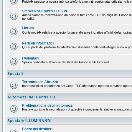
Poich� spesso la nostra rubrica telefonica non � aggiornata, utilizziamo la rete
Siti Web dei Centri TLC VVF
Auspichiamo la realizzazione da parte di tutti centri TLC dei Vigili del Fuoco
periodici.
I forum
Qui le novit� relative a questo forum e alle altre iniziative ufficiali della nos
Pericoli informatici
Qui si parla dei problemi legati all'arrivo di e-mail contenenti allegati o link 
I Volontari
Spazio dedicato ai Volontari dei Vigili del Fuoco e alle loro sedi
Speciali
Terremoto in Abruzzo
Impressioni ed esperienze dei Centri TLC che hanno operato e stanno operan
Automezzi dei Centri TLC
Problematiche degli automezzi
Postate qui tutte le segnalazioni di guasti e inconvenienti relative ai mezzi in 
Speciale ILLUMINANDI
Pozzo dei desideri