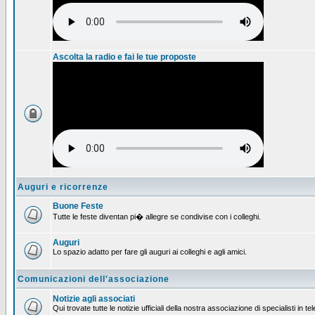
Ascolta la radio e fai le tue proposte
Auguri e ricorrenze
Buone Feste
Tutte le feste diventan pi� allegre se condivise con i colleghi.
Auguri
Lo spazio adatto per fare gli auguri ai colleghi e agli amici.
Comunicazioni dell'associazione
Notizie agli associati
Qui trovate tutte le notizie ufficiali della nostra associazione di specialisti in t