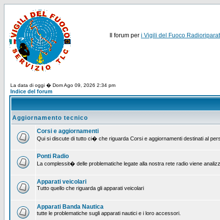
Il forum per
i Vigili del Fuoco Radioriparat
La data di oggi � Dom Ago 09, 2026 2:34 pm
Indice del forum
Aggiornamento tecnico
Corsi e aggiornamenti
Qui si discute di tutto ci� che riguarda Corsi e aggiornamenti destinati al pe
Ponti Radio
La complessit� delle problematiche legate alla nostra rete radio viene analiz
Apparati veicolari
Tutto quello che riguarda gli apparati veicolari
Apparati Banda Nautica
tutte le problematiche sugli apparati nautici e i loro accessori.