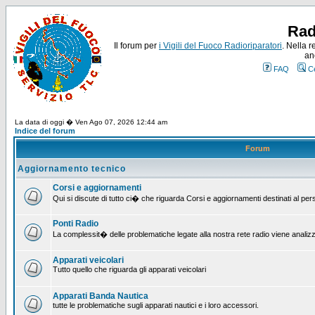
Rad
Il forum per
i Vigili del Fuoco Radioriparatori
. Nella r
an
FAQ
C
La data di oggi � Ven Ago 07, 2026 12:44 am
Indice del forum
Forum
Aggiornamento tecnico
Corsi e aggiornamenti
Qui si discute di tutto ci� che riguarda Corsi e aggiornamenti destinati al pe
Ponti Radio
La complessit� delle problematiche legate alla nostra rete radio viene analiz
Apparati veicolari
Tutto quello che riguarda gli apparati veicolari
Apparati Banda Nautica
tutte le problematiche sugli apparati nautici e i loro accessori.