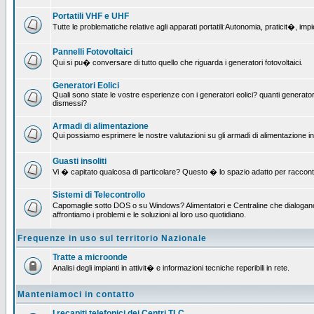
Portatili VHF e UHF
Tutte le problematiche relative agli apparati portatili:Autonomia, praticit�, i
Pannelli Fotovoltaici
Qui si pu� conversare di tutto quello che riguarda i generatori fotovoltaici.
Generatori Eolici
Quali sono state le vostre esperienze con i generatori eolici? quanti generatori
dismessi?
Armadi di alimentazione
Qui possiamo esprimere le nostre valutazioni su gli armadi di alimentazione insta
Guasti insoliti
Vi � capitato qualcosa di particolare? Questo � lo spazio adatto per raccont
Sistemi di Telecontrollo
Capomaglie sotto DOS o su Windows? Alimentatori e Centraline che dialogano c
affrontiamo i problemi e le soluzioni al loro uso quotidiano.
Frequenze in uso sul territorio Nazionale
Tratte a microonde
Analisi degli impianti in attivit� e informazioni tecniche reperibili in rete.
Manteniamoci in contatto
I recapiti telefonici dei Centri TLC