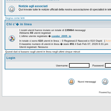
Notizie agli associati
Qui trovate tutte le notizie ufficiali della nostra associazione di specialisti in t
Segna come letti
Chi c'� in linea
I nostri utenti hanno inviato un totale di
135864
messaggi
Abbiamo
83
utenti registrati
L'ultimo utente registrato �
condor_2005_to
In totale ci sono
610
utenti in linea :: 0 Registrati,0 Nascosti e 610 Ospiti [
Ammi
Il massimo numero di utenti in linea � stato
851
il Sab Feb 07, 2026 6:31 pm
Utenti registrati: Nessuno
Questi dati si basano sugli utenti in linea negli ultimi cinque minuti
Login
Username:
Password:
Nuovi messaggi
Powered by