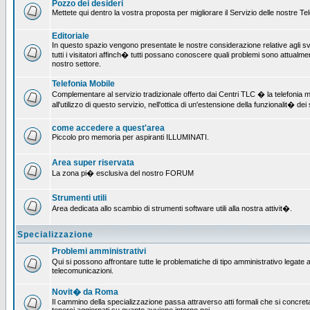
Pozzo dei desideri
Mettete qui dentro la vostra proposta per migliorare il Servizio delle nostre T
Editoriale
In questo spazio vengono presentate le nostre considerazione relative agli svil
tutti i visitatori affinch� tutti possano conoscere quali problemi sono attualmen
nostro settore.
Telefonia Mobile
Complementare al servizio tradizionale offerto dai Centri TLC � la telefonia mo
all'utilizzo di questo servizio, nell'ottica di un'estensione della funzionalit� dei 
come accedere a quest'area
Piccolo pro memoria per aspiranti ILLUMINATI.
Area super riservata
La zona pi� esclusiva del nostro FORUM
Strumenti utili
Area dedicata allo scambio di strumenti software utili alla nostra attivit�.
Specializzazione
Problemi amministrativi
Qui si possono affrontare tutte le problematiche di tipo amministrativo legate all
telecomunicazioni.
Novit� da Roma
Il cammino della specializzazione passa attraverso atti formali che si concret