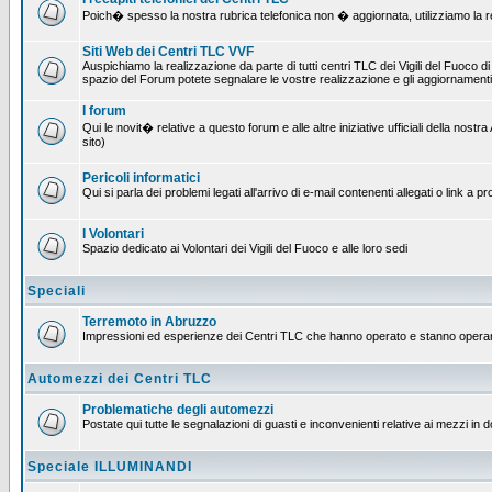
Poich� spesso la nostra rubrica telefonica non � aggiornata, utilizziamo la rete
Siti Web dei Centri TLC VVF
Auspichiamo la realizzazione da parte di tutti centri TLC dei Vigili del Fuoco 
spazio del Forum potete segnalare le vostre realizzazione e gli aggiornamenti 
I forum
Qui le novit� relative a questo forum e alle altre iniziative ufficiali della no
sito)
Pericoli informatici
Qui si parla dei problemi legati all'arrivo di e-mail contenenti allegati o link 
I Volontari
Spazio dedicato ai Volontari dei Vigili del Fuoco e alle loro sedi
Speciali
Terremoto in Abruzzo
Impressioni ed esperienze dei Centri TLC che hanno operato e stanno operan
Automezzi dei Centri TLC
Problematiche degli automezzi
Postate qui tutte le segnalazioni di guasti e inconvenienti relative ai mezzi in 
Speciale ILLUMINANDI