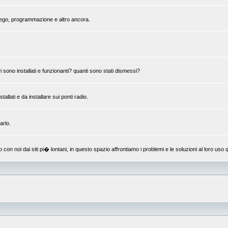
mpiego, programmazione e altro ancora.
 sono installati e funzionanti? quanti sono stati dismessi?
llati e da installare sui ponti radio.
arlo.
 noi dai siti pi� lontani, in questo spazio affrontiamo i problemi e le soluzioni al loro uso q