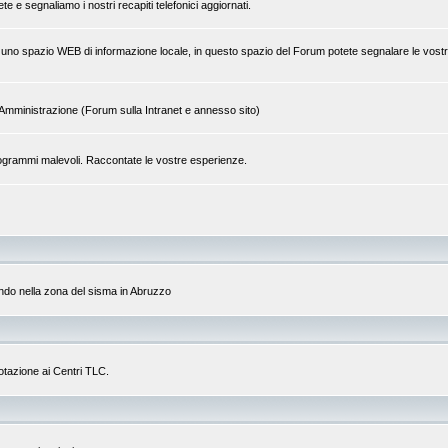
 e segnaliamo i nostri recapiti telefonici aggiornati.
 di uno spazio WEB di informazione locale, in questo spazio del Forum potete segnalare le vostr
tra Amministrazione (Forum sulla Intranet e annesso sito)
a programmi malevoli. Raccontate le vostre esperienze.
do nella zona del sisma in Abruzzo
dotazione ai Centri TLC.