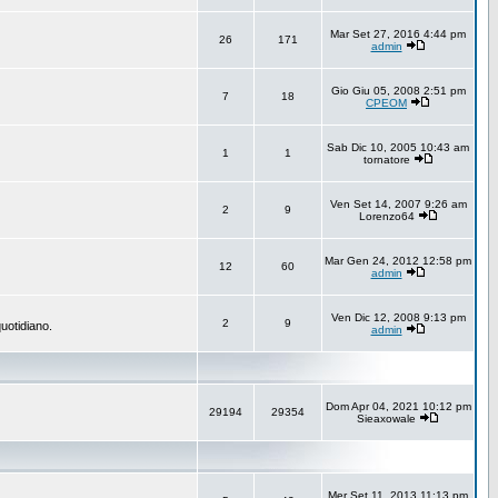
Mar Set 27, 2016 4:44 pm
26
171
admin
Gio Giu 05, 2008 2:51 pm
7
18
CPEOM
Sab Dic 10, 2005 10:43 am
1
1
tornatore
Ven Set 14, 2007 9:26 am
2
9
Lorenzo64
Mar Gen 24, 2012 12:58 pm
12
60
admin
Ven Dic 12, 2008 9:13 pm
2
9
uotidiano.
admin
Dom Apr 04, 2021 10:12 pm
29194
29354
Sieaxowale
Mer Set 11, 2013 11:13 pm