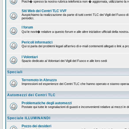
Poich� spesso la nostra rubrica telefonica non � aggiornata, utilizziamo la rete
Siti Web dei Centri TLC VVF
Auspichiamo la realizzazione da parte di tutti centri TLC dei Vigili del Fuoco
periodici.
I forum
Qui le novit� relative a questo forum e alle altre iniziative ufficiali della nos
Pericoli informatici
Qui si parla dei problemi legati all'arrivo di e-mail contenenti allegati o link 
I Volontari
Spazio dedicato ai Volontari dei Vigili del Fuoco e alle loro sedi
Speciali
Terremoto in Abruzzo
Impressioni ed esperienze dei Centri TLC che hanno operato e stanno operan
Automezzi dei Centri TLC
Problematiche degli automezzi
Postate qui tutte le segnalazioni di guasti e inconvenienti relative ai mezzi in 
Speciale ILLUMINANDI
Pozzo dei desideri