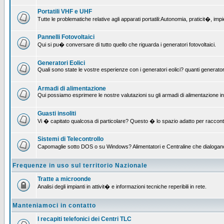
Portatili VHF e UHF
Tutte le problematiche relative agli apparati portatili:Autonomia, praticit�, i
Pannelli Fotovoltaici
Qui si pu� conversare di tutto quello che riguarda i generatori fotovoltaici.
Generatori Eolici
Quali sono state le vostre esperienze con i generatori eolici? quanti generatori
Armadi di alimentazione
Qui possiamo esprimere le nostre valutazioni su gli armadi di alimentazione insta
Guasti insoliti
Vi � capitato qualcosa di particolare? Questo � lo spazio adatto per raccont
Sistemi di Telecontrollo
Capomaglie sotto DOS o su Windows? Alimentatori e Centraline che dialogano con
Frequenze in uso sul territorio Nazionale
Tratte a microonde
Analisi degli impianti in attivit� e informazioni tecniche reperibili in rete.
Manteniamoci in contatto
I recapiti telefonici dei Centri TLC