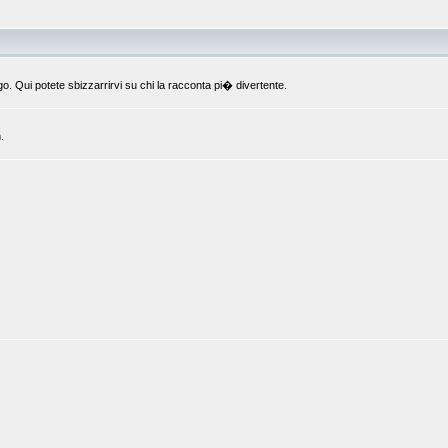
o. Qui potete sbizzarrirvi su chi la racconta pi� divertente.
.