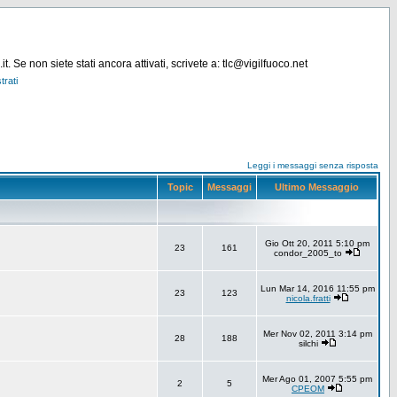
. Se non siete stati ancora attivati, scrivete a: tlc@vigilfuoco.net
trati
Leggi i messaggi senza risposta
Topic
Messaggi
Ultimo Messaggio
Gio Ott 20, 2011 5:10 pm
23
161
condor_2005_to
Lun Mar 14, 2016 11:55 pm
23
123
nicola.fratti
Mer Nov 02, 2011 3:14 pm
28
188
silchi
Mer Ago 01, 2007 5:55 pm
2
5
CPEOM