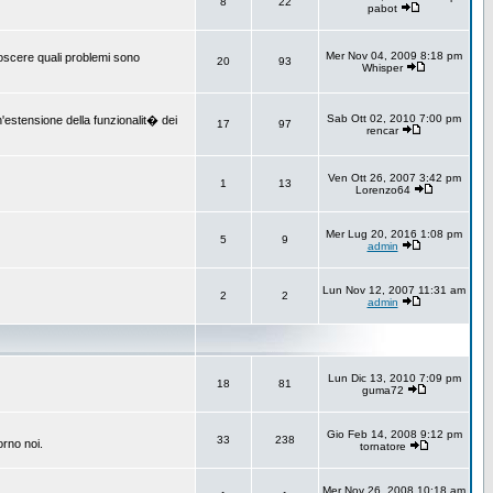
8
22
pabot
Mer Nov 04, 2009 8:18 pm
onoscere quali problemi sono
20
93
Whisper
Sab Ott 02, 2010 7:00 pm
un'estensione della funzionalit� dei
17
97
rencar
Ven Ott 26, 2007 3:42 pm
1
13
Lorenzo64
Mer Lug 20, 2016 1:08 pm
5
9
admin
Lun Nov 12, 2007 11:31 am
2
2
admin
Lun Dic 13, 2010 7:09 pm
18
81
guma72
Gio Feb 14, 2008 9:12 pm
33
238
orno noi.
tornatore
Mer Nov 26, 2008 10:18 am