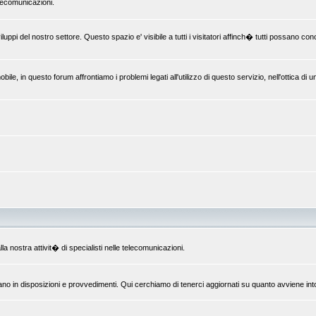
elecomunicazioni.
uppi del nostro settore. Questo spazio e' visibile a tutti i visitatori affinch� tutti possano c
le, in questo forum affrontiamo i problemi legati all'utilizzo di questo servizio, nell'ottica di 
la nostra attivit� di specialisti nelle telecomunicazioni.
ano in disposizioni e provvedimenti. Qui cerchiamo di tenerci aggiornati su quanto avviene int