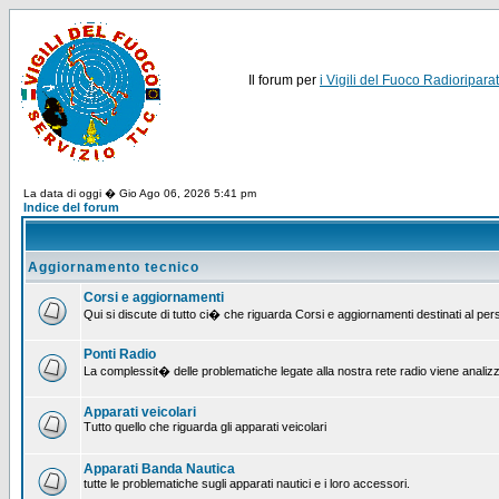
Il forum per
i Vigili del Fuoco Radioriparat
La data di oggi � Gio Ago 06, 2026 5:41 pm
Indice del forum
Aggiornamento tecnico
Corsi e aggiornamenti
Qui si discute di tutto ci� che riguarda Corsi e aggiornamenti destinati al pe
Ponti Radio
La complessit� delle problematiche legate alla nostra rete radio viene analiz
Apparati veicolari
Tutto quello che riguarda gli apparati veicolari
Apparati Banda Nautica
tutte le problematiche sugli apparati nautici e i loro accessori.