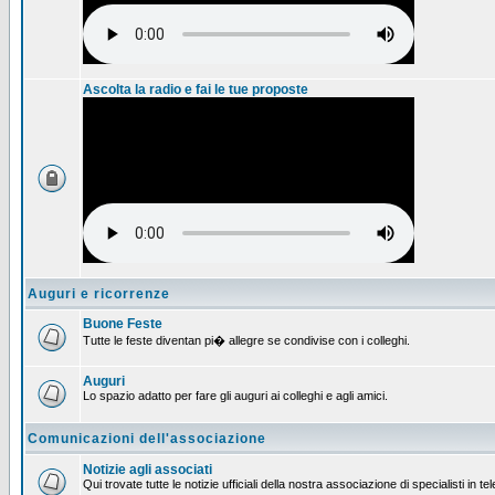
Ascolta la radio e fai le tue proposte
Auguri e ricorrenze
Buone Feste
Tutte le feste diventan pi� allegre se condivise con i colleghi.
Auguri
Lo spazio adatto per fare gli auguri ai colleghi e agli amici.
Comunicazioni dell'associazione
Notizie agli associati
Qui trovate tutte le notizie ufficiali della nostra associazione di specialisti in t