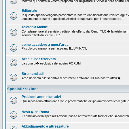
Mettete qui dentro la vostra proposta per migliorare il Servizio delle nostre T
Editoriale
In questo spazio vengono presentate le nostre considerazione relative agli svil
attualmente presenti e quali soluzioni si prospettano per il nostro settore.
Telefonia Mobile
Complementare al servizio tradizionale offerto dai Centri TLC � la telefonia mobi
servizi offerti dai centri TLC.
come accedere a quest'area
Piccolo pro memoria per aspiranti ILLUMINATI.
Area super riservata
La zona pi� esclusiva del nostro FORUM
Strumenti utili
Area dedicata allo scambio di strumenti software utili alla nostra attivit�.
Specializzazione
Problemi amministrativi
Qui si possono affrontare tutte le problematiche di tipo amministrativo legate al
Novit� da Roma
Il cammino della specializzazione passa attraverso atti formali che si concret
Abbigliamento e attrezzature