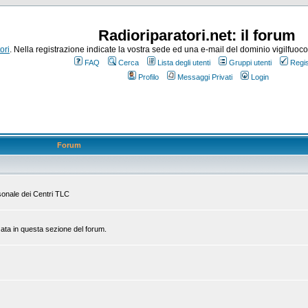
Radioriparatori.net: il forum
ori
. Nella registrazione indicate la vostra sede ed una e-mail del dominio vigilfuoco.it
FAQ
Cerca
Lista degli utenti
Gruppi utenti
Regis
Profilo
Messaggi Privati
Login
Forum
rsonale dei Centri TLC
zata in questa sezione del forum.