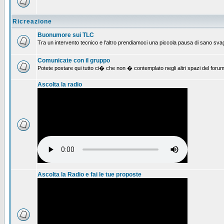
Ricreazione
Buonumore sui TLC
Tra un intervento tecnico e l'altro prendiamoci una piccola pausa di sano svag
Comunicate con il gruppo
Potete postare qui tutto ci� che non � contemplato negli altri spazi del forum
Ascolta la radio
Ascolta la Radio e fai le tue proposte