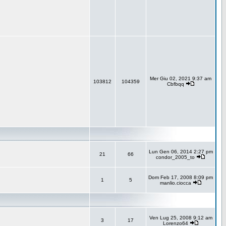
Mer Giu 02, 2021 9:37 am
103812
104359
Cbfbqq
Lun Gen 06, 2014 2:27 pm
21
66
condor_2005_to
Dom Feb 17, 2008 8:09 pm
1
5
manlio.ciocca
Ven Lug 25, 2008 9:12 am
3
17
Lorenzo64