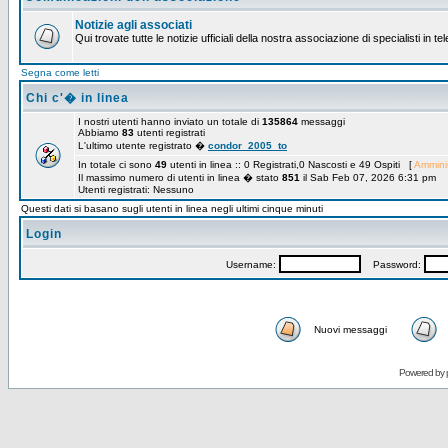
Notizie agli associati
Qui trovate tutte le notizie ufficiali della nostra associazione di specialisti in t
Segna come letti
Chi c'� in linea
I nostri utenti hanno inviato un totale di
135864
messaggi
Abbiamo
83
utenti registrati
L'ultimo utente registrato �
condor_2005_to
In totale ci sono
49
utenti in linea :: 0 Registrati,0 Nascosti e 49 Ospiti [
Amminis
Il massimo numero di utenti in linea � stato
851
il Sab Feb 07, 2026 6:31 pm
Utenti registrati: Nessuno
Questi dati si basano sugli utenti in linea negli ultimi cinque minuti
Login
Username:
Password:
Nuovi messaggi
Powered by