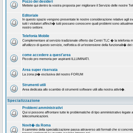
Pozzo dei desideri
Mettete qui dentro la vostra proposta per migliorare il Servizio delle nostre T
Editoriale
In questo spazio vengono presentate le nostre considerazione relative agli svil
tutti i visitatori affinch� tutti possano conoscere quali problemi sono attualmen
nostro settore.
Telefonia Mobile
Complementare al servizio tradizionale offerto dai Centri TLC � la telefonia mo
all'utilizzo di questo servizio, nell'ottica di un'estensione della funzionalit� dei 
come accedere a quest'area
Piccolo pro memoria per aspiranti ILLUMINATI.
Area super riservata
La zona pi� esclusiva del nostro FORUM
Strumenti utili
Area dedicata allo scambio di strumenti software utili alla nostra attivit�.
Specializzazione
Problemi amministrativi
Qui si possono affrontare tutte le problematiche di tipo amministrativo legate all
telecomunicazioni.
Novit� da Roma
Il cammino della specializzazione passa attraverso atti formali che si concret