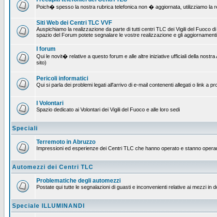
Poich� spesso la nostra rubrica telefonica non � aggiornata, utilizziamo la rete
Siti Web dei Centri TLC VVF
Auspichiamo la realizzazione da parte di tutti centri TLC dei Vigili del Fuoco 
spazio del Forum potete segnalare le vostre realizzazione e gli aggiornamenti 
I forum
Qui le novit� relative a questo forum e alle altre iniziative ufficiali della no
sito)
Pericoli informatici
Qui si parla dei problemi legati all'arrivo di e-mail contenenti allegati o link 
I Volontari
Spazio dedicato ai Volontari dei Vigili del Fuoco e alle loro sedi
Speciali
Terremoto in Abruzzo
Impressioni ed esperienze dei Centri TLC che hanno operato e stanno operan
Automezzi dei Centri TLC
Problematiche degli automezzi
Postate qui tutte le segnalazioni di guasti e inconvenienti relative ai mezzi in 
Speciale ILLUMINANDI