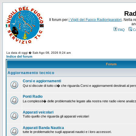
Rad
Il forum per
i Vigili del Fuoco Radioriparatori
. Nella r
an
FAQ
C
La data di oggi � Sab Ago 08, 2026 8:24 am
Indice del forum
Forum
Aggiornamento tecnico
Corsi e aggiornamenti
Qui si discute di tutto ci� che riguarda Corsi e aggiornamenti destinati al pe
Ponti Radio
La complessit� delle problematiche legate alla nostra rete radio viene analiz
Apparati veicolari
Tutto quello che riguarda gli apparati veicolari
Apparati Banda Nautica
tutte le problematiche sugli apparati nautici e i loro accessori.