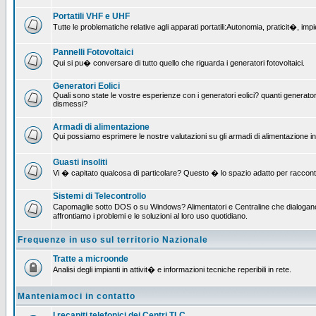
Portatili VHF e UHF
Tutte le problematiche relative agli apparati portatili:Autonomia, praticit�, i
Pannelli Fotovoltaici
Qui si pu� conversare di tutto quello che riguarda i generatori fotovoltaici.
Generatori Eolici
Quali sono state le vostre esperienze con i generatori eolici? quanti generatori
dismessi?
Armadi di alimentazione
Qui possiamo esprimere le nostre valutazioni su gli armadi di alimentazione insta
Guasti insoliti
Vi � capitato qualcosa di particolare? Questo � lo spazio adatto per raccont
Sistemi di Telecontrollo
Capomaglie sotto DOS o su Windows? Alimentatori e Centraline che dialogano c
affrontiamo i problemi e le soluzioni al loro uso quotidiano.
Frequenze in uso sul territorio Nazionale
Tratte a microonde
Analisi degli impianti in attivit� e informazioni tecniche reperibili in rete.
Manteniamoci in contatto
I recapiti telefonici dei Centri TLC