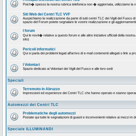
Poich� spesso la nostra rubrica telefonica non � aggiornata, utilizziamo la rete
Siti Web dei Centri TLC VVF
Auspichiamo la realizzazione da parte di tutti centri TLC dei Vigili del Fuoco 
spazio del Forum potete segnalare le vostre realizzazione e gli aggiornamenti 
I forum
Qui le novit� relative a questo forum e alle altre iniziative ufficiali della no
sito)
Pericoli informatici
Qui si parla dei problemi legati all'arrivo di e-mail contenenti allegati o link 
I Volontari
Spazio dedicato ai Volontari dei Vigili del Fuoco e alle loro sedi
Speciali
Terremoto in Abruzzo
Impressioni ed esperienze dei Centri TLC che hanno operato e stanno operan
Automezzi dei Centri TLC
Problematiche degli automezzi
Postate qui tutte le segnalazioni di guasti e inconvenienti relative ai mezzi in 
Speciale ILLUMINANDI