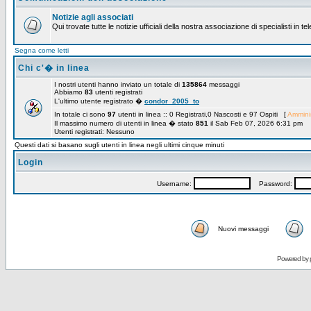
Notizie agli associati
Qui trovate tutte le notizie ufficiali della nostra associazione di specialisti in t
Segna come letti
Chi c'� in linea
I nostri utenti hanno inviato un totale di
135864
messaggi
Abbiamo
83
utenti registrati
L'ultimo utente registrato �
condor_2005_to
In totale ci sono
97
utenti in linea :: 0 Registrati,0 Nascosti e 97 Ospiti [
Amminis
Il massimo numero di utenti in linea � stato
851
il Sab Feb 07, 2026 6:31 pm
Utenti registrati: Nessuno
Questi dati si basano sugli utenti in linea negli ultimi cinque minuti
Login
Username:
Password:
Nuovi messaggi
Powered by