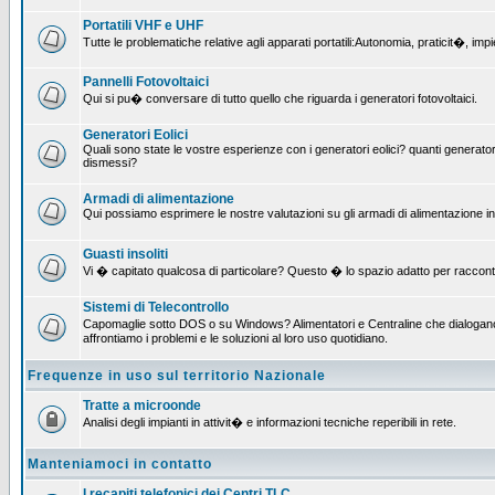
Portatili VHF e UHF
Tutte le problematiche relative agli apparati portatili:Autonomia, praticit�, i
Pannelli Fotovoltaici
Qui si pu� conversare di tutto quello che riguarda i generatori fotovoltaici.
Generatori Eolici
Quali sono state le vostre esperienze con i generatori eolici? quanti generatori
dismessi?
Armadi di alimentazione
Qui possiamo esprimere le nostre valutazioni su gli armadi di alimentazione insta
Guasti insoliti
Vi � capitato qualcosa di particolare? Questo � lo spazio adatto per raccont
Sistemi di Telecontrollo
Capomaglie sotto DOS o su Windows? Alimentatori e Centraline che dialogano c
affrontiamo i problemi e le soluzioni al loro uso quotidiano.
Frequenze in uso sul territorio Nazionale
Tratte a microonde
Analisi degli impianti in attivit� e informazioni tecniche reperibili in rete.
Manteniamoci in contatto
I recapiti telefonici dei Centri TLC