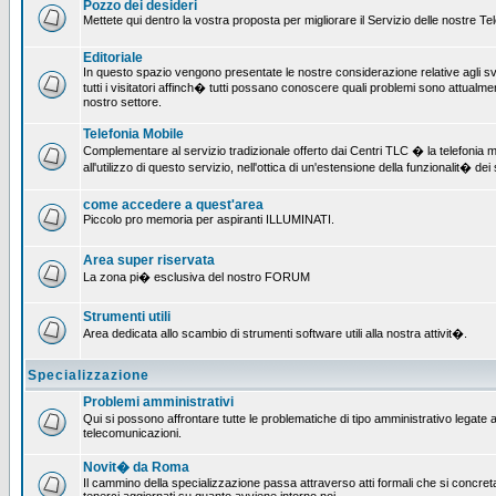
Pozzo dei desideri
Mettete qui dentro la vostra proposta per migliorare il Servizio delle nostre T
Editoriale
In questo spazio vengono presentate le nostre considerazione relative agli svil
tutti i visitatori affinch� tutti possano conoscere quali problemi sono attualmen
nostro settore.
Telefonia Mobile
Complementare al servizio tradizionale offerto dai Centri TLC � la telefonia mo
all'utilizzo di questo servizio, nell'ottica di un'estensione della funzionalit� dei 
come accedere a quest'area
Piccolo pro memoria per aspiranti ILLUMINATI.
Area super riservata
La zona pi� esclusiva del nostro FORUM
Strumenti utili
Area dedicata allo scambio di strumenti software utili alla nostra attivit�.
Specializzazione
Problemi amministrativi
Qui si possono affrontare tutte le problematiche di tipo amministrativo legate all
telecomunicazioni.
Novit� da Roma
Il cammino della specializzazione passa attraverso atti formali che si concret