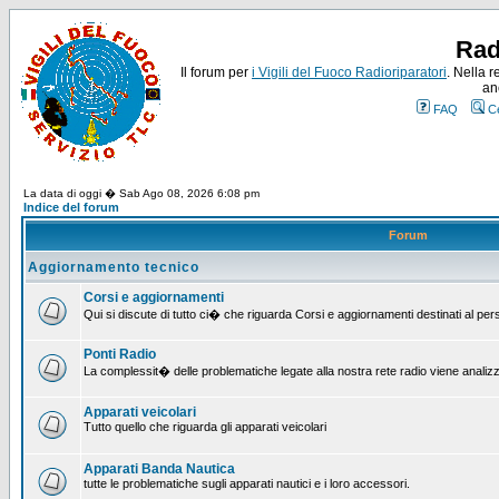
Rad
Il forum per
i Vigili del Fuoco Radioriparatori
. Nella r
an
FAQ
C
La data di oggi � Sab Ago 08, 2026 6:08 pm
Indice del forum
Forum
Aggiornamento tecnico
Corsi e aggiornamenti
Qui si discute di tutto ci� che riguarda Corsi e aggiornamenti destinati al pe
Ponti Radio
La complessit� delle problematiche legate alla nostra rete radio viene analiz
Apparati veicolari
Tutto quello che riguarda gli apparati veicolari
Apparati Banda Nautica
tutte le problematiche sugli apparati nautici e i loro accessori.