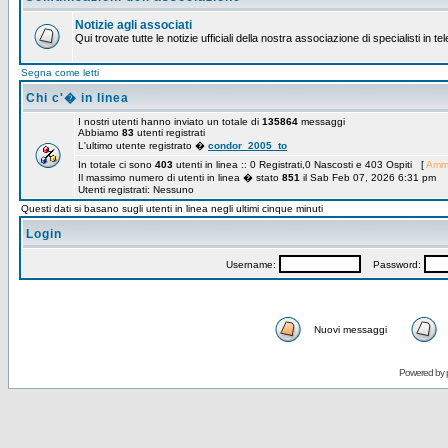
Notizie agli associati
Qui trovate tutte le notizie ufficiali della nostra associazione di specialisti in t
Segna come letti
Chi c'� in linea
I nostri utenti hanno inviato un totale di
135864
messaggi
Abbiamo
83
utenti registrati
L'ultimo utente registrato �
condor_2005_to
In totale ci sono
403
utenti in linea :: 0 Registrati,0 Nascosti e 403 Ospiti [
Ammi
Il massimo numero di utenti in linea � stato
851
il Sab Feb 07, 2026 6:31 pm
Utenti registrati: Nessuno
Questi dati si basano sugli utenti in linea negli ultimi cinque minuti
Login
Username:
Password:
Nuovi messaggi
Powered by