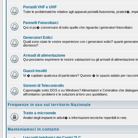
Portatili VHF e UHF
Tutte le problematiche relative agli apparati portatili:Autonomia, praticit�, i
Pannelli Fotovoltaici
Qui si pu� conversare di tutto quello che riguarda i generatori fotovoltaici.
Generatori Eolici
Quali sono state le vostre esperienze con i generatori eolici? quanti generatori
dismessi?
Armadi di alimentazione
Qui possiamo esprimere le nostre valutazioni su gli armadi di alimentazione insta
Guasti insoliti
Vi � capitato qualcosa di particolare? Questo � lo spazio adatto per raccont
Sistemi di Telecontrollo
Capomaglie sotto DOS o su Windows? Alimentatori e Centraline che dialogano c
affrontiamo i problemi e le soluzioni al loro uso quotidiano.
Frequenze in uso sul territorio Nazionale
Tratte a microonde
Analisi degli impianti in attivit� e informazioni tecniche reperibili in rete.
Manteniamoci in contatto
I recapiti telefonici dei Centri TLC