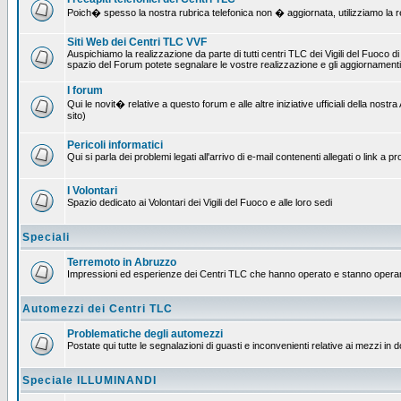
Poich� spesso la nostra rubrica telefonica non � aggiornata, utilizziamo la rete
Siti Web dei Centri TLC VVF
Auspichiamo la realizzazione da parte di tutti centri TLC dei Vigili del Fuoco 
spazio del Forum potete segnalare le vostre realizzazione e gli aggiornamenti 
I forum
Qui le novit� relative a questo forum e alle altre iniziative ufficiali della no
sito)
Pericoli informatici
Qui si parla dei problemi legati all'arrivo di e-mail contenenti allegati o link 
I Volontari
Spazio dedicato ai Volontari dei Vigili del Fuoco e alle loro sedi
Speciali
Terremoto in Abruzzo
Impressioni ed esperienze dei Centri TLC che hanno operato e stanno operan
Automezzi dei Centri TLC
Problematiche degli automezzi
Postate qui tutte le segnalazioni di guasti e inconvenienti relative ai mezzi in 
Speciale ILLUMINANDI