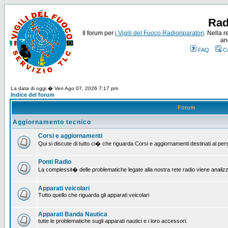
Rad
Il forum per
i Vigili del Fuoco Radioriparatori
. Nella r
an
FAQ
C
La data di oggi � Ven Ago 07, 2026 7:17 pm
Indice del forum
Forum
Aggiornamento tecnico
Corsi e aggiornamenti
Qui si discute di tutto ci� che riguarda Corsi e aggiornamenti destinati al pe
Ponti Radio
La complessit� delle problematiche legate alla nostra rete radio viene analiz
Apparati veicolari
Tutto quello che riguarda gli apparati veicolari
Apparati Banda Nautica
tutte le problematiche sugli apparati nautici e i loro accessori.