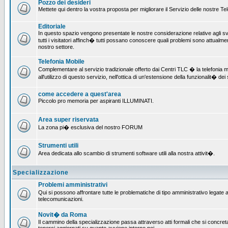
Pozzo dei desideri
Mettete qui dentro la vostra proposta per migliorare il Servizio delle nostre T
Editoriale
In questo spazio vengono presentate le nostre considerazione relative agli svil
tutti i visitatori affinch� tutti possano conoscere quali problemi sono attualmen
nostro settore.
Telefonia Mobile
Complementare al servizio tradizionale offerto dai Centri TLC � la telefonia mo
all'utilizzo di questo servizio, nell'ottica di un'estensione della funzionalit� dei 
come accedere a quest'area
Piccolo pro memoria per aspiranti ILLUMINATI.
Area super riservata
La zona pi� esclusiva del nostro FORUM
Strumenti utili
Area dedicata allo scambio di strumenti software utili alla nostra attivit�.
Specializzazione
Problemi amministrativi
Qui si possono affrontare tutte le problematiche di tipo amministrativo legate all
telecomunicazioni.
Novit� da Roma
Il cammino della specializzazione passa attraverso atti formali che si concret