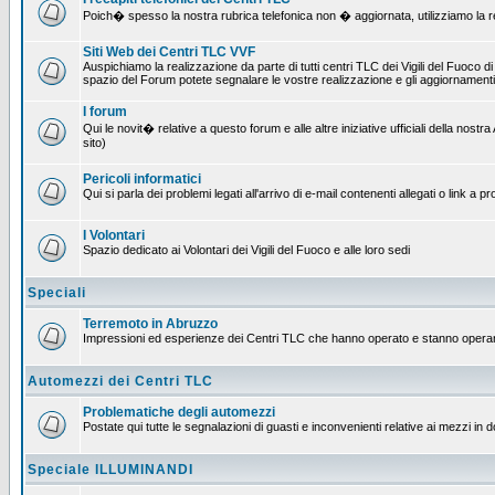
Poich� spesso la nostra rubrica telefonica non � aggiornata, utilizziamo la rete
Siti Web dei Centri TLC VVF
Auspichiamo la realizzazione da parte di tutti centri TLC dei Vigili del Fuoco 
spazio del Forum potete segnalare le vostre realizzazione e gli aggiornamenti 
I forum
Qui le novit� relative a questo forum e alle altre iniziative ufficiali della no
sito)
Pericoli informatici
Qui si parla dei problemi legati all'arrivo di e-mail contenenti allegati o link 
I Volontari
Spazio dedicato ai Volontari dei Vigili del Fuoco e alle loro sedi
Speciali
Terremoto in Abruzzo
Impressioni ed esperienze dei Centri TLC che hanno operato e stanno operan
Automezzi dei Centri TLC
Problematiche degli automezzi
Postate qui tutte le segnalazioni di guasti e inconvenienti relative ai mezzi in 
Speciale ILLUMINANDI