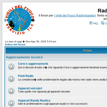
Rad
Il forum per
i Vigili del Fuoco Radioriparatori
. Nella r
an
FAQ
C
La data di oggi � Dom Ago 09, 2026 5:24 pm
Indice del forum
Forum
Aggiornamento tecnico
Corsi e aggiornamenti
Qui si discute di tutto ci� che riguarda Corsi e aggiornamenti destinati al pe
Ponti Radio
La complessit� delle problematiche legate alla nostra rete radio viene analiz
Apparati veicolari
Tutto quello che riguarda gli apparati veicolari
Apparati Banda Nautica
tutte le problematiche sugli apparati nautici e i loro accessori.