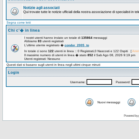
Notizie agli associati
Qui trovate tutte le notizie ufficiali della nostra associazione di specialisti in t
Segna come letti
Chi c'� in linea
I nostri utenti hanno inviato un totale di
135864
messaggi
Abbiamo
83
utenti registrati
L'ultimo utente registrato �
condor_2005_to
In totale ci sono
122
utenti in linea :: 0 Registrati,0 Nascosti e 122 Ospiti [
Ammi
Il massimo numero di utenti in linea � stato
852
il Sab Ago 08, 2026 9:19 pm
Utenti registrati: Nessuno
Questi dati si basano sugli utenti in linea negli ultimi cinque minuti
Login
Username:
Password:
Nuovi messaggi
Powered by