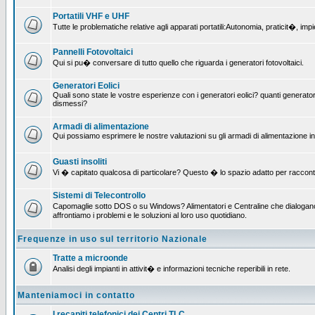
Portatili VHF e UHF
Tutte le problematiche relative agli apparati portatili:Autonomia, praticit�, i
Pannelli Fotovoltaici
Qui si pu� conversare di tutto quello che riguarda i generatori fotovoltaici.
Generatori Eolici
Quali sono state le vostre esperienze con i generatori eolici? quanti generatori
dismessi?
Armadi di alimentazione
Qui possiamo esprimere le nostre valutazioni su gli armadi di alimentazione insta
Guasti insoliti
Vi � capitato qualcosa di particolare? Questo � lo spazio adatto per raccont
Sistemi di Telecontrollo
Capomaglie sotto DOS o su Windows? Alimentatori e Centraline che dialogano c
affrontiamo i problemi e le soluzioni al loro uso quotidiano.
Frequenze in uso sul territorio Nazionale
Tratte a microonde
Analisi degli impianti in attivit� e informazioni tecniche reperibili in rete.
Manteniamoci in contatto
I recapiti telefonici dei Centri TLC