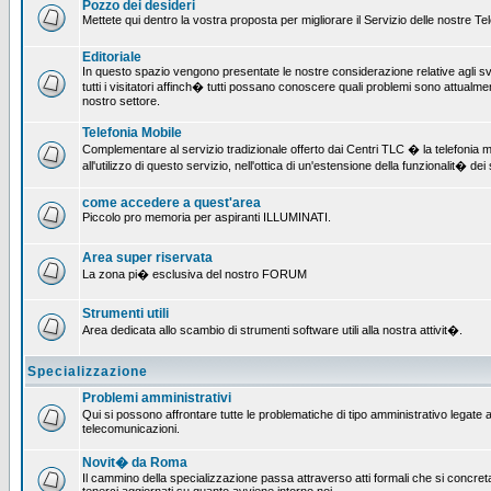
Pozzo dei desideri
Mettete qui dentro la vostra proposta per migliorare il Servizio delle nostre T
Editoriale
In questo spazio vengono presentate le nostre considerazione relative agli svil
tutti i visitatori affinch� tutti possano conoscere quali problemi sono attualmen
nostro settore.
Telefonia Mobile
Complementare al servizio tradizionale offerto dai Centri TLC � la telefonia mo
all'utilizzo di questo servizio, nell'ottica di un'estensione della funzionalit� dei 
come accedere a quest'area
Piccolo pro memoria per aspiranti ILLUMINATI.
Area super riservata
La zona pi� esclusiva del nostro FORUM
Strumenti utili
Area dedicata allo scambio di strumenti software utili alla nostra attivit�.
Specializzazione
Problemi amministrativi
Qui si possono affrontare tutte le problematiche di tipo amministrativo legate all
telecomunicazioni.
Novit� da Roma
Il cammino della specializzazione passa attraverso atti formali che si concret