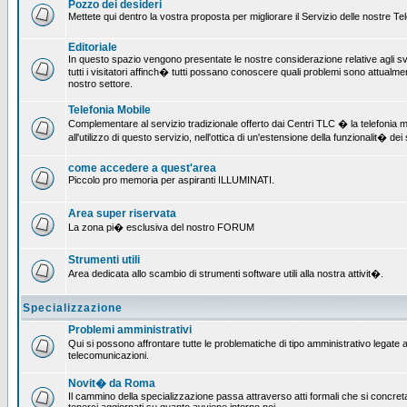
Pozzo dei desideri
Mettete qui dentro la vostra proposta per migliorare il Servizio delle nostre T
Editoriale
In questo spazio vengono presentate le nostre considerazione relative agli svil
tutti i visitatori affinch� tutti possano conoscere quali problemi sono attualmen
nostro settore.
Telefonia Mobile
Complementare al servizio tradizionale offerto dai Centri TLC � la telefonia mo
all'utilizzo di questo servizio, nell'ottica di un'estensione della funzionalit� dei 
come accedere a quest'area
Piccolo pro memoria per aspiranti ILLUMINATI.
Area super riservata
La zona pi� esclusiva del nostro FORUM
Strumenti utili
Area dedicata allo scambio di strumenti software utili alla nostra attivit�.
Specializzazione
Problemi amministrativi
Qui si possono affrontare tutte le problematiche di tipo amministrativo legate all
telecomunicazioni.
Novit� da Roma
Il cammino della specializzazione passa attraverso atti formali che si concret