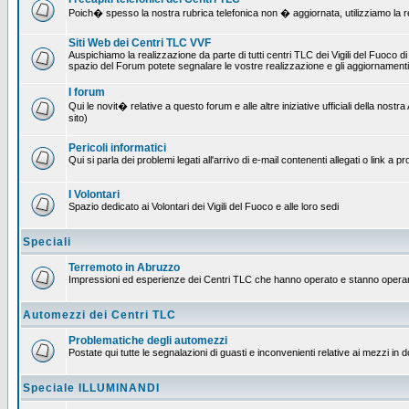
Poich� spesso la nostra rubrica telefonica non � aggiornata, utilizziamo la rete
Siti Web dei Centri TLC VVF
Auspichiamo la realizzazione da parte di tutti centri TLC dei Vigili del Fuoco 
spazio del Forum potete segnalare le vostre realizzazione e gli aggiornamenti 
I forum
Qui le novit� relative a questo forum e alle altre iniziative ufficiali della no
sito)
Pericoli informatici
Qui si parla dei problemi legati all'arrivo di e-mail contenenti allegati o link 
I Volontari
Spazio dedicato ai Volontari dei Vigili del Fuoco e alle loro sedi
Speciali
Terremoto in Abruzzo
Impressioni ed esperienze dei Centri TLC che hanno operato e stanno operan
Automezzi dei Centri TLC
Problematiche degli automezzi
Postate qui tutte le segnalazioni di guasti e inconvenienti relative ai mezzi in 
Speciale ILLUMINANDI