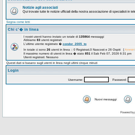
Notizie agli associati
Qui trovate tutte le notizie ufficiali della nostra associazione di specialisti in t
Segna come letti
Chi c'� in linea
I nostri utenti hanno inviato un totale di
135864
messaggi
Abbiamo
83
utenti registrati
L'ultimo utente registrato �
condor_2005_to
In totale ci sono
26
utenti in linea :: 0 Registrati,0 Nascosti e 26 Ospiti [
Amminis
Il massimo numero di utenti in linea � stato
851
il Sab Feb 07, 2026 6:31 pm
Utenti registrati: Nessuno
Questi dati si basano sugli utenti in linea negli ultimi cinque minuti
Login
Username:
Password:
Nuovi messaggi
Powered by