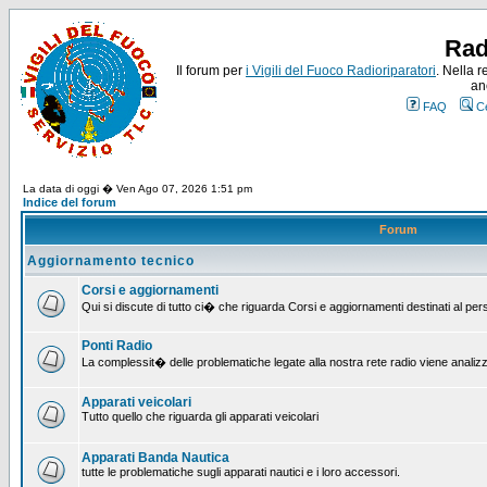
Rad
Il forum per
i Vigili del Fuoco Radioriparatori
. Nella r
an
FAQ
C
La data di oggi � Ven Ago 07, 2026 1:51 pm
Indice del forum
Forum
Aggiornamento tecnico
Corsi e aggiornamenti
Qui si discute di tutto ci� che riguarda Corsi e aggiornamenti destinati al pe
Ponti Radio
La complessit� delle problematiche legate alla nostra rete radio viene analiz
Apparati veicolari
Tutto quello che riguarda gli apparati veicolari
Apparati Banda Nautica
tutte le problematiche sugli apparati nautici e i loro accessori.