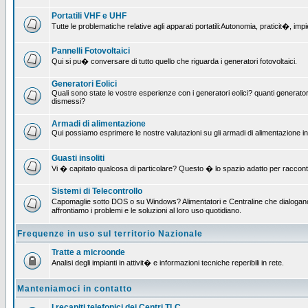
Portatili VHF e UHF
Tutte le problematiche relative agli apparati portatili:Autonomia, praticit�, i
Pannelli Fotovoltaici
Qui si pu� conversare di tutto quello che riguarda i generatori fotovoltaici.
Generatori Eolici
Quali sono state le vostre esperienze con i generatori eolici? quanti generatori
dismessi?
Armadi di alimentazione
Qui possiamo esprimere le nostre valutazioni su gli armadi di alimentazione insta
Guasti insoliti
Vi � capitato qualcosa di particolare? Questo � lo spazio adatto per raccont
Sistemi di Telecontrollo
Capomaglie sotto DOS o su Windows? Alimentatori e Centraline che dialogano c
affrontiamo i problemi e le soluzioni al loro uso quotidiano.
Frequenze in uso sul territorio Nazionale
Tratte a microonde
Analisi degli impianti in attivit� e informazioni tecniche reperibili in rete.
Manteniamoci in contatto
I recapiti telefonici dei Centri TLC