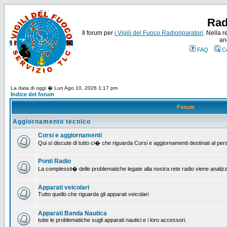
Rad
Il forum per
i Vigili del Fuoco Radioriparatori
. Nella r
an
FAQ
C
La data di oggi � Lun Ago 10, 2026 1:17 pm
Indice del forum
Forum
Aggiornamento tecnico
Corsi e aggiornamenti
Qui si discute di tutto ci� che riguarda Corsi e aggiornamenti destinati al pe
Ponti Radio
La complessit� delle problematiche legate alla nostra rete radio viene analiz
Apparati veicolari
Tutto quello che riguarda gli apparati veicolari
Apparati Banda Nautica
tutte le problematiche sugli apparati nautici e i loro accessori.