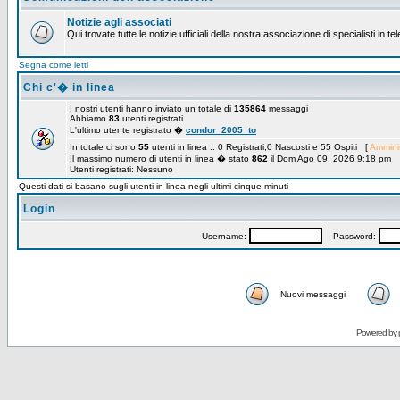
Notizie agli associati
Qui trovate tutte le notizie ufficiali della nostra associazione di specialisti in t
Segna come letti
Chi c'� in linea
I nostri utenti hanno inviato un totale di
135864
messaggi
Abbiamo
83
utenti registrati
L'ultimo utente registrato �
condor_2005_to
In totale ci sono
55
utenti in linea :: 0 Registrati,0 Nascosti e 55 Ospiti [
Amminis
Il massimo numero di utenti in linea � stato
862
il Dom Ago 09, 2026 9:18 pm
Utenti registrati: Nessuno
Questi dati si basano sugli utenti in linea negli ultimi cinque minuti
Login
Username:
Password:
Nuovi messaggi
Powered by