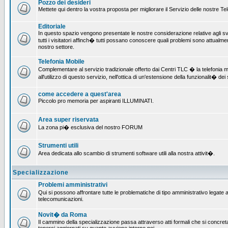
Pozzo dei desideri
Mettete qui dentro la vostra proposta per migliorare il Servizio delle nostre T
Editoriale
In questo spazio vengono presentate le nostre considerazione relative agli svil
tutti i visitatori affinch� tutti possano conoscere quali problemi sono attualmen
nostro settore.
Telefonia Mobile
Complementare al servizio tradizionale offerto dai Centri TLC � la telefonia mo
all'utilizzo di questo servizio, nell'ottica di un'estensione della funzionalit� dei 
come accedere a quest'area
Piccolo pro memoria per aspiranti ILLUMINATI.
Area super riservata
La zona pi� esclusiva del nostro FORUM
Strumenti utili
Area dedicata allo scambio di strumenti software utili alla nostra attivit�.
Specializzazione
Problemi amministrativi
Qui si possono affrontare tutte le problematiche di tipo amministrativo legate all
telecomunicazioni.
Novit� da Roma
Il cammino della specializzazione passa attraverso atti formali che si concret