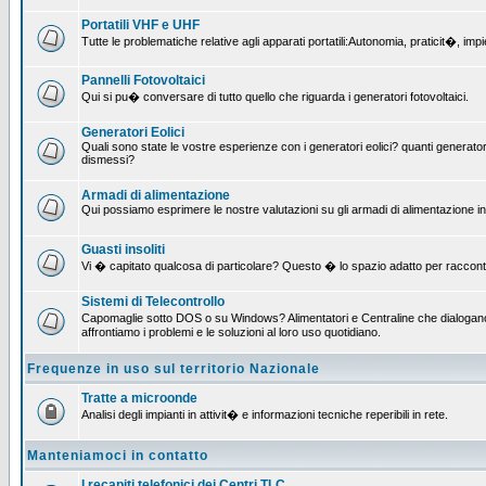
Portatili VHF e UHF
Tutte le problematiche relative agli apparati portatili:Autonomia, praticit�, i
Pannelli Fotovoltaici
Qui si pu� conversare di tutto quello che riguarda i generatori fotovoltaici.
Generatori Eolici
Quali sono state le vostre esperienze con i generatori eolici? quanti generatori
dismessi?
Armadi di alimentazione
Qui possiamo esprimere le nostre valutazioni su gli armadi di alimentazione insta
Guasti insoliti
Vi � capitato qualcosa di particolare? Questo � lo spazio adatto per raccont
Sistemi di Telecontrollo
Capomaglie sotto DOS o su Windows? Alimentatori e Centraline che dialogano c
affrontiamo i problemi e le soluzioni al loro uso quotidiano.
Frequenze in uso sul territorio Nazionale
Tratte a microonde
Analisi degli impianti in attivit� e informazioni tecniche reperibili in rete.
Manteniamoci in contatto
I recapiti telefonici dei Centri TLC