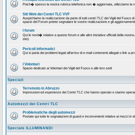
Poich� spesso la nostra rubrica telefonica non � aggiornata, utilizziamo la rete
Siti Web dei Centri TLC VVF
Auspichiamo la realizzazione da parte di tutti centri TLC dei Vigili del Fuoco 
spazio del Forum potete segnalare le vostre realizzazione e gli aggiornamenti 
I forum
Qui le novit� relative a questo forum e alle altre iniziative ufficiali della no
sito)
Pericoli informatici
Qui si parla dei problemi legati all'arrivo di e-mail contenenti allegati o link 
I Volontari
Spazio dedicato ai Volontari dei Vigili del Fuoco e alle loro sedi
Speciali
Terremoto in Abruzzo
Impressioni ed esperienze dei Centri TLC che hanno operato e stanno operan
Automezzi dei Centri TLC
Problematiche degli automezzi
Postate qui tutte le segnalazioni di guasti e inconvenienti relative ai mezzi in 
Speciale ILLUMINANDI