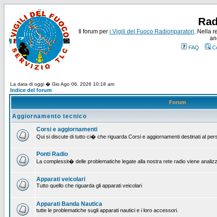
Rad
Il forum per
i Vigili del Fuoco Radioriparatori
. Nella r
an
FAQ
C
La data di oggi � Gio Ago 06, 2026 10:18 am
Indice del forum
Forum
Aggiornamento tecnico
Corsi e aggiornamenti
Qui si discute di tutto ci� che riguarda Corsi e aggiornamenti destinati al pe
Ponti Radio
La complessit� delle problematiche legate alla nostra rete radio viene analiz
Apparati veicolari
Tutto quello che riguarda gli apparati veicolari
Apparati Banda Nautica
tutte le problematiche sugli apparati nautici e i loro accessori.