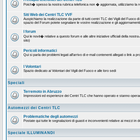
Poich� spesso la nostra rubrica telefonica non � aggiornata, utilizziamo la rete
Siti Web dei Centri TLC VVF
Auspichiamo la realizzazione da parte di tutti centri TLC dei Vigili del Fuoco 
spazio del Forum potete segnalare le vostre realizzazione e gli aggiornamenti 
I forum
Qui le novit� relative a questo forum e alle altre iniziative ufficiali della no
sito)
Pericoli informatici
Qui si parla dei problemi legati all'arrivo di e-mail contenenti allegati o link 
I Volontari
Spazio dedicato ai Volontari dei Vigili del Fuoco e alle loro sedi
Speciali
Terremoto in Abruzzo
Impressioni ed esperienze dei Centri TLC che hanno operato e stanno operan
Automezzi dei Centri TLC
Problematiche degli automezzi
Postate qui tutte le segnalazioni di guasti e inconvenienti relative ai mezzi in 
Speciale ILLUMINANDI