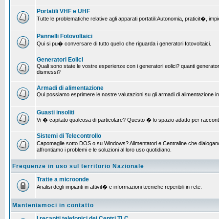
Portatili VHF e UHF
Tutte le problematiche relative agli apparati portatili:Autonomia, praticit�, i
Pannelli Fotovoltaici
Qui si pu� conversare di tutto quello che riguarda i generatori fotovoltaici.
Generatori Eolici
Quali sono state le vostre esperienze con i generatori eolici? quanti generatori
dismessi?
Armadi di alimentazione
Qui possiamo esprimere le nostre valutazioni su gli armadi di alimentazione insta
Guasti insoliti
Vi � capitato qualcosa di particolare? Questo � lo spazio adatto per raccont
Sistemi di Telecontrollo
Capomaglie sotto DOS o su Windows? Alimentatori e Centraline che dialogano c
affrontiamo i problemi e le soluzioni al loro uso quotidiano.
Frequenze in uso sul territorio Nazionale
Tratte a microonde
Analisi degli impianti in attivit� e informazioni tecniche reperibili in rete.
Manteniamoci in contatto
I recapiti telefonici dei Centri TLC