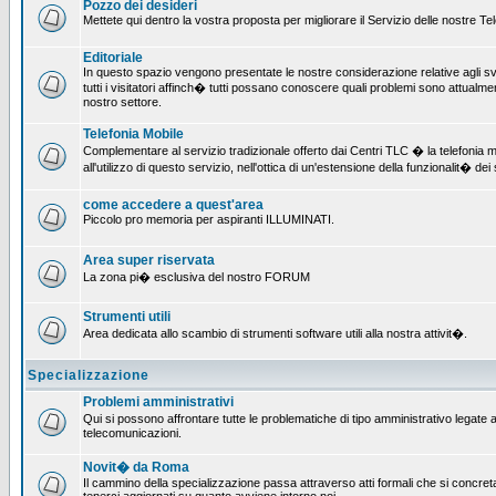
Pozzo dei desideri
Mettete qui dentro la vostra proposta per migliorare il Servizio delle nostre T
Editoriale
In questo spazio vengono presentate le nostre considerazione relative agli svil
tutti i visitatori affinch� tutti possano conoscere quali problemi sono attualmen
nostro settore.
Telefonia Mobile
Complementare al servizio tradizionale offerto dai Centri TLC � la telefonia mo
all'utilizzo di questo servizio, nell'ottica di un'estensione della funzionalit� dei 
come accedere a quest'area
Piccolo pro memoria per aspiranti ILLUMINATI.
Area super riservata
La zona pi� esclusiva del nostro FORUM
Strumenti utili
Area dedicata allo scambio di strumenti software utili alla nostra attivit�.
Specializzazione
Problemi amministrativi
Qui si possono affrontare tutte le problematiche di tipo amministrativo legate all
telecomunicazioni.
Novit� da Roma
Il cammino della specializzazione passa attraverso atti formali che si concret