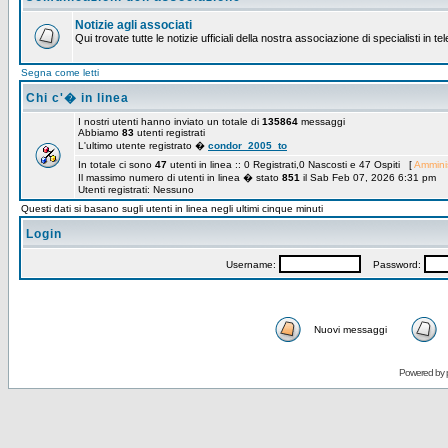
Notizie agli associati
Qui trovate tutte le notizie ufficiali della nostra associazione di specialisti in t
Segna come letti
Chi c'� in linea
I nostri utenti hanno inviato un totale di
135864
messaggi
Abbiamo
83
utenti registrati
L'ultimo utente registrato �
condor_2005_to
In totale ci sono
47
utenti in linea :: 0 Registrati,0 Nascosti e 47 Ospiti [
Amminis
Il massimo numero di utenti in linea � stato
851
il Sab Feb 07, 2026 6:31 pm
Utenti registrati: Nessuno
Questi dati si basano sugli utenti in linea negli ultimi cinque minuti
Login
Username:
Password:
Nuovi messaggi
Powered by