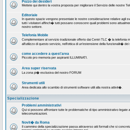
Pozzo dei desideri
Mettete qui dentro la vostra proposta per migliorare il Servizio delle nostre T
Editoriale
In questo spazio vengono presentate le nostre considerazione relative agli svil
tutti i visitatori affinch� tutti possano conoscere quali problemi sono attualmen
nostro settore.
Telefonia Mobile
Complementare al servizio tradizionale offerto dai Centri TLC � la telefonia mo
all'utilizzo di questo servizio, nell'ottica di un'estensione della funzionalit� dei 
come accedere a quest'area
Piccolo pro memoria per aspiranti ILLUMINATI.
Area super riservata
La zona pi� esclusiva del nostro FORUM
Strumenti utili
Area dedicata allo scambio di strumenti software utili alla nostra attivit�.
Specializzazione
Problemi amministrativi
Qui si possono affrontare tutte le problematiche di tipo amministrativo legate all
telecomunicazioni.
Novit� da Roma
Il cammino della specializzazione passa attraverso atti formali che si concret