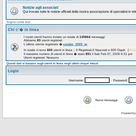
Notizie agli associati
Qui trovate tutte le notizie ufficiali della nostra associazione di specialisti in t
Segna come letti
Chi c'� in linea
I nostri utenti hanno inviato un totale di
135864
messaggi
Abbiamo
83
utenti registrati
L'ultimo utente registrato �
condor_2005_to
In totale ci sono
600
utenti in linea :: 0 Registrati,0 Nascosti e 600 Ospiti [
Ammi
Il massimo numero di utenti in linea � stato
851
il Sab Feb 07, 2026 6:31 pm
Utenti registrati: Nessuno
Questi dati si basano sugli utenti in linea negli ultimi cinque minuti
Login
Username:
Password:
Nuovi messaggi
Powered by