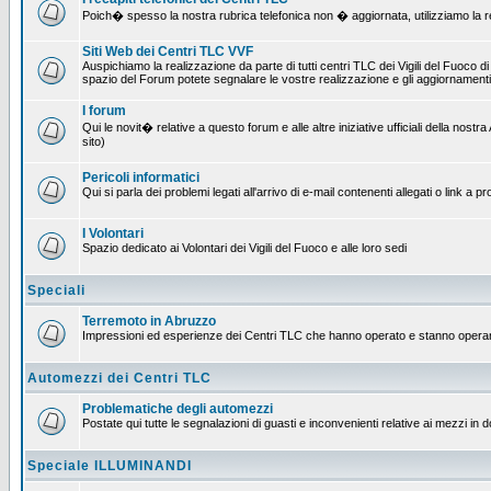
Poich� spesso la nostra rubrica telefonica non � aggiornata, utilizziamo la rete
Siti Web dei Centri TLC VVF
Auspichiamo la realizzazione da parte di tutti centri TLC dei Vigili del Fuoco 
spazio del Forum potete segnalare le vostre realizzazione e gli aggiornamenti 
I forum
Qui le novit� relative a questo forum e alle altre iniziative ufficiali della no
sito)
Pericoli informatici
Qui si parla dei problemi legati all'arrivo di e-mail contenenti allegati o link 
I Volontari
Spazio dedicato ai Volontari dei Vigili del Fuoco e alle loro sedi
Speciali
Terremoto in Abruzzo
Impressioni ed esperienze dei Centri TLC che hanno operato e stanno operan
Automezzi dei Centri TLC
Problematiche degli automezzi
Postate qui tutte le segnalazioni di guasti e inconvenienti relative ai mezzi in 
Speciale ILLUMINANDI