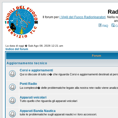
Rad
Il forum per
i Vigili del Fuoco Radioriparatori
. Nella r
an
FAQ
C
La data di oggi � Sab Ago 08, 2026 12:21 am
Indice del forum
Forum
Aggiornamento tecnico
Corsi e aggiornamenti
Qui si discute di tutto ci� che riguarda Corsi e aggiornamenti destinati al pe
Ponti Radio
La complessit� delle problematiche legate alla nostra rete radio viene analiz
Apparati veicolari
Tutto quello che riguarda gli apparati veicolari
Apparati Banda Nautica
tutte le problematiche sugli apparati nautici e i loro accessori.