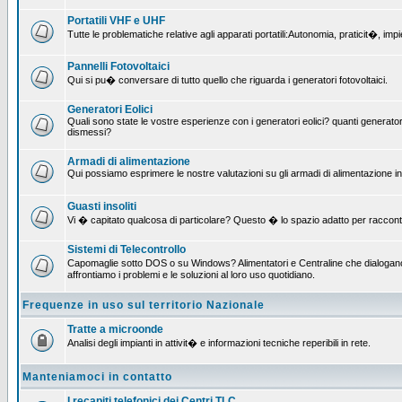
Portatili VHF e UHF
Tutte le problematiche relative agli apparati portatili:Autonomia, praticit�, i
Pannelli Fotovoltaici
Qui si pu� conversare di tutto quello che riguarda i generatori fotovoltaici.
Generatori Eolici
Quali sono state le vostre esperienze con i generatori eolici? quanti generatori
dismessi?
Armadi di alimentazione
Qui possiamo esprimere le nostre valutazioni su gli armadi di alimentazione insta
Guasti insoliti
Vi � capitato qualcosa di particolare? Questo � lo spazio adatto per raccont
Sistemi di Telecontrollo
Capomaglie sotto DOS o su Windows? Alimentatori e Centraline che dialogano c
affrontiamo i problemi e le soluzioni al loro uso quotidiano.
Frequenze in uso sul territorio Nazionale
Tratte a microonde
Analisi degli impianti in attivit� e informazioni tecniche reperibili in rete.
Manteniamoci in contatto
I recapiti telefonici dei Centri TLC