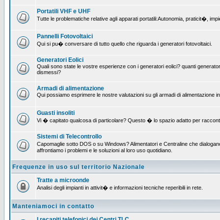
Portatili VHF e UHF
Tutte le problematiche relative agli apparati portatili:Autonomia, praticit�, i
Pannelli Fotovoltaici
Qui si pu� conversare di tutto quello che riguarda i generatori fotovoltaici.
Generatori Eolici
Quali sono state le vostre esperienze con i generatori eolici? quanti generatori
dismessi?
Armadi di alimentazione
Qui possiamo esprimere le nostre valutazioni su gli armadi di alimentazione insta
Guasti insoliti
Vi � capitato qualcosa di particolare? Questo � lo spazio adatto per raccont
Sistemi di Telecontrollo
Capomaglie sotto DOS o su Windows? Alimentatori e Centraline che dialogano c
affrontiamo i problemi e le soluzioni al loro uso quotidiano.
Frequenze in uso sul territorio Nazionale
Tratte a microonde
Analisi degli impianti in attivit� e informazioni tecniche reperibili in rete.
Manteniamoci in contatto
I recapiti telefonici dei Centri TLC