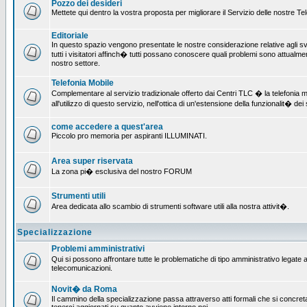
Pozzo dei desideri
Mettete qui dentro la vostra proposta per migliorare il Servizio delle nostre T
Editoriale
In questo spazio vengono presentate le nostre considerazione relative agli svil
tutti i visitatori affinch� tutti possano conoscere quali problemi sono attualmen
nostro settore.
Telefonia Mobile
Complementare al servizio tradizionale offerto dai Centri TLC � la telefonia mo
all'utilizzo di questo servizio, nell'ottica di un'estensione della funzionalit� dei 
come accedere a quest'area
Piccolo pro memoria per aspiranti ILLUMINATI.
Area super riservata
La zona pi� esclusiva del nostro FORUM
Strumenti utili
Area dedicata allo scambio di strumenti software utili alla nostra attivit�.
Specializzazione
Problemi amministrativi
Qui si possono affrontare tutte le problematiche di tipo amministrativo legate all
telecomunicazioni.
Novit� da Roma
Il cammino della specializzazione passa attraverso atti formali che si concret