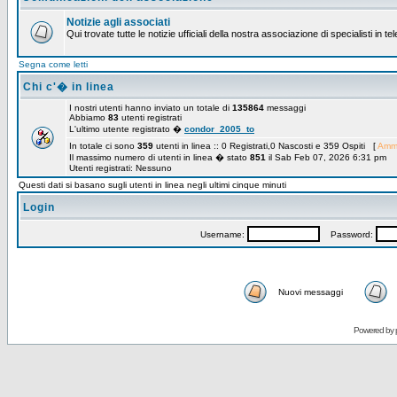
Notizie agli associati
Qui trovate tutte le notizie ufficiali della nostra associazione di specialisti in t
Segna come letti
Chi c'� in linea
I nostri utenti hanno inviato un totale di
135864
messaggi
Abbiamo
83
utenti registrati
L'ultimo utente registrato �
condor_2005_to
In totale ci sono
359
utenti in linea :: 0 Registrati,0 Nascosti e 359 Ospiti [
Ammi
Il massimo numero di utenti in linea � stato
851
il Sab Feb 07, 2026 6:31 pm
Utenti registrati: Nessuno
Questi dati si basano sugli utenti in linea negli ultimi cinque minuti
Login
Username:
Password:
Nuovi messaggi
Powered by