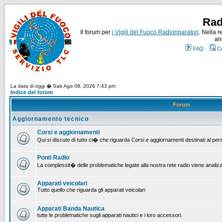
Rad
Il forum per
i Vigili del Fuoco Radioriparatori
. Nella r
an
FAQ
C
La data di oggi � Sab Ago 08, 2026 7:43 pm
Indice del forum
Forum
Aggiornamento tecnico
Corsi e aggiornamenti
Qui si discute di tutto ci� che riguarda Corsi e aggiornamenti destinati al pe
Ponti Radio
La complessit� delle problematiche legate alla nostra rete radio viene analiz
Apparati veicolari
Tutto quello che riguarda gli apparati veicolari
Apparati Banda Nautica
tutte le problematiche sugli apparati nautici e i loro accessori.