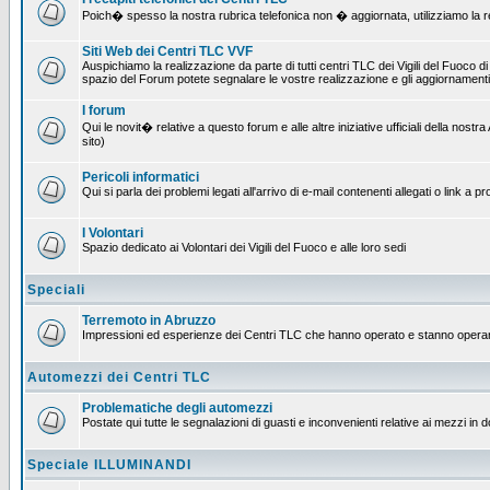
Poich� spesso la nostra rubrica telefonica non � aggiornata, utilizziamo la rete
Siti Web dei Centri TLC VVF
Auspichiamo la realizzazione da parte di tutti centri TLC dei Vigili del Fuoco 
spazio del Forum potete segnalare le vostre realizzazione e gli aggiornamenti 
I forum
Qui le novit� relative a questo forum e alle altre iniziative ufficiali della no
sito)
Pericoli informatici
Qui si parla dei problemi legati all'arrivo di e-mail contenenti allegati o link 
I Volontari
Spazio dedicato ai Volontari dei Vigili del Fuoco e alle loro sedi
Speciali
Terremoto in Abruzzo
Impressioni ed esperienze dei Centri TLC che hanno operato e stanno operan
Automezzi dei Centri TLC
Problematiche degli automezzi
Postate qui tutte le segnalazioni di guasti e inconvenienti relative ai mezzi in 
Speciale ILLUMINANDI