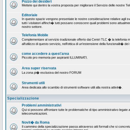
Pozzo dei desideri
Mettete qui dentro la vostra proposta per migliorare il Servizio delle nostre T
Editoriale
In questo spazio vengono presentate le nostre considerazione relative agli svil
tutti i visitatori affinch� tutti possano conoscere quali problemi sono attualmen
nostro settore.
Telefonia Mobile
Complementare al servizio tradizionale offerto dai Centri TLC � la telefonia mo
all'utilizzo di questo servizio, nell'ottica di un'estensione della funzionalit� dei 
come accedere a quest'area
Piccolo pro memoria per aspiranti ILLUMINATI.
Area super riservata
La zona pi� esclusiva del nostro FORUM
Strumenti utili
Area dedicata allo scambio di strumenti software utili alla nostra attivit�.
Specializzazione
Problemi amministrativi
Qui si possono affrontare tutte le problematiche di tipo amministrativo legate all
telecomunicazioni.
Novit� da Roma
Il cammino della specializzazione passa attraverso atti formali che si concret