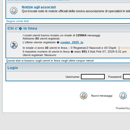
Notizie agli associati
Qui trovate tutte le notizie ufficiali della nostra associazione di specialisti in t
Segna come letti
Chi c'� in linea
I nostri utenti hanno inviato un totale di
135864
messaggi
Abbiamo
83
utenti registrati
L'ultimo utente registrato �
condor_2005_to
In totale ci sono
43
utenti in linea :: 0 Registrati,0 Nascosti e 43 Ospiti [
Amminis
Il massimo numero di utenti in linea � stato
851
il Sab Feb 07, 2026 6:31 pm
Utenti registrati: Nessuno
Questi dati si basano sugli utenti in linea negli ultimi cinque minuti
Login
Username:
Password:
Nuovi messaggi
Powered by