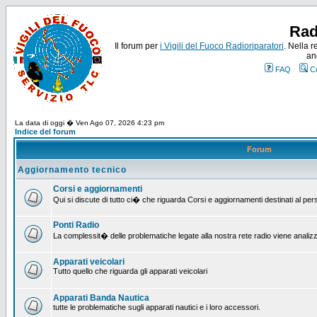
Rad
Il forum per
i Vigili del Fuoco Radioriparatori
. Nella r
an
FAQ
C
La data di oggi � Ven Ago 07, 2026 4:23 pm
Indice del forum
Forum
Aggiornamento tecnico
Corsi e aggiornamenti
Qui si discute di tutto ci� che riguarda Corsi e aggiornamenti destinati al pe
Ponti Radio
La complessit� delle problematiche legate alla nostra rete radio viene analiz
Apparati veicolari
Tutto quello che riguarda gli apparati veicolari
Apparati Banda Nautica
tutte le problematiche sugli apparati nautici e i loro accessori.