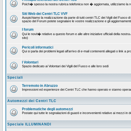
Poich� spesso la nostra rubrica telefonica non � aggiornata, utilizziamo la rete
Siti Web dei Centri TLC VVF
Auspichiamo la realizzazione da parte di tutti centri TLC dei Vigili del Fuoco 
spazio del Forum potete segnalare le vostre realizzazione e gli aggiornamenti 
I forum
Qui le novit� relative a questo forum e alle altre iniziative ufficiali della no
sito)
Pericoli informatici
Qui si parla dei problemi legati all'arrivo di e-mail contenenti allegati o link 
I Volontari
Spazio dedicato ai Volontari dei Vigili del Fuoco e alle loro sedi
Speciali
Terremoto in Abruzzo
Impressioni ed esperienze dei Centri TLC che hanno operato e stanno operan
Automezzi dei Centri TLC
Problematiche degli automezzi
Postate qui tutte le segnalazioni di guasti e inconvenienti relative ai mezzi in 
Speciale ILLUMINANDI