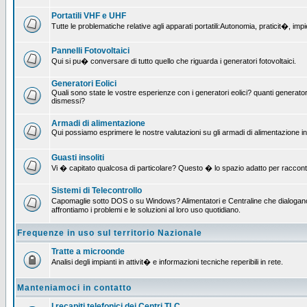
Portatili VHF e UHF
Tutte le problematiche relative agli apparati portatili:Autonomia, praticit�, i
Pannelli Fotovoltaici
Qui si pu� conversare di tutto quello che riguarda i generatori fotovoltaici.
Generatori Eolici
Quali sono state le vostre esperienze con i generatori eolici? quanti generatori
dismessi?
Armadi di alimentazione
Qui possiamo esprimere le nostre valutazioni su gli armadi di alimentazione insta
Guasti insoliti
Vi � capitato qualcosa di particolare? Questo � lo spazio adatto per raccont
Sistemi di Telecontrollo
Capomaglie sotto DOS o su Windows? Alimentatori e Centraline che dialogano c
affrontiamo i problemi e le soluzioni al loro uso quotidiano.
Frequenze in uso sul territorio Nazionale
Tratte a microonde
Analisi degli impianti in attivit� e informazioni tecniche reperibili in rete.
Manteniamoci in contatto
I recapiti telefonici dei Centri TLC