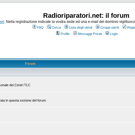
Radioriparatori.net: il forum
ori
. Nella registrazione indicate la vostra sede ed una e-mail del dominio vigilfuoco.it
FAQ
Cerca
Lista degli utenti
Gruppi utenti
Regis
Profilo
Messaggi Privati
Login
Forum
rsonale dei Centri TLC
zata in questa sezione del forum.