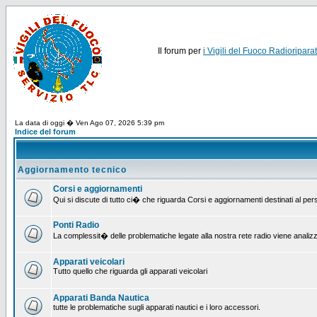
Il forum per
i Vigili del Fuoco Radioriparat
La data di oggi � Ven Ago 07, 2026 5:39 pm
Indice del forum
Aggiornamento tecnico
Corsi e aggiornamenti
Qui si discute di tutto ci� che riguarda Corsi e aggiornamenti destinati al pe
Ponti Radio
La complessit� delle problematiche legate alla nostra rete radio viene analiz
Apparati veicolari
Tutto quello che riguarda gli apparati veicolari
Apparati Banda Nautica
tutte le problematiche sugli apparati nautici e i loro accessori.