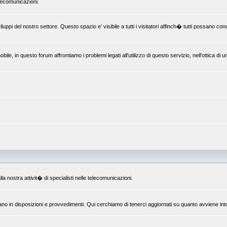
elecomunicazioni.
uppi del nostro settore. Questo spazio e' visibile a tutti i visitatori affinch� tutti possano c
le, in questo forum affrontiamo i problemi legati all'utilizzo di questo servizio, nell'ottica di 
la nostra attivit� di specialisti nelle telecomunicazioni.
ano in disposizioni e provvedimenti. Qui cerchiamo di tenerci aggiornati su quanto avviene int