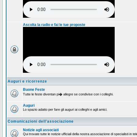
Ascolta la radio e fai le tue proposte
Auguri e ricorrenze
Buone Feste
Tutte le feste diventan pi� allegre se condivise con i colleghi.
Auguri
Lo spazio adatto per fare gli auguri ai colleghi e agli amici.
Comunicazioni dell'associazione
Notizie agli associati
Qui trovate tutte le notizie ufficiali della nostra associazione di specialisti in t