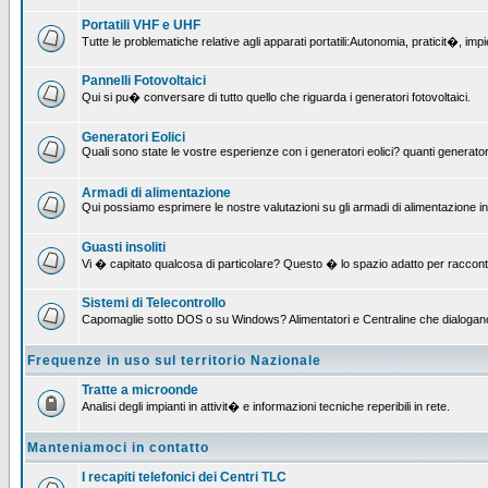
Portatili VHF e UHF
Tutte le problematiche relative agli apparati portatili:Autonomia, praticit�, i
Pannelli Fotovoltaici
Qui si pu� conversare di tutto quello che riguarda i generatori fotovoltaici.
Generatori Eolici
Quali sono state le vostre esperienze con i generatori eolici? quanti generatori
Armadi di alimentazione
Qui possiamo esprimere le nostre valutazioni su gli armadi di alimentazione insta
Guasti insoliti
Vi � capitato qualcosa di particolare? Questo � lo spazio adatto per raccont
Sistemi di Telecontrollo
Capomaglie sotto DOS o su Windows? Alimentatori e Centraline che dialogano con
Frequenze in uso sul territorio Nazionale
Tratte a microonde
Analisi degli impianti in attivit� e informazioni tecniche reperibili in rete.
Manteniamoci in contatto
I recapiti telefonici dei Centri TLC