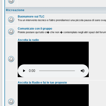
Ricreazione
Buonumore sui TLC
Tra un intervento tecnico e l'altro prendiamoci una piccola pausa di sano svag
Comunicate con il gruppo
Potete postare qui tutto ci� che non � contemplato negli altri spazi del forum
Ascolta la radio
Ascolta la Radio e fai le tue proposte