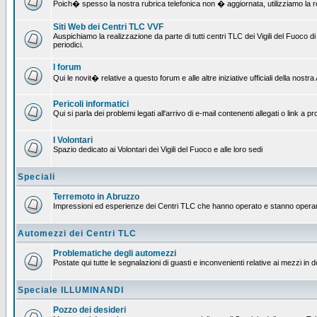
Poich� spesso la nostra rubrica telefonica non � aggiornata, utilizziamo la rete
Siti Web dei Centri TLC VVF
Auspichiamo la realizzazione da parte di tutti centri TLC dei Vigili del Fuoco
periodici.
I forum
Qui le novit� relative a questo forum e alle altre iniziative ufficiali della nos
Pericoli informatici
Qui si parla dei problemi legati all'arrivo di e-mail contenenti allegati o link 
I Volontari
Spazio dedicato ai Volontari dei Vigili del Fuoco e alle loro sedi
Speciali
Terremoto in Abruzzo
Impressioni ed esperienze dei Centri TLC che hanno operato e stanno operan
Automezzi dei Centri TLC
Problematiche degli automezzi
Postate qui tutte le segnalazioni di guasti e inconvenienti relative ai mezzi in 
Speciale ILLUMINANDI
Pozzo dei desideri