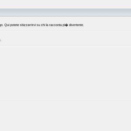
o. Qui potete sbizzarrirvi su chi la racconta pi� divertente.
.