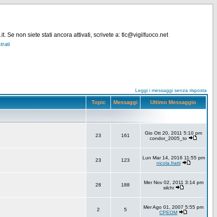
. Se non siete stati ancora attivati, scrivete a: tlc@vigilfuoco.net
trati
Leggi i messaggi senza risposta
Topic
Messaggi
Ultimo Messaggio
Gio Ott 20, 2011 5:10 pm
23
161
condor_2005_to
Lun Mar 14, 2016 11:55 pm
23
123
nicola.fratti
Mer Nov 02, 2011 3:14 pm
28
188
silchi
Mer Ago 01, 2007 5:55 pm
2
5
CPEOM