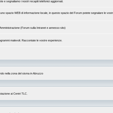
 e segnaliamo i nostri recapiti telefonici aggiornati.
 di uno spazio WEB di informazione locale, in questo spazio del Forum potete segnalare le vostr
tra Amministrazione (Forum sulla Intranet e annesso sito)
a programmi malevoli. Raccontate le vostre esperienze.
do nella zona del sisma in Abruzzo
dotazione ai Centri TLC.