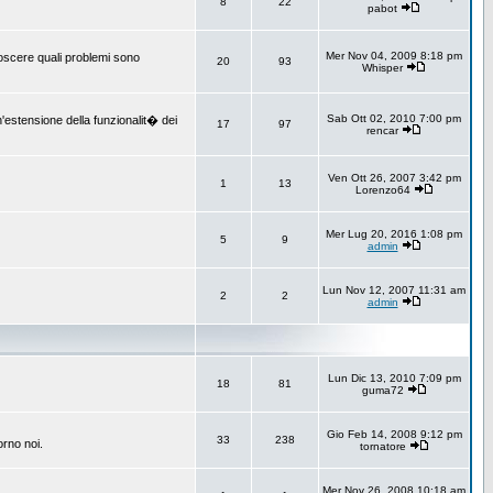
8
22
pabot
Mer Nov 04, 2009 8:18 pm
onoscere quali problemi sono
20
93
Whisper
Sab Ott 02, 2010 7:00 pm
un'estensione della funzionalit� dei
17
97
rencar
Ven Ott 26, 2007 3:42 pm
1
13
Lorenzo64
Mer Lug 20, 2016 1:08 pm
5
9
admin
Lun Nov 12, 2007 11:31 am
2
2
admin
Lun Dic 13, 2010 7:09 pm
18
81
guma72
Gio Feb 14, 2008 9:12 pm
33
238
orno noi.
tornatore
Mer Nov 26, 2008 10:18 am