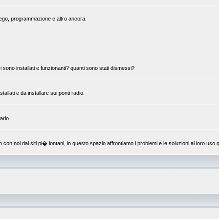
mpiego, programmazione e altro ancora.
 sono installati e funzionanti? quanti sono stati dismessi?
llati e da installare sui ponti radio.
arlo.
 noi dai siti pi� lontani, in questo spazio affrontiamo i problemi e le soluzioni al loro uso q