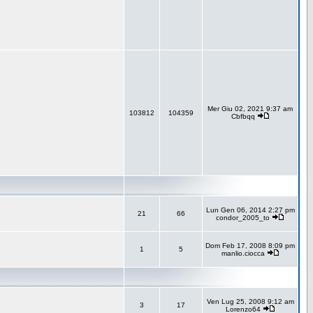
Mer Giu 02, 2021 9:37 am
103812
104359
Cbfbqq
Lun Gen 06, 2014 2:27 pm
21
66
condor_2005_to
Dom Feb 17, 2008 8:09 pm
1
5
manlio.ciocca
Ven Lug 25, 2008 9:12 am
3
17
Lorenzo64