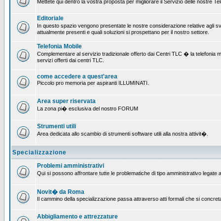
Mettete qui dentro la vostra proposta per migliorare il Servizio delle nostre T
Editoriale
In questo spazio vengono presentate le nostre considerazione relative agli svil
attualmente presenti e quali soluzioni si prospettano per il nostro settore.
Telefonia Mobile
Complementare al servizio tradizionale offerto dai Centri TLC � la telefonia mobi
servizi offerti dai centri TLC.
come accedere a quest'area
Piccolo pro memoria per aspiranti ILLUMINATI.
Area super riservata
La zona pi� esclusiva del nostro FORUM
Strumenti utili
Area dedicata allo scambio di strumenti software utili alla nostra attivit�.
Specializzazione
Problemi amministrativi
Qui si possono affrontare tutte le problematiche di tipo amministrativo legate al
Novit� da Roma
Il cammino della specializzazione passa attraverso atti formali che si concret
Abbigliamento e attrezzature