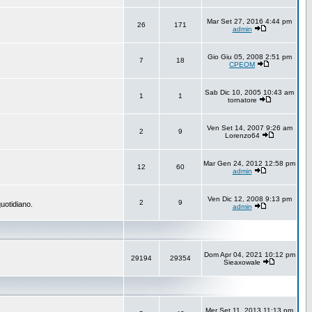
Mar Set 27, 2016 4:44 pm
26
171
admin
Gio Giu 05, 2008 2:51 pm
7
18
CPEOM
Sab Dic 10, 2005 10:43 am
1
1
tornatore
Ven Set 14, 2007 9:26 am
2
9
Lorenzo64
Mar Gen 24, 2012 12:58 pm
12
60
admin
Ven Dic 12, 2008 9:13 pm
2
9
uotidiano.
admin
Dom Apr 04, 2021 10:12 pm
29194
29354
Sieaxowale
Mer Set 11, 2013 11:13 pm