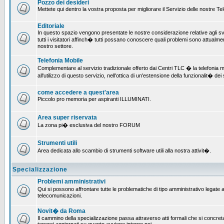
Pozzo dei desideri
Mettete qui dentro la vostra proposta per migliorare il Servizio delle nostre T
Editoriale
In questo spazio vengono presentate le nostre considerazione relative agli svil
tutti i visitatori affinch� tutti possano conoscere quali problemi sono attualmen
nostro settore.
Telefonia Mobile
Complementare al servizio tradizionale offerto dai Centri TLC � la telefonia mo
all'utilizzo di questo servizio, nell'ottica di un'estensione della funzionalit� dei 
come accedere a quest'area
Piccolo pro memoria per aspiranti ILLUMINATI.
Area super riservata
La zona pi� esclusiva del nostro FORUM
Strumenti utili
Area dedicata allo scambio di strumenti software utili alla nostra attivit�.
Specializzazione
Problemi amministrativi
Qui si possono affrontare tutte le problematiche di tipo amministrativo legate all
telecomunicazioni.
Novit� da Roma
Il cammino della specializzazione passa attraverso atti formali che si concret