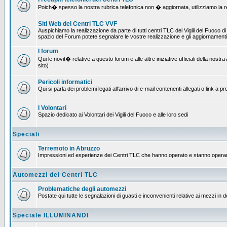
Poich� spesso la nostra rubrica telefonica non � aggiornata, utilizziamo la rete
Siti Web dei Centri TLC VVF
Auspichiamo la realizzazione da parte di tutti centri TLC dei Vigili del Fuoco 
spazio del Forum potete segnalare le vostre realizzazione e gli aggiornamenti 
I forum
Qui le novit� relative a questo forum e alle altre iniziative ufficiali della no
sito)
Pericoli informatici
Qui si parla dei problemi legati all'arrivo di e-mail contenenti allegati o link 
I Volontari
Spazio dedicato ai Volontari dei Vigili del Fuoco e alle loro sedi
Speciali
Terremoto in Abruzzo
Impressioni ed esperienze dei Centri TLC che hanno operato e stanno operan
Automezzi dei Centri TLC
Problematiche degli automezzi
Postate qui tutte le segnalazioni di guasti e inconvenienti relative ai mezzi in 
Speciale ILLUMINANDI