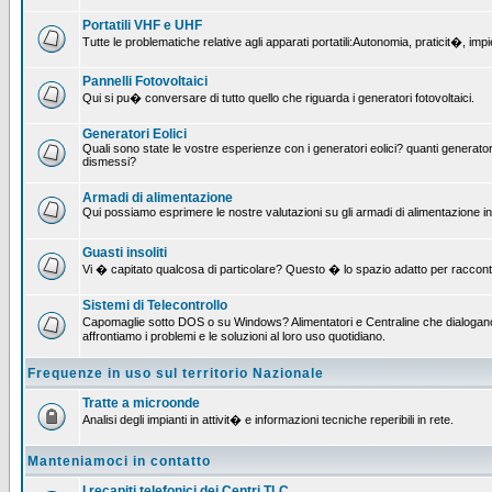
Portatili VHF e UHF
Tutte le problematiche relative agli apparati portatili:Autonomia, praticit�, i
Pannelli Fotovoltaici
Qui si pu� conversare di tutto quello che riguarda i generatori fotovoltaici.
Generatori Eolici
Quali sono state le vostre esperienze con i generatori eolici? quanti generatori
dismessi?
Armadi di alimentazione
Qui possiamo esprimere le nostre valutazioni su gli armadi di alimentazione insta
Guasti insoliti
Vi � capitato qualcosa di particolare? Questo � lo spazio adatto per raccont
Sistemi di Telecontrollo
Capomaglie sotto DOS o su Windows? Alimentatori e Centraline che dialogano c
affrontiamo i problemi e le soluzioni al loro uso quotidiano.
Frequenze in uso sul territorio Nazionale
Tratte a microonde
Analisi degli impianti in attivit� e informazioni tecniche reperibili in rete.
Manteniamoci in contatto
I recapiti telefonici dei Centri TLC