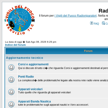
Rad
Il forum per
i Vigili del Fuoco Radioriparatori
. Nella r
an
FAQ
C
La data di oggi � Sab Ago 08, 2026 6:29 pm
Indice del forum
Forum
Aggiornamento tecnico
Corsi e aggiornamenti
Qui si discute di tutto ci� che riguarda Corsi e aggiornamenti destinati al pe
Ponti Radio
La complessit� delle problematiche legate alla nostra rete radio viene analiz
Apparati veicolari
Tutto quello che riguarda gli apparati veicolari
Apparati Banda Nautica
tutte le problematiche sugli apparati nautici e i loro accessori.