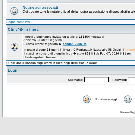
Notizie agli associati
Qui trovate tutte le notizie ufficiali della nostra associazione di specialisti in t
Segna come letti
Chi c'� in linea
I nostri utenti hanno inviato un totale di
135864
messaggi
Abbiamo
83
utenti registrati
L'ultimo utente registrato �
condor_2005_to
In totale ci sono
58
utenti in linea :: 0 Registrati,0 Nascosti e 58 Ospiti [
Amminis
Il massimo numero di utenti in linea � stato
851
il Sab Feb 07, 2026 6:31 pm
Utenti registrati: Nessuno
Questi dati si basano sugli utenti in linea negli ultimi cinque minuti
Login
Username:
Password:
Nuovi messaggi
Powered by