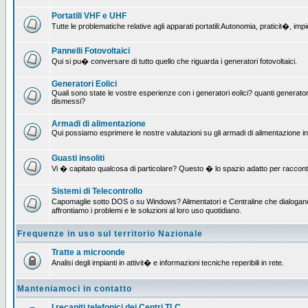
Portatili VHF e UHF
Tutte le problematiche relative agli apparati portatili:Autonomia, praticit�, i
Pannelli Fotovoltaici
Qui si pu� conversare di tutto quello che riguarda i generatori fotovoltaici.
Generatori Eolici
Quali sono state le vostre esperienze con i generatori eolici? quanti generatori
dismessi?
Armadi di alimentazione
Qui possiamo esprimere le nostre valutazioni su gli armadi di alimentazione insta
Guasti insoliti
Vi � capitato qualcosa di particolare? Questo � lo spazio adatto per raccont
Sistemi di Telecontrollo
Capomaglie sotto DOS o su Windows? Alimentatori e Centraline che dialogano c
affrontiamo i problemi e le soluzioni al loro uso quotidiano.
Frequenze in uso sul territorio Nazionale
Tratte a microonde
Analisi degli impianti in attivit� e informazioni tecniche reperibili in rete.
Manteniamoci in contatto
I recapiti telefonici dei Centri TLC