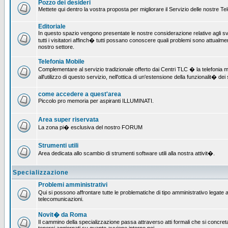
Pozzo dei desideri
Mettete qui dentro la vostra proposta per migliorare il Servizio delle nostre T
Editoriale
In questo spazio vengono presentate le nostre considerazione relative agli svil
tutti i visitatori affinch� tutti possano conoscere quali problemi sono attualmen
nostro settore.
Telefonia Mobile
Complementare al servizio tradizionale offerto dai Centri TLC � la telefonia mo
all'utilizzo di questo servizio, nell'ottica di un'estensione della funzionalit� dei 
come accedere a quest'area
Piccolo pro memoria per aspiranti ILLUMINATI.
Area super riservata
La zona pi� esclusiva del nostro FORUM
Strumenti utili
Area dedicata allo scambio di strumenti software utili alla nostra attivit�.
Specializzazione
Problemi amministrativi
Qui si possono affrontare tutte le problematiche di tipo amministrativo legate all
telecomunicazioni.
Novit� da Roma
Il cammino della specializzazione passa attraverso atti formali che si concret