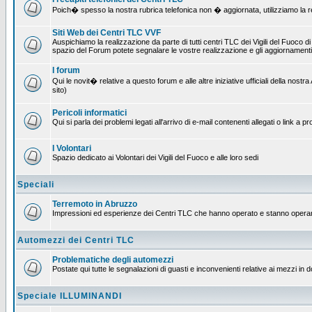
Poich� spesso la nostra rubrica telefonica non � aggiornata, utilizziamo la rete
Siti Web dei Centri TLC VVF
Auspichiamo la realizzazione da parte di tutti centri TLC dei Vigili del Fuoco 
spazio del Forum potete segnalare le vostre realizzazione e gli aggiornamenti 
I forum
Qui le novit� relative a questo forum e alle altre iniziative ufficiali della no
sito)
Pericoli informatici
Qui si parla dei problemi legati all'arrivo di e-mail contenenti allegati o link 
I Volontari
Spazio dedicato ai Volontari dei Vigili del Fuoco e alle loro sedi
Speciali
Terremoto in Abruzzo
Impressioni ed esperienze dei Centri TLC che hanno operato e stanno operan
Automezzi dei Centri TLC
Problematiche degli automezzi
Postate qui tutte le segnalazioni di guasti e inconvenienti relative ai mezzi in 
Speciale ILLUMINANDI