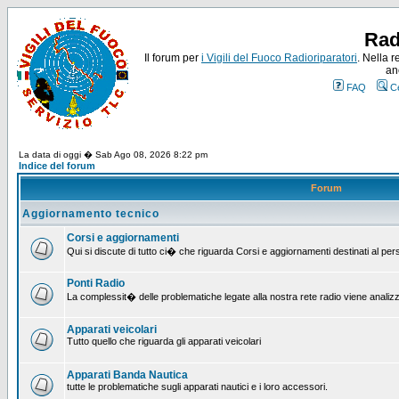
Rad
Il forum per
i Vigili del Fuoco Radioriparatori
. Nella r
an
FAQ
C
La data di oggi � Sab Ago 08, 2026 8:22 pm
Indice del forum
Forum
Aggiornamento tecnico
Corsi e aggiornamenti
Qui si discute di tutto ci� che riguarda Corsi e aggiornamenti destinati al pe
Ponti Radio
La complessit� delle problematiche legate alla nostra rete radio viene analiz
Apparati veicolari
Tutto quello che riguarda gli apparati veicolari
Apparati Banda Nautica
tutte le problematiche sugli apparati nautici e i loro accessori.