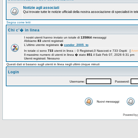
Notizie agli associati
Qui trovate tutte le notizie ufficiali della nostra associazione di specialisti in t
Segna come letti
Chi c'� in linea
I nostri utenti hanno inviato un totale di
135864
messaggi
Abbiamo
83
utenti registrati
L'ultimo utente registrato �
condor_2005_to
In totale ci sono
733
utenti in linea :: 0 Registrati,0 Nascosti e 733 Ospiti [
Ammi
Il massimo numero di utenti in linea � stato
851
il Sab Feb 07, 2026 6:31 pm
Utenti registrati: Nessuno
Questi dati si basano sugli utenti in linea negli ultimi cinque minuti
Login
Username:
Password:
Nuovi messaggi
Powered by