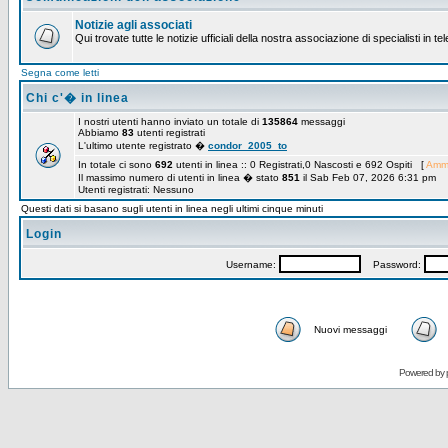
Notizie agli associati
Qui trovate tutte le notizie ufficiali della nostra associazione di specialisti in t
Segna come letti
Chi c'� in linea
I nostri utenti hanno inviato un totale di
135864
messaggi
Abbiamo
83
utenti registrati
L'ultimo utente registrato �
condor_2005_to
In totale ci sono
692
utenti in linea :: 0 Registrati,0 Nascosti e 692 Ospiti [
Ammi
Il massimo numero di utenti in linea � stato
851
il Sab Feb 07, 2026 6:31 pm
Utenti registrati: Nessuno
Questi dati si basano sugli utenti in linea negli ultimi cinque minuti
Login
Username:
Password:
Nuovi messaggi
Powered by