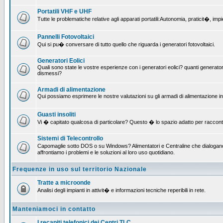
Portatili VHF e UHF
Tutte le problematiche relative agli apparati portatili:Autonomia, praticit�, i
Pannelli Fotovoltaici
Qui si pu� conversare di tutto quello che riguarda i generatori fotovoltaici.
Generatori Eolici
Quali sono state le vostre esperienze con i generatori eolici? quanti generatori
dismessi?
Armadi di alimentazione
Qui possiamo esprimere le nostre valutazioni su gli armadi di alimentazione insta
Guasti insoliti
Vi � capitato qualcosa di particolare? Questo � lo spazio adatto per raccont
Sistemi di Telecontrollo
Capomaglie sotto DOS o su Windows? Alimentatori e Centraline che dialogano c
affrontiamo i problemi e le soluzioni al loro uso quotidiano.
Frequenze in uso sul territorio Nazionale
Tratte a microonde
Analisi degli impianti in attivit� e informazioni tecniche reperibili in rete.
Manteniamoci in contatto
I recapiti telefonici dei Centri TLC