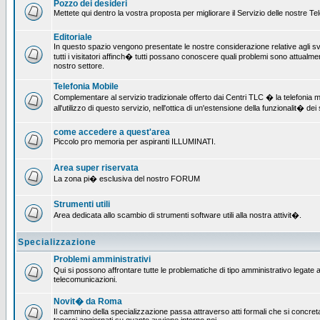
Pozzo dei desideri
Mettete qui dentro la vostra proposta per migliorare il Servizio delle nostre T
Editoriale
In questo spazio vengono presentate le nostre considerazione relative agli svil
tutti i visitatori affinch� tutti possano conoscere quali problemi sono attualmen
nostro settore.
Telefonia Mobile
Complementare al servizio tradizionale offerto dai Centri TLC � la telefonia mo
all'utilizzo di questo servizio, nell'ottica di un'estensione della funzionalit� dei 
come accedere a quest'area
Piccolo pro memoria per aspiranti ILLUMINATI.
Area super riservata
La zona pi� esclusiva del nostro FORUM
Strumenti utili
Area dedicata allo scambio di strumenti software utili alla nostra attivit�.
Specializzazione
Problemi amministrativi
Qui si possono affrontare tutte le problematiche di tipo amministrativo legate all
telecomunicazioni.
Novit� da Roma
Il cammino della specializzazione passa attraverso atti formali che si concret