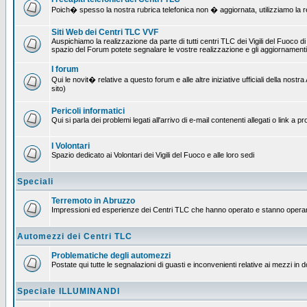
Poich� spesso la nostra rubrica telefonica non � aggiornata, utilizziamo la rete
Siti Web dei Centri TLC VVF
Auspichiamo la realizzazione da parte di tutti centri TLC dei Vigili del Fuoco 
spazio del Forum potete segnalare le vostre realizzazione e gli aggiornamenti 
I forum
Qui le novit� relative a questo forum e alle altre iniziative ufficiali della no
sito)
Pericoli informatici
Qui si parla dei problemi legati all'arrivo di e-mail contenenti allegati o link 
I Volontari
Spazio dedicato ai Volontari dei Vigili del Fuoco e alle loro sedi
Speciali
Terremoto in Abruzzo
Impressioni ed esperienze dei Centri TLC che hanno operato e stanno operan
Automezzi dei Centri TLC
Problematiche degli automezzi
Postate qui tutte le segnalazioni di guasti e inconvenienti relative ai mezzi in 
Speciale ILLUMINANDI