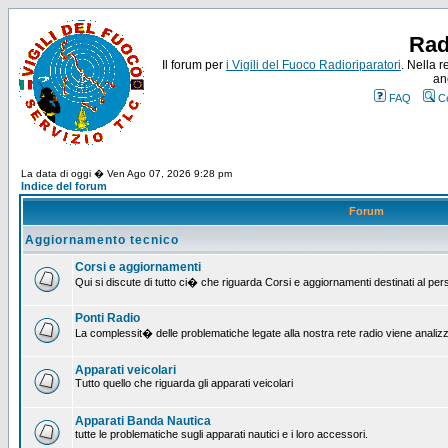
Rad
Il forum per
i Vigili del Fuoco Radioriparatori
. Nella r
an
FAQ
C
La data di oggi � Ven Ago 07, 2026 9:28 pm
Indice del forum
Forum
Aggiornamento tecnico
Corsi e aggiornamenti
Qui si discute di tutto ci� che riguarda Corsi e aggiornamenti destinati al pe
Ponti Radio
La complessit� delle problematiche legate alla nostra rete radio viene analiz
Apparati veicolari
Tutto quello che riguarda gli apparati veicolari
Apparati Banda Nautica
tutte le problematiche sugli apparati nautici e i loro accessori.