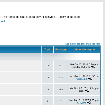
. Se non siete stati ancora attivati, scrivete a: tlc@vigilfuoco.net
trati
Leggi i messaggi senza risposta
Topic
Messaggi
Ultimo Messaggio
Gio Ott 20, 2011 5:10 pm
23
161
condor_2005_to
Lun Mar 14, 2016 11:55 pm
23
123
nicola.fratti
Mer Nov 02, 2011 3:14 pm
28
188
silchi
Mer Ago 01, 2007 5:55 pm
2
5
CPEOM