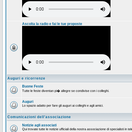
Ascolta la radio e fai le tue proposte
Auguri e ricorrenze
Buone Feste
Tutte le feste diventan pi� allegre se condivise con i colleghi.
Auguri
Lo spazio adatto per fare gli auguri ai colleghi e agli amici.
Comunicazioni dell'associazione
Notizie agli associati
Qui trovate tutte le notizie ufficiali della nostra associazione di specialisti in t