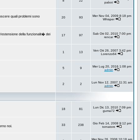
8
22
pabot
Mer Nov 04, 2009 8:18 pm
onoscere quali problemi sono
20
93
Whisper
Sab Ott 02, 2010 7:00 pm
un'estensione della funzionalit� dei
17
97
rencar
Ven Ott 26, 2007 3:42 pm
1
13
Lorenzo64
Mer Lug 20, 2016 1:08 pm
5
9
admin
Lun Nov 12, 2007 11:31 am
2
2
admin
Lun Dic 13, 2010 7:09 pm
18
81
guma72
Gio Feb 14, 2008 9:12 pm
33
238
orno noi.
tornatore
Mer Nov 26, 2008 10:18 am