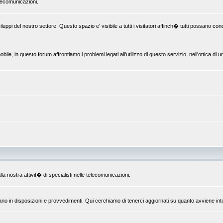
elecomunicazioni.
uppi del nostro settore. Questo spazio e' visibile a tutti i visitatori affinch� tutti possano c
le, in questo forum affrontiamo i problemi legati all'utilizzo di questo servizio, nell'ottica di 
la nostra attivit� di specialisti nelle telecomunicazioni.
ano in disposizioni e provvedimenti. Qui cerchiamo di tenerci aggiornati su quanto avviene int