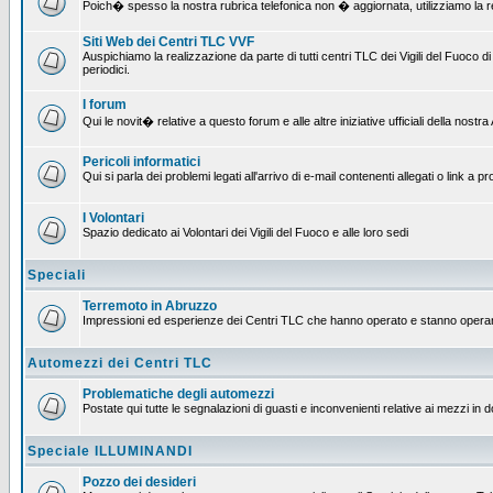
Poich� spesso la nostra rubrica telefonica non � aggiornata, utilizziamo la rete
Siti Web dei Centri TLC VVF
Auspichiamo la realizzazione da parte di tutti centri TLC dei Vigili del Fuoco
periodici.
I forum
Qui le novit� relative a questo forum e alle altre iniziative ufficiali della nos
Pericoli informatici
Qui si parla dei problemi legati all'arrivo di e-mail contenenti allegati o link 
I Volontari
Spazio dedicato ai Volontari dei Vigili del Fuoco e alle loro sedi
Speciali
Terremoto in Abruzzo
Impressioni ed esperienze dei Centri TLC che hanno operato e stanno operan
Automezzi dei Centri TLC
Problematiche degli automezzi
Postate qui tutte le segnalazioni di guasti e inconvenienti relative ai mezzi in 
Speciale ILLUMINANDI
Pozzo dei desideri