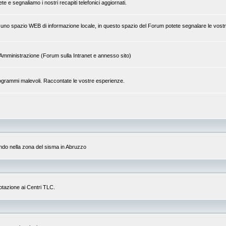
 e segnaliamo i nostri recapiti telefonici aggiornati.
 di uno spazio WEB di informazione locale, in questo spazio del Forum potete segnalare le vostr
tra Amministrazione (Forum sulla Intranet e annesso sito)
a programmi malevoli. Raccontate le vostre esperienze.
do nella zona del sisma in Abruzzo
dotazione ai Centri TLC.