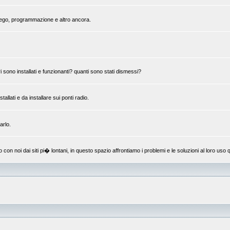
mpiego, programmazione e altro ancora.
 sono installati e funzionanti? quanti sono stati dismessi?
llati e da installare sui ponti radio.
arlo.
 noi dai siti pi� lontani, in questo spazio affrontiamo i problemi e le soluzioni al loro uso q