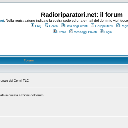
Radioriparatori.net: il forum
ori
. Nella registrazione indicate la vostra sede ed una e-mail del dominio vigilfuoco.it
FAQ
Cerca
Lista degli utenti
Gruppi utenti
Regis
Profilo
Messaggi Privati
Login
Forum
rsonale dei Centri TLC
zata in questa sezione del forum.