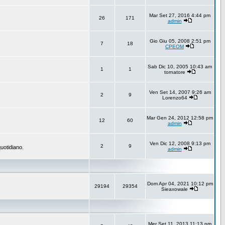
Mar Set 27, 2016 4:44 pm
26
171
admin
Gio Giu 05, 2008 2:51 pm
7
18
CPEOM
Sab Dic 10, 2005 10:43 am
1
1
tornatore
Ven Set 14, 2007 9:26 am
2
9
Lorenzo64
Mar Gen 24, 2012 12:58 pm
12
60
admin
Ven Dic 12, 2008 9:13 pm
2
9
uotidiano.
admin
Dom Apr 04, 2021 10:12 pm
29194
29354
Sieaxowale
Mer Set 11, 2013 11:13 pm