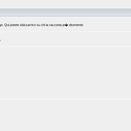
o. Qui potete sbizzarrirvi su chi la racconta pi� divertente.
.