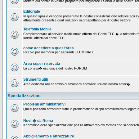
Mettete qui dentro la vostra proposta per migliorare il Servizio delle nostre T
Editoriale
In questo spazio vengono presentate le nostre considerazione relative agli svil
attualmente presenti e quali soluzioni si prospettano per il nostro settore.
Telefonia Mobile
Complementare al servizio tradizionale offerto dai Centri TLC � la telefonia mobi
servizi offerti dai centri TLC.
come accedere a quest'area
Piccolo pro memoria per aspiranti ILLUMINATI.
Area super riservata
La zona pi� esclusiva del nostro FORUM
Strumenti utili
Area dedicata allo scambio di strumenti software utili alla nostra attivit�.
Specializzazione
Problemi amministrativi
Qui si possono affrontare tutte le problematiche di tipo amministrativo legate al
Novit� da Roma
Il cammino della specializzazione passa attraverso atti formali che si concret
Abbigliamento e attrezzature