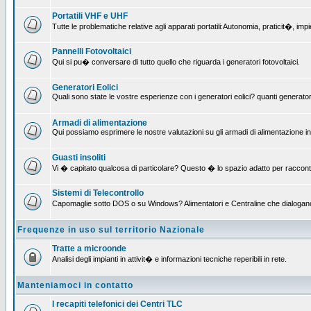
Portatili VHF e UHF
Tutte le problematiche relative agli apparati portatili:Autonomia, praticit�, i
Pannelli Fotovoltaici
Qui si pu� conversare di tutto quello che riguarda i generatori fotovoltaici.
Generatori Eolici
Quali sono state le vostre esperienze con i generatori eolici? quanti generatori
Armadi di alimentazione
Qui possiamo esprimere le nostre valutazioni su gli armadi di alimentazione insta
Guasti insoliti
Vi � capitato qualcosa di particolare? Questo � lo spazio adatto per raccont
Sistemi di Telecontrollo
Capomaglie sotto DOS o su Windows? Alimentatori e Centraline che dialogano con
Frequenze in uso sul territorio Nazionale
Tratte a microonde
Analisi degli impianti in attivit� e informazioni tecniche reperibili in rete.
Manteniamoci in contatto
I recapiti telefonici dei Centri TLC