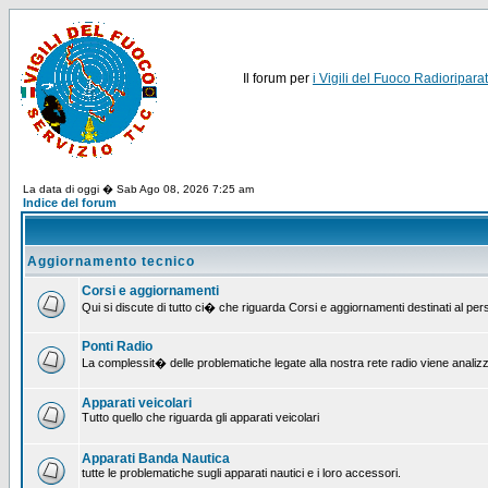
Il forum per
i Vigili del Fuoco Radioriparat
La data di oggi � Sab Ago 08, 2026 7:25 am
Indice del forum
Aggiornamento tecnico
Corsi e aggiornamenti
Qui si discute di tutto ci� che riguarda Corsi e aggiornamenti destinati al pe
Ponti Radio
La complessit� delle problematiche legate alla nostra rete radio viene analiz
Apparati veicolari
Tutto quello che riguarda gli apparati veicolari
Apparati Banda Nautica
tutte le problematiche sugli apparati nautici e i loro accessori.