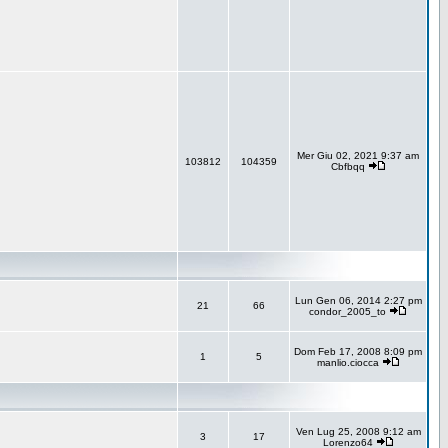
Mer Giu 02, 2021 9:37 am
103812
104359
Cbfbqq
Lun Gen 06, 2014 2:27 pm
21
66
condor_2005_to
Dom Feb 17, 2008 8:09 pm
1
5
manlio.ciocca
Ven Lug 25, 2008 9:12 am
3
17
Lorenzo64