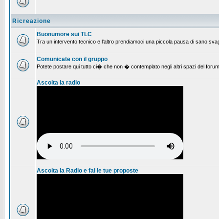
Ricreazione
Buonumore sui TLC
Tra un intervento tecnico e l'altro prendiamoci una piccola pausa di sano svag
Comunicate con il gruppo
Potete postare qui tutto ci� che non � contemplato negli altri spazi del forum
Ascolta la radio
Ascolta la Radio e fai le tue proposte