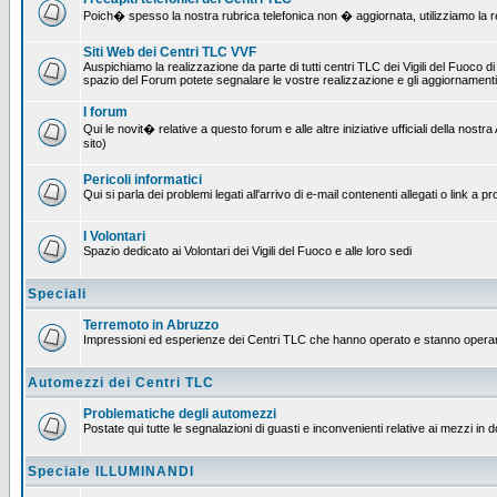
Poich� spesso la nostra rubrica telefonica non � aggiornata, utilizziamo la rete
Siti Web dei Centri TLC VVF
Auspichiamo la realizzazione da parte di tutti centri TLC dei Vigili del Fuoco 
spazio del Forum potete segnalare le vostre realizzazione e gli aggiornamenti 
I forum
Qui le novit� relative a questo forum e alle altre iniziative ufficiali della no
sito)
Pericoli informatici
Qui si parla dei problemi legati all'arrivo di e-mail contenenti allegati o link 
I Volontari
Spazio dedicato ai Volontari dei Vigili del Fuoco e alle loro sedi
Speciali
Terremoto in Abruzzo
Impressioni ed esperienze dei Centri TLC che hanno operato e stanno operan
Automezzi dei Centri TLC
Problematiche degli automezzi
Postate qui tutte le segnalazioni di guasti e inconvenienti relative ai mezzi in 
Speciale ILLUMINANDI