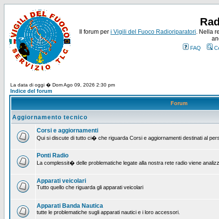
Rad
Il forum per
i Vigili del Fuoco Radioriparatori
. Nella r
an
FAQ
C
La data di oggi � Dom Ago 09, 2026 2:30 pm
Indice del forum
Forum
Aggiornamento tecnico
Corsi e aggiornamenti
Qui si discute di tutto ci� che riguarda Corsi e aggiornamenti destinati al pe
Ponti Radio
La complessit� delle problematiche legate alla nostra rete radio viene analiz
Apparati veicolari
Tutto quello che riguarda gli apparati veicolari
Apparati Banda Nautica
tutte le problematiche sugli apparati nautici e i loro accessori.