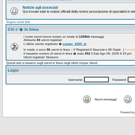
Notizie agli associati
Qui trovate tutte le notizie ufficiali della nostra associazione di specialisti in t
Segna come letti
Chi c'� in linea
I nostri utenti hanno inviato un totale di
135864
messaggi
Abbiamo
83
utenti registrati
L'ultimo utente registrato �
condor_2005_to
In totale ci sono
96
utenti in linea :: 0 Registrati,0 Nascosti e 96 Ospiti [
Amminis
Il massimo numero di utenti in linea � stato
852
il Sab Ago 08, 2026 9:19 pm
Utenti registrati: Nessuno
Questi dati si basano sugli utenti in linea negli ultimi cinque minuti
Login
Username:
Password:
Nuovi messaggi
Powered by