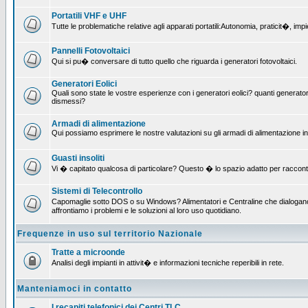
Portatili VHF e UHF
Tutte le problematiche relative agli apparati portatili:Autonomia, praticit�, i
Pannelli Fotovoltaici
Qui si pu� conversare di tutto quello che riguarda i generatori fotovoltaici.
Generatori Eolici
Quali sono state le vostre esperienze con i generatori eolici? quanti generatori
dismessi?
Armadi di alimentazione
Qui possiamo esprimere le nostre valutazioni su gli armadi di alimentazione insta
Guasti insoliti
Vi � capitato qualcosa di particolare? Questo � lo spazio adatto per raccont
Sistemi di Telecontrollo
Capomaglie sotto DOS o su Windows? Alimentatori e Centraline che dialogano c
affrontiamo i problemi e le soluzioni al loro uso quotidiano.
Frequenze in uso sul territorio Nazionale
Tratte a microonde
Analisi degli impianti in attivit� e informazioni tecniche reperibili in rete.
Manteniamoci in contatto
I recapiti telefonici dei Centri TLC