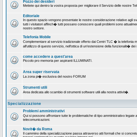
Pozzo dei desideri
Mettete qui dentro la vostra proposta per migliorare il Servizio delle nostre T
Editoriale
In questo spazio vengono presentate le nostre considerazione relative agli svil
tutti i visitatori affinch� tutti possano conoscere quali problemi sono attualmen
nostro settore.
Telefonia Mobile
Complementare al servizio tradizionale offerto dai Centri TLC � la telefonia mo
all'utilizzo di questo servizio, nell'ottica di un'estensione della funzionalit� dei 
come accedere a quest'area
Piccolo pro memoria per aspiranti ILLUMINATI.
Area super riservata
La zona pi� esclusiva del nostro FORUM
Strumenti utili
Area dedicata allo scambio di strumenti software utili alla nostra attivit�.
Specializzazione
Problemi amministrativi
Qui si possono affrontare tutte le problematiche di tipo amministrativo legate all
telecomunicazioni.
Novit� da Roma
Il cammino della specializzazione passa attraverso atti formali che si concret