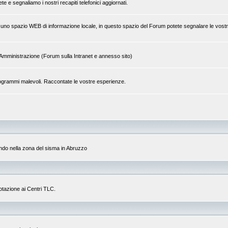
 e segnaliamo i nostri recapiti telefonici aggiornati.
 di uno spazio WEB di informazione locale, in questo spazio del Forum potete segnalare le vostr
tra Amministrazione (Forum sulla Intranet e annesso sito)
a programmi malevoli. Raccontate le vostre esperienze.
do nella zona del sisma in Abruzzo
dotazione ai Centri TLC.