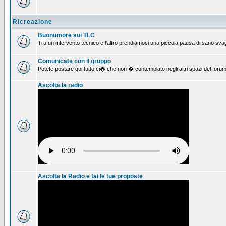
Ricreazione
Buonumore sui TLC
Tra un intervento tecnico e l'altro prendiamoci una piccola pausa di sano svag
Comunicate con il gruppo
Potete postare qui tutto ci� che non � contemplato negli altri spazi del forum
Ascolta la radio
Ascolta la Radio e fai le tue proposte