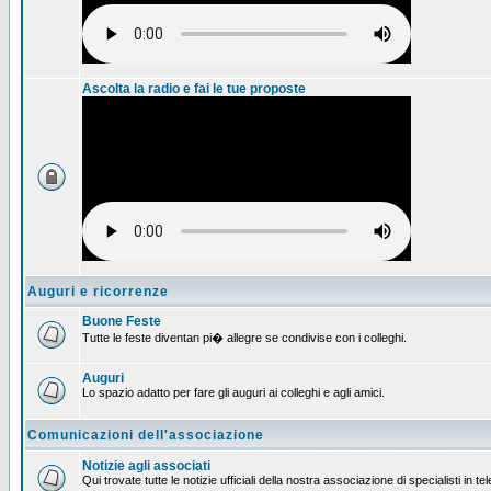
Ascolta la radio e fai le tue proposte
Auguri e ricorrenze
Buone Feste
Tutte le feste diventan pi� allegre se condivise con i colleghi.
Auguri
Lo spazio adatto per fare gli auguri ai colleghi e agli amici.
Comunicazioni dell'associazione
Notizie agli associati
Qui trovate tutte le notizie ufficiali della nostra associazione di specialisti in t