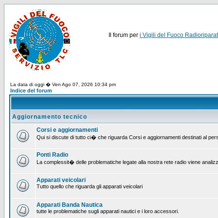
Il forum per
i Vigili del Fuoco Radioriparat
La data di oggi � Ven Ago 07, 2026 10:34 pm
Indice del forum
Aggiornamento tecnico
Corsi e aggiornamenti
Qui si discute di tutto ci� che riguarda Corsi e aggiornamenti destinati al pe
Ponti Radio
La complessit� delle problematiche legate alla nostra rete radio viene analiz
Apparati veicolari
Tutto quello che riguarda gli apparati veicolari
Apparati Banda Nautica
tutte le problematiche sugli apparati nautici e i loro accessori.