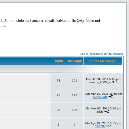
. Se non siete stati ancora attivati, scrivete a: tlc@vigilfuoco.net
trati
Leggi i messaggi senza risposta
Topic
Messaggi
Ultimo Messaggio
Gio Ott 20, 2011 5:10 pm
23
161
condor_2005_to
Lun Mar 14, 2016 11:55 pm
23
123
nicola.fratti
Mer Nov 02, 2011 3:14 pm
28
188
silchi
Mer Ago 01, 2007 5:55 pm
2
5
CPEOM