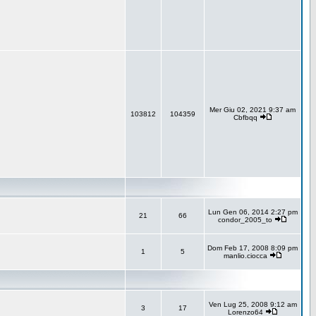
Mer Giu 02, 2021 9:37 am
103812
104359
Cbfbqq
Lun Gen 06, 2014 2:27 pm
21
66
condor_2005_to
Dom Feb 17, 2008 8:09 pm
1
5
manlio.ciocca
Ven Lug 25, 2008 9:12 am
3
17
Lorenzo64