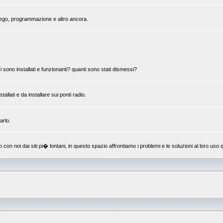
mpiego, programmazione e altro ancora.
 sono installati e funzionanti? quanti sono stati dismessi?
llati e da installare sui ponti radio.
arlo.
 noi dai siti pi� lontani, in questo spazio affrontiamo i problemi e le soluzioni al loro uso q