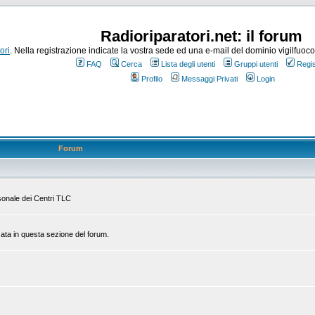
Radioriparatori.net: il forum
ori
. Nella registrazione indicate la vostra sede ed una e-mail del dominio vigilfuoco.it
FAQ
Cerca
Lista degli utenti
Gruppi utenti
Regis
Profilo
Messaggi Privati
Login
Forum
rsonale dei Centri TLC
zata in questa sezione del forum.