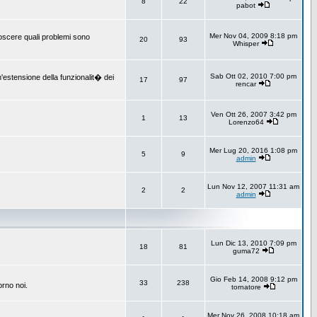
8
22
pabot
Mer Nov 04, 2009 8:18 pm
onoscere quali problemi sono
20
93
Whisper
Sab Ott 02, 2010 7:00 pm
un'estensione della funzionalit� dei
17
97
rencar
Ven Ott 26, 2007 3:42 pm
1
13
Lorenzo64
Mer Lug 20, 2016 1:08 pm
5
9
admin
Lun Nov 12, 2007 11:31 am
2
2
admin
Lun Dic 13, 2010 7:09 pm
18
81
guma72
Gio Feb 14, 2008 9:12 pm
33
238
orno noi.
tornatore
Mer Nov 26, 2008 10:18 am