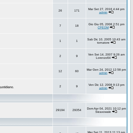
Mar Set 27, 2016 4:44 pm
26
171
admin
Gio Giu 05, 2008 2:51 pm
7
18
CPEOM
Sab Dic 10, 2005 10:43 am
1
1
tornatore
Ven Set 14, 2007 9:26 am
2
9
Lorenzo64
Mar Gen 24, 2012 12:58 pm
12
60
admin
Ven Dic 12, 2008 9:13 pm
2
9
uotidiano.
admin
Dom Apr 04, 2021 10:12 pm
29194
29354
Sieaxowale
Mer Set 11, 2013 11:13 pm