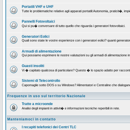
Portatili VHF e UHF
Tutte le problematiche relative agli apparati portatili:Autonomia, praticit�, i
Pannelli Fotovoltaici
Qui si pu� conversare di tutto quello che riguarda i generatori fotovoltaici.
Generatori Eolici
Quali sono state le vostre esperienze con i generatori eolici? quanti generatori
Armadi di alimentazione
Qui possiamo esprimere le nostre valutazioni su gli armadi di alimentazione insta
Guasti insoliti
Vi � capitato qualcosa di particolare? Questo � lo spazio adatto per raccont
Sistemi di Telecontrollo
Capomaglie sotto DOS o su Windows? Alimentatori e Centraline che dialogano con
Frequenze in uso sul territorio Nazionale
Tratte a microonde
Analisi degli impianti in attivit� e informazioni tecniche reperibili in rete.
Manteniamoci in contatto
I recapiti telefonici dei Centri TLC