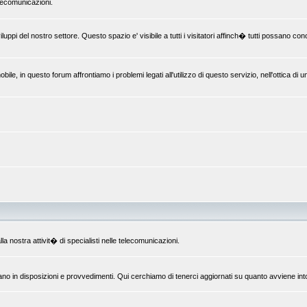
elecomunicazioni.
uppi del nostro settore. Questo spazio e' visibile a tutti i visitatori affinch� tutti possano c
le, in questo forum affrontiamo i problemi legati all'utilizzo di questo servizio, nell'ottica di 
la nostra attivit� di specialisti nelle telecomunicazioni.
ano in disposizioni e provvedimenti. Qui cerchiamo di tenerci aggiornati su quanto avviene int