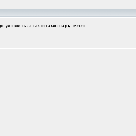
o. Qui potete sbizzarrirvi su chi la racconta pi� divertente.
.