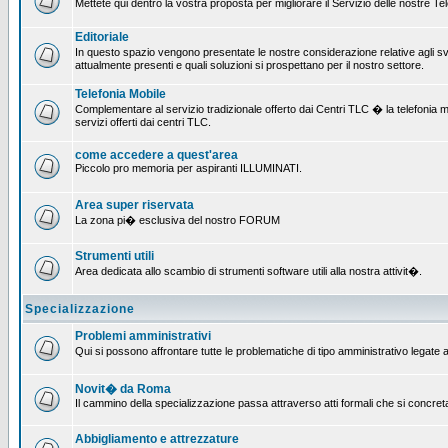
Mettete qui dentro la vostra proposta per migliorare il Servizio delle nostre T
Editoriale
In questo spazio vengono presentate le nostre considerazione relative agli svil
attualmente presenti e quali soluzioni si prospettano per il nostro settore.
Telefonia Mobile
Complementare al servizio tradizionale offerto dai Centri TLC � la telefonia mobi
servizi offerti dai centri TLC.
come accedere a quest'area
Piccolo pro memoria per aspiranti ILLUMINATI.
Area super riservata
La zona pi� esclusiva del nostro FORUM
Strumenti utili
Area dedicata allo scambio di strumenti software utili alla nostra attivit�.
Specializzazione
Problemi amministrativi
Qui si possono affrontare tutte le problematiche di tipo amministrativo legate al
Novit� da Roma
Il cammino della specializzazione passa attraverso atti formali che si concret
Abbigliamento e attrezzature