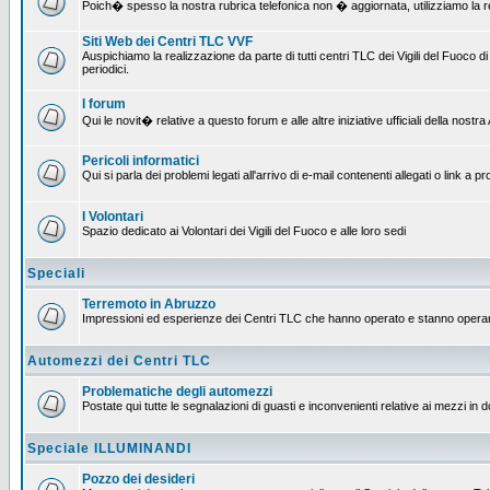
Poich� spesso la nostra rubrica telefonica non � aggiornata, utilizziamo la rete
Siti Web dei Centri TLC VVF
Auspichiamo la realizzazione da parte di tutti centri TLC dei Vigili del Fuoco
periodici.
I forum
Qui le novit� relative a questo forum e alle altre iniziative ufficiali della nos
Pericoli informatici
Qui si parla dei problemi legati all'arrivo di e-mail contenenti allegati o link 
I Volontari
Spazio dedicato ai Volontari dei Vigili del Fuoco e alle loro sedi
Speciali
Terremoto in Abruzzo
Impressioni ed esperienze dei Centri TLC che hanno operato e stanno operan
Automezzi dei Centri TLC
Problematiche degli automezzi
Postate qui tutte le segnalazioni di guasti e inconvenienti relative ai mezzi in 
Speciale ILLUMINANDI
Pozzo dei desideri